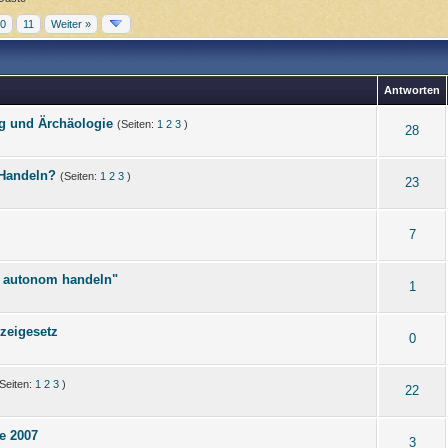
0
11
Weiter »
Antworten
g und Ärchäologie
(Seiten:
1
2
3
)
28
 Handeln?
(Seiten:
1
2
3
)
23
7
tt autonom handeln"
1
zeigesetz
0
Seiten:
1
2
3
)
22
e 2007
3