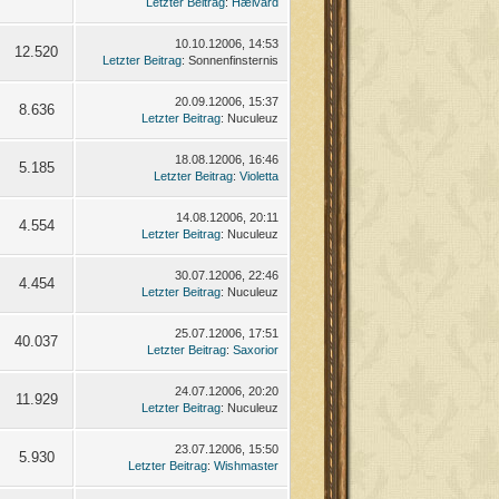
Letzter Beitrag
:
Hælvard
10.10.12006, 14:53
12.520
Letzter Beitrag
: Sonnenfinsternis
20.09.12006, 15:37
8.636
Letzter Beitrag
: Nuculeuz
18.08.12006, 16:46
5.185
Letzter Beitrag
:
Violetta
14.08.12006, 20:11
4.554
Letzter Beitrag
: Nuculeuz
30.07.12006, 22:46
4.454
Letzter Beitrag
: Nuculeuz
25.07.12006, 17:51
40.037
Letzter Beitrag
:
Saxorior
24.07.12006, 20:20
11.929
Letzter Beitrag
: Nuculeuz
23.07.12006, 15:50
5.930
Letzter Beitrag
:
Wishmaster