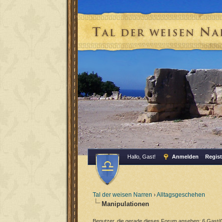
Hallo, Gast!
Anmelden
Regist
Tal der weisen Narren
›
Alltagsgeschehen
Manipulationen
Benutzer, die gerade dieses Forum ansehen: 6 Gast/