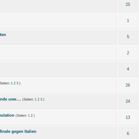
25
1
ten
5
2
4
Seiten:
1
2
3
)
26
nde usw....
(Seiten:
1
2
3
)
24
ulation
(Seiten:
1
2
)
13
nale gegen Italien
6