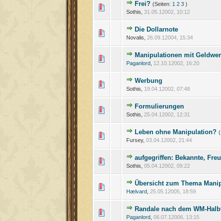
Frei?
(Seiten:
1
2
3
)
Sothis,
31.05.12002, 10:12
Die Dollarnote
Novalis,
26.09.12004, 15:34
Manipulationen mit Geldwer
Paganlord
,
12.10.12002, 16:20
Werbung
Sothis,
19.04.12002, 07:48
Formulierungen
Sothis,
25.04.12002, 12:31
Leben ohne Manipulation?
(
Fursey,
03.04.12002, 21:44
aufgegriffen: Bekannte, Freu
Sothis,
05.04.12002, 09:22
Übersicht zum Thema Manip
Hælvard
,
25.05.12005, 18:59
Randale nach dem WM-Halbfi
Paganlord
,
06.07.12006, 13:15