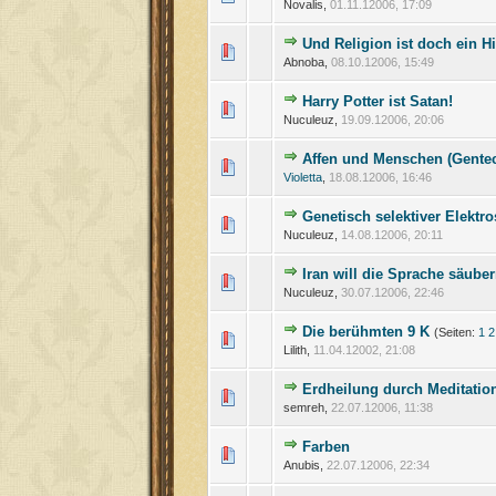
Novalis,
01.11.12006, 17:09
Und Religion ist doch ein H
Abnoba,
08.10.12006, 15:49
Harry Potter ist Satan!
Nuculeuz,
19.09.12006, 20:06
Affen und Menschen (Gente
Violetta
,
18.08.12006, 16:46
Genetisch selektiver Elekt
Nuculeuz,
14.08.12006, 20:11
Iran will die Sprache säube
Nuculeuz,
30.07.12006, 22:46
Die berühmten 9 K
(Seiten:
1
2
Lilith,
11.04.12002, 21:08
Erdheilung durch Meditatio
semreh,
22.07.12006, 11:38
Farben
Anubis,
22.07.12006, 22:34