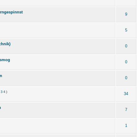
irngespinnst
9
5
chnik)
0
rosmog
0
rn
0
3
4
)
34
n
7
1