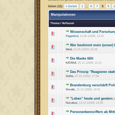
Seiten (11):
« Zurück
1
...
6
7
8
9
1
Manipulationen
Thema
/
Verfasser
Wissenschaft und Forschun
Paganlord
,
13.06.12006, 14:23
Wer bestimmt mein (unser)
Wind,
21.03.12004, 03:28
Die Maske fällt
KATANA,
25.12.12006, 12:21
Das Prinzip "Reagieren sta
Sothis,
07.02.12003, 17:56
Brandenburg verschärft Poli
Novalis,
15.12.12006, 19:31
"Leben" heute und gestern
(
Nuculeuz,
13.12.12005, 22:08
Personenkennziffern ab Mitt