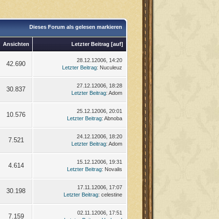
Dieses Forum als gelesen markieren
Ansichten
Letzter Beitrag
[
auf
]
28.12.12006, 14:20
42.690
Letzter Beitrag
: Nuculeuz
27.12.12006, 18:28
30.837
Letzter Beitrag
: Adom
25.12.12006, 20:01
10.576
Letzter Beitrag
: Abnoba
24.12.12006, 18:20
7.521
Letzter Beitrag
: Adom
15.12.12006, 19:31
4.614
Letzter Beitrag
: Novalis
17.11.12006, 17:07
30.198
Letzter Beitrag
: celestine
02.11.12006, 17:51
7.159