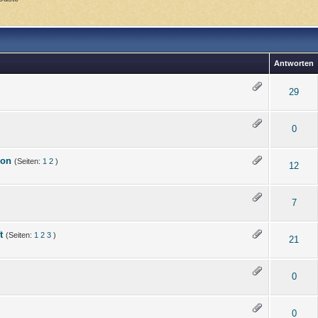
Antworten
29
0
ion
(Seiten:
1
2
)
12
7
t
(Seiten:
1
2
3
)
21
0
0