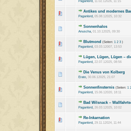
Paganlord
,
11.02.12026, 11:15
Antikes und modernes Ba
Paganlord
,
05.08.12025, 10:32
Sonnenhalos
Anuscha
,
01.10.12025, 09:30
Blutmond
(Seiten:
1
2
3
)
Paganlord
,
03.03.12007, 13:53
Lügen, Lügen, Lügen – di
Paganlord
,
22.07.12025, 08:56
Die Venus von Kolberg
Erato
,
30.06.12025, 21:07
Sonnenfinsternis
(Seiten:
1
Paganlord
,
15.06.12020, 18:11
Bad Wilsnack – Wallfahrt
Paganlord
,
26.03.12025, 10:02
Re-Inkarnation
Paganlord
,
29.11.12024, 11:44