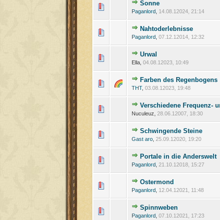
Sonne
Paganlord
,
14.08.12024, 21:14
Nahtoderlebnisse
Paganlord
,
07.12.12014, 12:32
Urwal
Ella,
04.08.12023, 10:49
Farben des Regenbogens
THT
,
03.08.12023, 19:48
Verschiedene Frequenz- u
Nuculeuz,
28.06.12007, 18:30
Schwingende Steine
Gast aro
,
25.09.12020, 19:20
Portale in die Anderswelt
Paganlord
,
21.10.12018, 15:27
Ostermond
Paganlord
,
12.04.12021, 11:48
Spinnweben
Paganlord
,
07.10.12021, 17:23