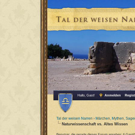
Hallo, Gast!
Anmelden
Regist
Tal der weisen Narren
›
Märchen, Mythen, Sagen
Naturwissenschaft vs. Altes Wissen
Benutzer, die gerade dieses Forum ansehen: 6 Gast/