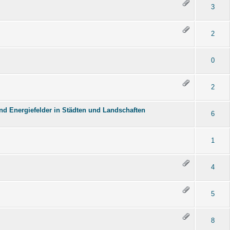
3
2
0
2
nd Energiefelder in Städten und Landschaften
6
1
4
5
8