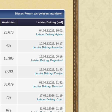
Dieses Forum als gelesen markieren
Ansichten
Letzter Beitrag
[
auf
]
04.08.12026, 18:02
23.678
Letzter Beitrag
:
Aglaia
10.06.12026, 14:17
432
Letzter Beitrag
:
Anuscha
12.05.12026, 08:16
15.385
Letzter Beitrag
:
Paganlord
16.04.12026, 21:43
2.093
Letzter Beitrag
:
Cnejna
08.04.12026, 21:52
33.079
Letzter Beitrag
:
Dancred
17.03.12026, 11:19
769
Letzter Beitrag
:
Czar
11.02.12026, 11:15
679