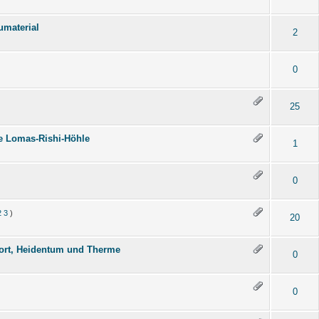
umaterial
2
0
25
e Lomas-Rishi-Höhle
1
0
2
3
)
20
sort, Heidentum und Therme
0
0