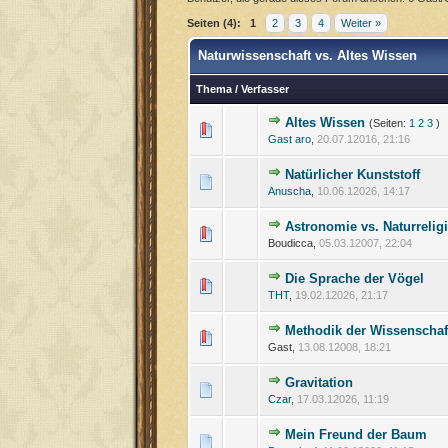
Seiten (4):
1
2
3
4
Weiter »
Naturwissenschaft vs. Altes Wissen
Thema
/
Verfasser
Altes Wissen
(Seiten:
1
2
3
)
Gast aro
,
20.07.12016, 21:16
Natürlicher Kunststoff
Anuscha
,
10.06.12026, 14:17
Astronomie vs. Naturrelig
Boudicca,
05.03.12007, 22:04
Die Sprache der Vögel
THT
,
19.02.12026, 21:17
Methodik der Wissenschaf
Gast,
13.08.12008, 18:21
Gravitation
Czar
,
17.03.12026, 11:19
Mein Freund der Baum