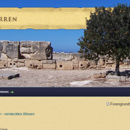
rieren
Forengrund
 - verstecktes Wissen
Gäste