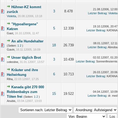
Hühner-KZ kommt
21.08.12006, 12:00
3
8.478
zurück
Letzter Beitrag
:
Violetta
Violetta
,
20.08.12006, 13:18
"Hypoallergene"
19.10.12006, 20:47
5
12.339
Katzen
Letzter Beitrag
: KATANA
Gast,
16.10.12006, 11:47
An alle Hundehalter
08.01.12007, 12:11
18
26.739
(Seiten:
1
2
)
Letzter Beitrag
: Abnoba
Gavin,
16.11.12005, 16:09
Unser täglich Brot
02.02.12007, 01:20
3
10.439
Letzter Beitrag
: Sonnenfinsternis
celestine,
31.01.12007, 13:57
Kräuter und ihre
26.03.12007, 20:06
6
10.713
Heilwirkung
Letzter Beitrag
: KATANA
Riha,
22.03.12007, 17:25
Kanada gibt 270 000
Robbenbabys zum
04.04.12007, 10:09
15
19.522
Letzter Beitrag
: dr. med
Töten frei
(Seiten:
1
2
)
Anubis,
03.04.12007, 13:03