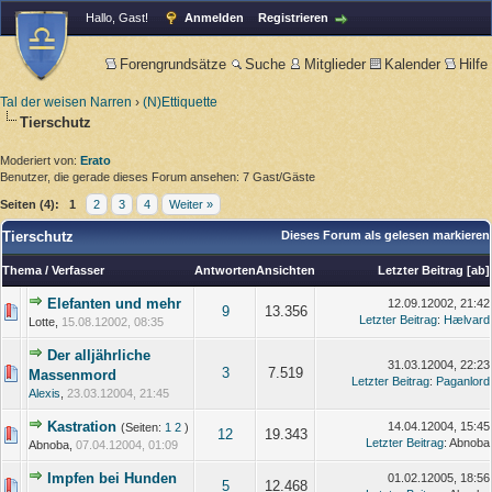
Hallo, Gast!
Anmelden
Registrieren
Forengrundsätze
Suche
Mitglieder
Kalender
Hilfe
Tal der weisen Narren
›
(N)Ettiquette
Tierschutz
Moderiert von:
Erato
Benutzer, die gerade dieses Forum ansehen: 7 Gast/Gäste
Seiten (4):
1
2
3
4
Weiter »
Tierschutz
Dieses Forum als gelesen markieren
Thema
/
Verfasser
Antworten
Ansichten
Letzter Beitrag
[
ab
]
Elefanten und mehr
12.09.12002, 21:42
9
13.356
Letzter Beitrag
:
Hælvard
Lotte,
15.08.12002, 08:35
Der alljährliche
31.03.12004, 22:23
3
7.519
Massenmord
Letzter Beitrag
:
Paganlord
Alexis
,
23.03.12004, 21:45
Kastration
14.04.12004, 15:45
(Seiten:
1
2
)
12
19.343
Letzter Beitrag
: Abnoba
Abnoba,
07.04.12004, 01:09
Impfen bei Hunden
01.02.12005, 18:56
5
12.468