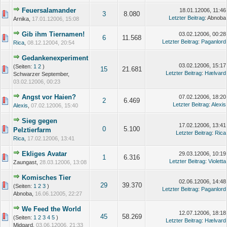
Feuersalamander
18.01.12006, 11:46
3
8.080
Letzter Beitrag
: Abnoba
Arnika,
17.01.12006, 15:08
Gib ihm Tiernamen!
03.02.12006, 00:28
6
11.568
Letzter Beitrag
:
Paganlord
Rica
,
08.12.12004, 20:54
Gedankenexperiment
03.02.12006, 15:17
(Seiten:
1
2
)
15
21.681
Letzter Beitrag
:
Hælvard
Schwarzer September,
03.02.12006, 00:23
Angst vor Haien?
07.02.12006, 18:20
2
6.469
Letzter Beitrag
:
Alexis
Alexis
,
07.02.12006, 15:40
Sieg gegen
17.02.12006, 13:41
0
5.100
Pelztierfarm
Letzter Beitrag
:
Rica
Rica
,
17.02.12006, 13:41
Ekliges Avatar
29.03.12006, 10:19
1
6.316
Letzter Beitrag
:
Violetta
Zaungast,
28.03.12006, 13:08
Komisches Tier
02.06.12006, 14:48
29
39.370
(Seiten:
1
2
3
)
Letzter Beitrag
:
Paganlord
Abnoba,
16.06.12005, 22:27
We Feed the World
12.07.12006, 18:18
45
58.269
(Seiten:
1
2
3
4
5
)
Letzter Beitrag
:
Hælvard
Midgard,
03.06.12006, 21:33