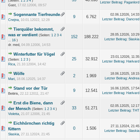
(Seiten:
1
2
3
4
)
Letzter Beitrag
:
Paganlord
Gast,
17.02.12006, 09:57
Sogennante Tierfreunde
02.06.12026, 14:33
9
6.762
Letzter Beitrag
:
Dancred
Cnejna
,
10.01.12022, 12:28
Tierquäler bekommt,
was er verdient
28.05.12026, 10:29
(Seiten:
1
2
3
4
152
188.222
Letzter Beitrag
:
Slaskia
...
16
)
dr. med,
04.09.12006, 14:53
Winterfutter für Vögel
23.01.12026, 11:35
25
32.912
(Seiten:
1
2
3
)
Letzter Beitrag
:
Hælvard
Rica
,
21.10.12004, 14:42
Wölfe
18.06.12025, 18:15
2
1.969
Letzter Beitrag
:
Andrea
Mari
,
18.06.12025, 14:37
Stand vor der Tür
16.06.12025, 17:54
9
12.541
Letzter Beitrag
:
Hælvard
Beitiris,
22.12.12011, 21:47
Erst die Biene, dann
02.05.12025, 12:17
33
51.271
der Mensch
(Seiten:
1
2
3
4
)
Letzter Beitrag
:
THT
Violetta
,
21.07.12006, 21:45
Eichhörnchen richtig
27.11.12024, 21:45
0
1.506
füttern
Letzter Beitrag
:
Slaskia
Slaskia
,
27.11.12024, 21:45