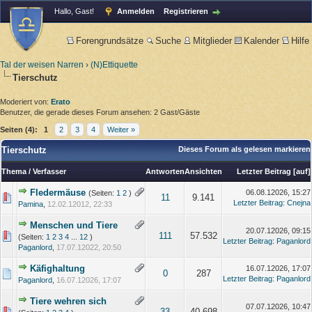
Hallo, Gast!
Anmelden
Registrieren
Forengrundsätze
Suche
Mitglieder
Kalender
Hilfe
Tal der weisen Narren
›
(N)Ettiquette
Tierschutz
Moderiert von:
Erato
Benutzer, die gerade dieses Forum ansehen: 2 Gast/Gäste
Seiten (4):
1
2
3
4
Weiter »
Tierschutz
Dieses Forum als gelesen markieren
Thema
/
Verfasser
Antworten
Ansichten
Letzter Beitrag
[
auf
]
Fledermäuse
06.08.12026, 15:27
(Seiten:
1
2
)
11
9.141
Letzter Beitrag
:
Cnejna
Pamina
,
12.02.12012, 22:33
Menschen und Tiere
20.07.12026, 09:15
111
57.532
(Seiten:
1
2
3
4
...
12
)
Letzter Beitrag
:
Paganlord
Paganlord
,
17.07.12022, 20:50
Käfighaltung
16.07.12026, 17:07
0
287
Letzter Beitrag
:
Paganlord
Paganlord
,
16.07.12026, 17:07
Tiere wehren sich
07.07.12026, 10:47
33
40.698