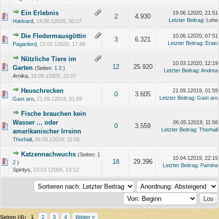
Ein Erlebnis
19.06.12020, 21:51
2
4.930
Letzter Beitrag
: Lohe
Hælvard
,
14.06.12020, 00:27
Die Fledermausgöttin
10.06.12020, 07:51
3
6.321
Letzter Beitrag
:
Erato
Paganlord
,
22.05.12020, 17:48
Nützliche Tiere im
10.03.12020, 12:19
12
25.920
Garten
(Seiten:
1
2
)
Letzter Beitrag
:
Andrea
Arnika,
19.09.12005, 22:07
Heuschrecken
21.09.12019, 01:59
0
3.605
Letzter Beitrag
:
Gast aro
Gast aro
,
21.09.12019, 01:59
Fische brauchen kein
Wasser ... oder
06.05.12019, 11:56
0
3.559
Letzter Beitrag
:
Thorhall
amerikanischer Irrsinn
Thorhall
,
06.05.12019, 11:56
Katzennachwuchs
(Seiten:
1
10.04.12019, 22:15
18
29.396
2
)
Letzter Beitrag
:
Pamina
Spiritys,
23.03.12006, 13:12
Seiten (4):
1
2
3
4
Weiter »