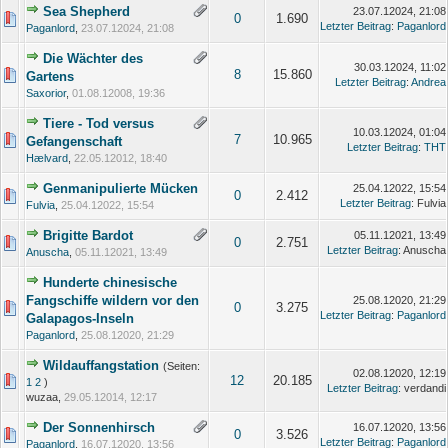
Sea Shepherd
23.07.12024, 21:08
0
1.690
Letzter Beitrag
:
Paganlord
Paganlord
,
23.07.12024, 21:08
Die Wächter des
30.03.12024, 11:02
8
15.860
Gartens
Letzter Beitrag
:
Andrea
Saxorior
,
01.08.12008, 19:36
Tiere - Tod versus
10.03.12024, 01:04
7
10.965
Gefangenschaft
Letzter Beitrag
:
THT
Hælvard
,
22.05.12012, 18:40
Genmanipulierte Mücken
25.04.12022, 15:54
0
2.412
Letzter Beitrag
: Fulvia
Fulvia
,
25.04.12022, 15:54
Brigitte Bardot
05.11.12021, 13:49
0
2.751
Letzter Beitrag
: Anuscha
Anuscha
,
05.11.12021, 13:49
Hunderte chinesische
Fangschiffe wildern vor den
25.08.12020, 21:29
0
3.275
Letzter Beitrag
:
Paganlord
Galapagos-Inseln
Paganlord
,
25.08.12020, 21:29
Wildauffangstation
(Seiten:
02.08.12020, 12:19
12
20.185
1
2
)
Letzter Beitrag
: verdandi
wuzaa,
29.05.12014, 12:17
Der Sonnenhirsch
16.07.12020, 13:56
0
3.526
Letzter Beitrag
:
Paganlord
Paganlord
,
16.07.12020, 13:56