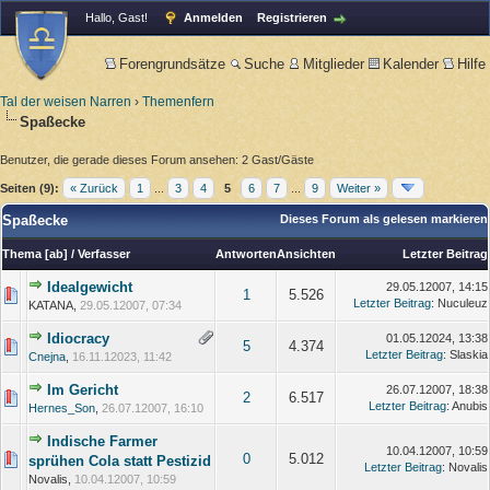
Hallo, Gast!
Anmelden
Registrieren
Forengrundsätze
Suche
Mitglieder
Kalender
Hilfe
Tal der weisen Narren
›
Themenfern
Spaßecke
Benutzer, die gerade dieses Forum ansehen: 2 Gast/Gäste
Seiten (9):
« Zurück
1
...
3
4
5
6
7
...
9
Weiter »
Spaßecke
Dieses Forum als gelesen markieren
Thema
[
ab
]
/
Verfasser
Antworten
Ansichten
Letzter Beitrag
Idealgewicht
29.05.12007, 14:15
1
5.526
Letzter Beitrag
: Nuculeuz
KATANA,
29.05.12007, 07:34
Idiocracy
01.05.12024, 13:38
5
4.374
Letzter Beitrag
: Slaskia
Cnejna
,
16.11.12023, 11:42
Im Gericht
26.07.12007, 18:38
2
6.517
Letzter Beitrag
: Anubis
Hernes_Son
,
26.07.12007, 16:10
Indische Farmer
10.04.12007, 10:59
0
5.012
sprühen Cola statt Pestizid
Letzter Beitrag
: Novalis
Novalis,
10.04.12007, 10:59