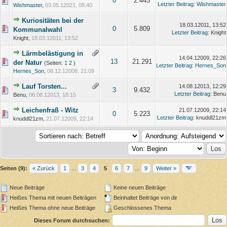
0
2.445
Letzter Beitrag
:
Wishmaster
Wishmaster
,
03.05.12021, 08:40
Kuriositäten bei der
18.03.12011, 13:52
0
5.809
Kommunalwahl
Letzter Beitrag
: Knight
Knight,
18.03.12011, 13:52
Lärmbelästigung in
14.04.12009, 22:26
13
21.291
der Natur
(Seiten:
1
2
)
Letzter Beitrag
:
Hernes_Son
Hernes_Son
,
08.12.12008, 21:09
Lauf Torsten...
14.08.12013, 12:29
3
9.432
Letzter Beitrag
: Benu
Benu,
06.08.12013, 18:15
Leichenfraß - Witz
21.07.12009, 22:14
0
5.223
Letzter Beitrag
: knuddl21zm
knuddl21zm,
21.07.12009, 22:14
Seiten (9):
« Zurück
1
...
3
4
5
6
7
...
9
Weiter »
Neue Beiträge
Keine neuen Beiträge
Heißes Thema mit neuen Beiträgen
Beinhaltet Beiträge von dir
Heißes Thema ohne neue Beiträge
Geschlossenes Thema
Dieses Forum durchsuchen: