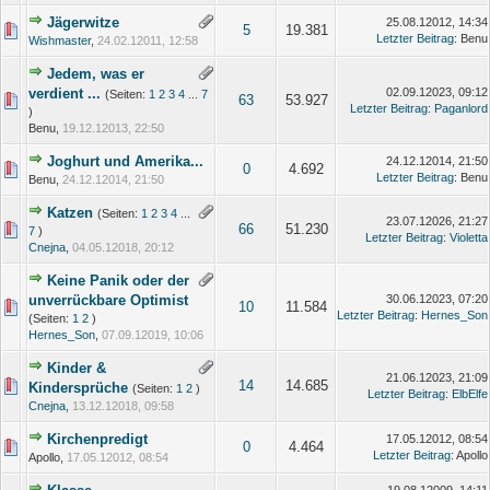
Jägerwitze
25.08.12012, 14:34
5
19.381
Letzter Beitrag
: Benu
Wishmaster
,
24.02.12011, 12:58
Jedem, was er
verdient ...
02.09.12023, 09:12
(Seiten:
1
2
3
4
...
7
63
53.927
Letzter Beitrag
:
Paganlord
)
Benu,
19.12.12013, 22:50
Joghurt und Amerika...
24.12.12014, 21:50
0
4.692
Letzter Beitrag
: Benu
Benu,
24.12.12014, 21:50
Katzen
(Seiten:
1
2
3
4
...
23.07.12026, 21:27
66
51.230
7
)
Letzter Beitrag
:
Violetta
Cnejna
,
04.05.12018, 20:12
Keine Panik oder der
unverrückbare Optimist
30.06.12023, 07:20
10
11.584
Letzter Beitrag
:
Hernes_Son
(Seiten:
1
2
)
Hernes_Son
,
07.09.12019, 10:06
Kinder &
21.06.12023, 21:09
14
14.685
Kindersprüche
(Seiten:
1
2
)
Letzter Beitrag
:
ElbElfe
Cnejna
,
13.12.12018, 09:58
Kirchenpredigt
17.05.12012, 08:54
0
4.464
Letzter Beitrag
: Apollo
Apollo,
17.05.12012, 08:54