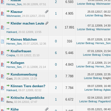
Klasse
19.08.12009, 14:11
2
6.593
Letzter Beitrag
:
Wishmaster
Hernes_Son
,
06.08.12009, 07:51
Klausur
25.03.12017, 00:22
1
4.905
Letzter Beitrag
: Benu
Wishmaster
,
24.03.12017, 23:01
Kleider machen Leute
07.11.12009, 14:30
6
17.891
...
Letzter Beitrag
:
Wishmaster
Hælvard
,
20.02.12009, 13:55
Kleines Mädchen
05.07.12026, 12:36
0
316
Letzter Beitrag
:
Hernes_Son
Hernes_Son
,
05.07.12026, 12:36
Knallerfrauen
07.01.12024, 21:54
6
5.446
Letzter Beitrag
:
Cnejna
Cnejna
,
01.03.12022, 21:10
Kollegen
27.11.12008, 21:14
0
4.843
Letzter Beitrag
:
Hernes_Son
Hernes_Son
,
27.11.12008, 21:14
Kondomwerbung
25.07.12009, 22:35
3
7.788
Letzter Beitrag
: Knight
Gast,
25.06.12009, 13:29
Können Tiere denken?
09.07.12009, 16:48
2
7.784
Letzter Beitrag
:
Aglaia
Hælvard
,
09.07.12009, 02:02
Kritische Augenblicke
02.04.12010, 18:57
1
6.672
Letzter Beitrag
:
Paganlord
Benu,
02.04.12010, 17:47
Kühe
03.05.12021, 08:40