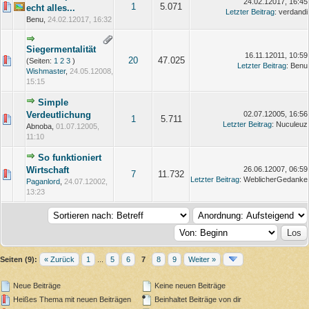
24.02.12017, 16:45
1
5.071
echt alles...
Letzter Beitrag
: verdandi
Benu,
24.02.12017, 16:32
Siegermentalität
16.11.12011, 10:59
20
47.025
(Seiten:
1
2
3
)
Letzter Beitrag
: Benu
Wishmaster
,
24.05.12008,
15:15
Simple
Verdeutlichung
02.07.12005, 16:56
1
5.711
Letzter Beitrag
: Nuculeuz
Abnoba,
01.07.12005,
11:10
So funktioniert
Wirtschaft
26.06.12007, 06:59
7
11.732
Letzter Beitrag
: WeblicherGedanke
Paganlord
,
24.07.12002,
13:23
Seiten (9):
« Zurück
1
...
5
6
7
8
9
Weiter »
Neue Beiträge
Keine neuen Beiträge
Heißes Thema mit neuen Beiträgen
Beinhaltet Beiträge von dir