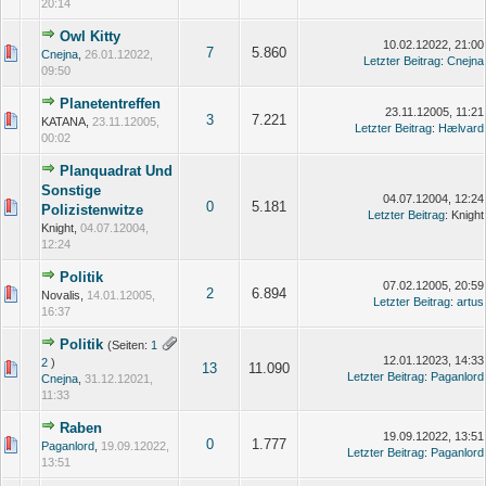
20:14
Owl Kitty
10.02.12022, 21:00
7
5.860
Cnejna
,
26.01.12022,
Letzter Beitrag
:
Cnejna
09:50
Planetentreffen
23.11.12005, 11:21
3
7.221
KATANA,
23.11.12005,
Letzter Beitrag
:
Hælvard
00:02
Planquadrat Und
Sonstige
04.07.12004, 12:24
0
5.181
Polizistenwitze
Letzter Beitrag
: Knight
Knight,
04.07.12004,
12:24
Politik
07.02.12005, 20:59
2
6.894
Novalis,
14.01.12005,
Letzter Beitrag
:
artus
16:37
Politik
(Seiten:
1
12.01.12023, 14:33
2
)
13
11.090
Letzter Beitrag
:
Paganlord
Cnejna
,
31.12.12021,
11:33
Raben
19.09.12022, 13:51
0
1.777
Paganlord
,
19.09.12022,
Letzter Beitrag
:
Paganlord
13:51