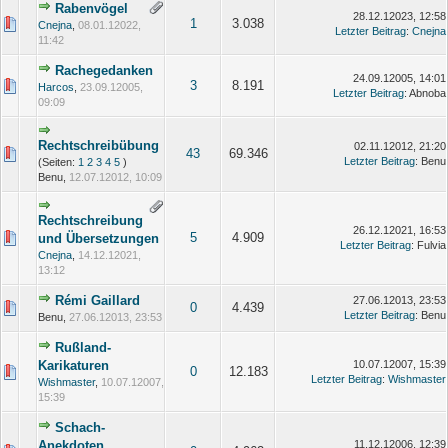
Rabenvögel
28.12.12023, 12:58
1
3.038
Cnejna
,
08.01.12022,
Letzter Beitrag
:
Cnejna
11:42
Rachegedanken
24.09.12005, 14:01
3
8.191
Harcos
,
23.09.12005,
Letzter Beitrag
: Abnoba
09:09
Rechtschreibübung
02.11.12012, 21:20
43
69.346
Letzter Beitrag
: Benu
(Seiten:
1
2
3
4
5
)
Benu,
12.07.12012, 10:09
Rechtschreibung
26.12.12021, 16:53
5
4.909
und Übersetzungen
Letzter Beitrag
: Fulvia
Cnejna
,
14.12.12021,
13:12
Rémi Gaillard
27.06.12013, 23:53
0
4.439
Letzter Beitrag
: Benu
Benu,
27.06.12013, 23:53
Rußland-
Karikaturen
10.07.12007, 15:39
0
12.183
Letzter Beitrag
:
Wishmaster
Wishmaster
,
10.07.12007,
15:39
Schach-
Anekdoten
11.12.12006, 12:39