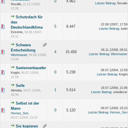
0
4.962
Letzter Beitrag
: Novalis
Novalis,
11.12.12006,
12:39
Schutzdach für
das
22.08.12007, 17:59
5
8.447
Deutschlandklima
Letzter Beitrag
: todin
Extreme,
18.08.12007,
15:11
Schwere
Entscheidung
06.11.12008, 08:51
4
15.458
Letzter Beitrag
:
Wishmaster
Wishmaster
,
04.08.12008,
13:09
Seelenverkauefer
06.07.12004, 12:59
0
5.238
Knight,
06.07.12004,
Letzter Beitrag
: Knight
12:59
Seife
18.07.12006, 21:06
1
5.614
Abnoba,
18.07.12006,
Letzter Beitrag
: unbeliever
20:36
Selbst ist der
Mann
09.07.12009, 23:23
0
5.120
Letzter Beitrag
:
Hernes_Son
Hernes_Son
,
09.07.12009, 23:23
Sie kopieren