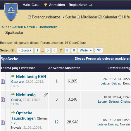
Hallo, Gast!
Anmelden
Registrieren
Forengrundsätze
Suche
Mitglieder
Kalender
Hilfe
Tal der weisen Narren
›
Themenfern
Spaßecke
Benutzer, die gerade dieses Forum ansehen: 16 Gast/Gäste
Seiten (9):
« Zurück
1
...
5
6
7
8
9
Weiter »
Spaßecke
Dieses Forum als gelesen markieren
Thema
[
ab
]
/
Verfasser
Antworten
Ansichten
Letzter Beitrag
Nicht lustig KAN
26.02.12013, 20:27
1
6.205
Gast aro
,
22.02.12013,
Letzter Beitrag
: Benu
18:35
Nichtlustig
10.01.12024, 11:40
3
3.240
Cnejna
,
10.01.12024,
Letzter Beitrag
:
Cnejna
11:36
Optische
Täuschungen
(Seiten:
05.07.12009, 08:25
12
28.948
1
2
)
Letzter Beitrag
: Novalis
Novalis,
21.05.12004,