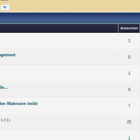
Antworten
3
agement
0
1
e...
9
en Wahnsinn treibt
7
:
1
2
3
)
25
1