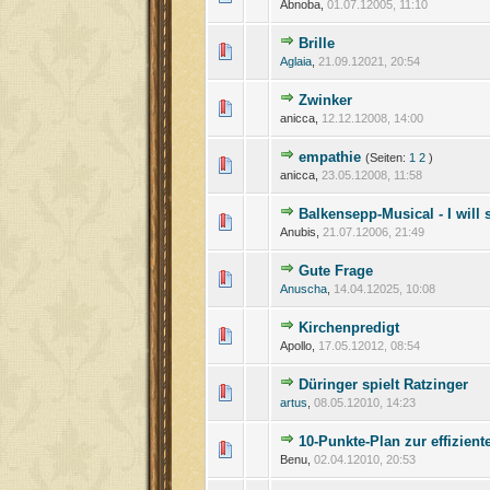
Abnoba,
01.07.12005, 11:10
Brille
Aglaia
,
21.09.12021, 20:54
Zwinker
anicca,
12.12.12008, 14:00
empathie
(Seiten:
1
2
)
anicca,
23.05.12008, 11:58
Balkensepp-Musical - I will 
Anubis,
21.07.12006, 21:49
Gute Frage
Anuscha
,
14.04.12025, 10:08
Kirchenpredigt
Apollo,
17.05.12012, 08:54
Düringer spielt Ratzinger
artus
,
08.05.12010, 14:23
10-Punkte-Plan zur effizien
Benu,
02.04.12010, 20:53