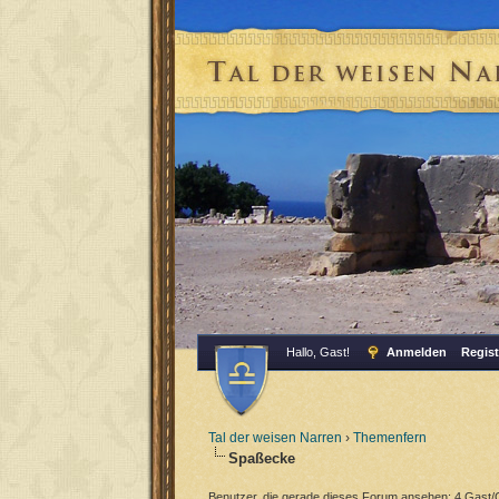
Hallo, Gast!
Anmelden
Regist
Tal der weisen Narren
›
Themenfern
Spaßecke
Benutzer, die gerade dieses Forum ansehen: 4 Gast/