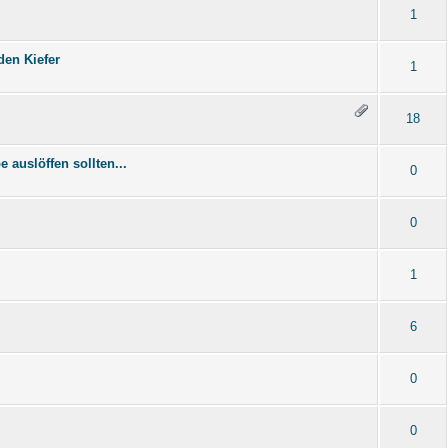
1
den Kiefer
1
18
 auslöffen sollten...
0
0
1
6
0
0