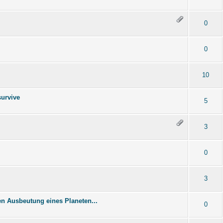
0
0
10
survive
5
3
0
3
ten Ausbeutung eines Planeten...
0