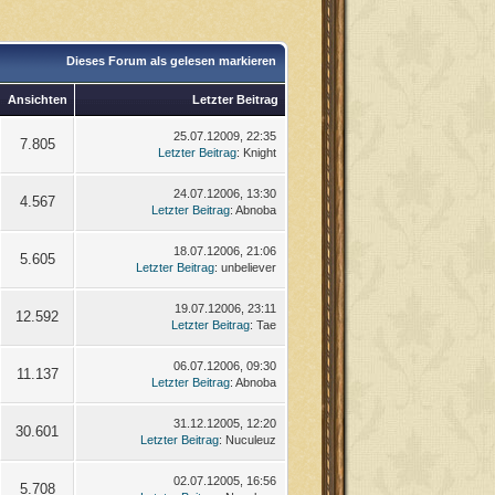
Dieses Forum als gelesen markieren
Ansichten
Letzter Beitrag
25.07.12009, 22:35
7.805
Letzter Beitrag
: Knight
24.07.12006, 13:30
4.567
Letzter Beitrag
: Abnoba
18.07.12006, 21:06
5.605
Letzter Beitrag
: unbeliever
19.07.12006, 23:11
12.592
Letzter Beitrag
: Tae
06.07.12006, 09:30
11.137
Letzter Beitrag
: Abnoba
31.12.12005, 12:20
30.601
Letzter Beitrag
: Nuculeuz
02.07.12005, 16:56
5.708