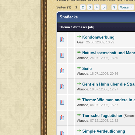
Seiten (9):
1
2
3
4
5
...
9
Weiter »
Spaßecke
Thema
/
Verfasser
[
ab
]
Kondomwerbung
Gast,
25.06.12009, 13:29
Naturwissenschaft und Man
Abnoba,
24.07.12006, 13:30
Seife
Abnoba,
18.07.12006, 20:36
Geht ein Huhn über die Straß
Abnoba,
18.07.12006, 12:27
Thema: Wie man andere in d
Abnoba,
04.07.12006, 15:37
Tierische Tagebücher
(Seiten
Abnoba,
07.12.12005, 12:32
Simple Verdeutlichung