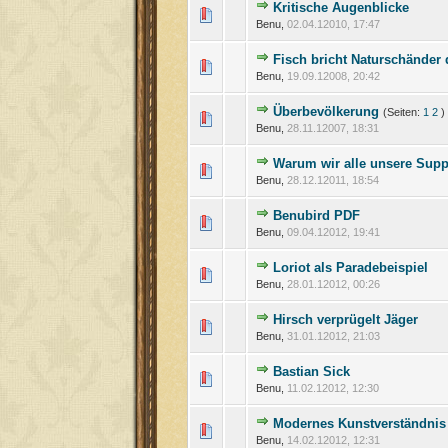
Kritische Augenblicke
Benu,
02.04.12010, 17:47
Fisch bricht Naturschänder 
Benu,
19.09.12008, 20:42
Überbevölkerung
(Seiten:
1
2
)
Benu,
28.11.12007, 18:31
Warum wir alle unsere Suppe
Benu,
28.12.12011, 18:54
Benubird PDF
Benu,
09.04.12012, 19:41
Loriot als Paradebeispiel
Benu,
28.01.12012, 00:26
Hirsch verprügelt Jäger
Benu,
31.01.12012, 21:03
Bastian Sick
Benu,
11.02.12012, 12:30
Modernes Kunstverständnis
Benu,
14.02.12012, 12:31