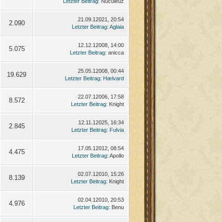
Letzter Beitrag
: Nuculeuz
21.09.12021, 20:54
2.090
Letzter Beitrag
:
Aglaia
12.12.12008, 14:00
5.075
Letzter Beitrag
: anicca
25.05.12008, 00:44
19.629
Letzter Beitrag
:
Hælvard
22.07.12006, 17:58
8.572
Letzter Beitrag
: Knight
12.11.12025, 16:34
2.845
Letzter Beitrag
:
Fulvia
17.05.12012, 08:54
4.475
Letzter Beitrag
: Apollo
02.07.12010, 15:26
8.139
Letzter Beitrag
: Knight
02.04.12010, 20:53
4.976
Letzter Beitrag
: Benu