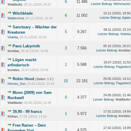
6
11.486
Letzter Beitrag
:
Wishmaster
Waldläufer,
29.12.12010, 04:27
Witchblade
10.12.12010, 18:56
6
11.002
Letzter Beitrag
:
Aglaia
Waldschrat
,
09.12.12010, 21:40
Sanctuary – Wächter der
08.11.12010, 22:19
5
9.267
Kreaturen
Letzter Beitrag
:
Violetta
Violetta
,
06.11.12010, 22:25
Pans Labyrinth
05.10.12010, 20:21
3
7.566
Letzter Beitrag
: leonidas
leonidas,
05.10.12010, 12:46
Lügen macht
19.07.12010, 11:53
1
5.588
erfinderisch
Letzter Beitrag
:
Paganlord
leonidas,
15.07.12010, 23:49
Robin Hood
29.05.12010, 14:12
(Seiten:
1
2
)
15
22.181
Letzter Beitrag
:
Paganlord
Hernes_Son
,
22.03.12010, 23:24
Moon (2009) von Sam
24.05.12010, 21:46
0
4.377
Rockwell
Letzter Beitrag
: Waldläufer
Waldläufer,
24.05.12010, 21:46
39,90 - 99 francs
17.02.12010, 14:59
1
5.972
Letzter Beitrag
: leonidas
Kirthan,
17.02.12010, 14:15
Free Rainer – Dein
17.02.12010, 14:09
0
4.575
Fernseher lügt