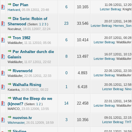
Der Plan
11.09.12011, 12:20
6
10.165
Letzter Beitrag
: Knight
Hælvard
,
05.09.12011, 23:48
Die Serie: Robin of
20.07.12011, 14:08
23
33.546
Sherwood
(Seiten:
1
2
3
)
Letzter Beitrag
:
Hernes_Son
Nuculeuz,
18.01.12007, 22:24
Tron 1982
20.07.12011, 00:28
6
10.414
Letzter Beitrag
: Waldläufer
Waldläufer,
11.11.12010, 05:06
Per Anhalter durch die
16.07.12011, 10:13
8
13.497
Galaxis
Letzter Beitrag
: Waldläufer
Waldläufer,
11.07.12011, 22:02
Riverworld
22.05.12011, 22:33
0
4.893
Letzter Beitrag
: Waldläufer
Waldläufer,
22.05.12011, 22:33
Walhalla Rising
20.05.12011, 12:58
1
6.418
Letzter Beitrag
:
Nino
Katanka,
20.05.12011, 00:22
What the Bleep do we
22.01.12011, 14:58
14
22.458
(k)now!?
(Seiten:
1
2
)
Letzter Beitrag
: Waldläufer
MARCO,
23.03.12006, 13:55
nuoviso.tv
09.01.12011, 22:15
3
10.356
Letzter Beitrag
:
THT
Wishmaster
,
26.01.12009, 18:59
Skyline
02.01.12011, 16:59