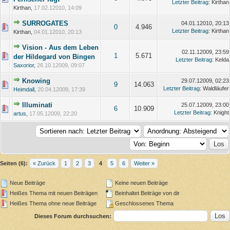
Letzter Beitrag
: Kirthan
Kirthan,
17.02.12010, 14:09
SURROGATES
04.01.12010, 20:13
0
4.946
Letzter Beitrag
: Kirthan
Kirthan,
04.01.12010, 20:13
Vision - Aus dem Leben
02.11.12009, 23:59
1
5.671
der Hildegard von Bingen
Letzter Beitrag
: Kelda
Saxorior
,
26.10.12009, 09:07
Knowing
29.07.12009, 02:23
9
14.063
Letzter Beitrag
: Waldläufer
Heimdall
,
20.04.12009, 17:39
Illuminati
25.07.12009, 23:00
6
10.909
Letzter Beitrag
: Knight
artus
,
17.05.12009, 22:20
Seiten (6):
« Zurück
1
2
3
4
5
6
Weiter »
Neue Beiträge
Keine neuen Beiträge
Heißes Thema mit neuen Beiträgen
Beinhaltet Beiträge von dir
Heißes Thema ohne neue Beiträge
Geschlossenes Thema
Dieses Forum durchsuchen: