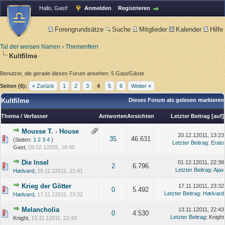
Hallo, Gast!
Anmelden
Registrieren
Forengrundsätze
Suche
Mitglieder
Kalender
Hilfe
Tal der weisen Narren
›
Themenfern
Kultfilme
Benutzer, die gerade dieses Forum ansehen: 5 Gast/Gäste
Seiten (6):
« Zurück
1
2
3
4
5
6
Weiter »
Kultfilme
Dieses Forum als gelesen markieren
Thema
/
Verfasser
Antworten
Ansichten
Letzter Beitrag
[
auf
]
Mousse T. - House
20.12.12011, 13:23
35
46.631
(Seiten:
1
2
3
4
)
Letzter Beitrag
:
Erato
Gast,
28.02.12005, 18:40
Die Insel
01.12.12011, 22:38
2
6.796
Letzter Beitrag
:
Ajax
Hælvard
,
29.11.12011, 21:41
Krieg der Götter
17.11.12011, 23:32
0
5.492
Letzter Beitrag
:
Hælvard
Hælvard
,
17.11.12011, 23:32
Melancholia
13.11.12011, 22:43
0
4.530
Letzter Beitrag
: Knight
Knight,
13.11.12011, 22:43