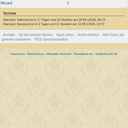
Wizard
1
Termine
Nächster Vollmond ist in 17 Tagen und 22 Stunden am 28.08.12026, 06:19
Nächster Neumond ist in 2 Tagen und 11 Stunden am 12.08.12026, 19:37
Kontakt
Tal der weisen Narren
Nach oben
Archiv-Modus
Alle Foren als
gelesen markieren
RSS-Synchronisation
Impressum
-
Datenschutz
-
Mittelalter Hochzeit
-
Normalkost.de
-
Namenkunde.de