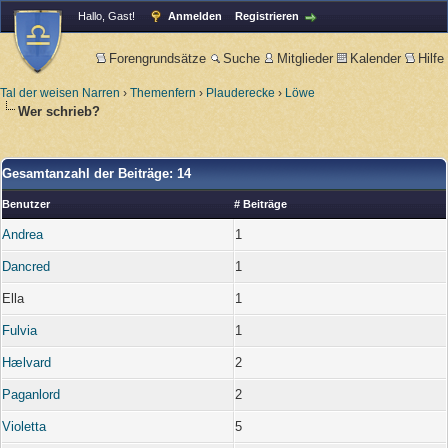
Hallo, Gast!
Anmelden
Registrieren
Forengrundsätze
Suche
Mitglieder
Kalender
Hilfe
Tal der weisen Narren
›
Themenfern
›
Plauderecke
›
Löwe
Wer schrieb?
Gesamtanzahl der Beiträge: 14
Benutzer
# Beiträge
Andrea
1
Dancred
1
Ella
1
Fulvia
1
Hælvard
2
Paganlord
2
Violetta
5