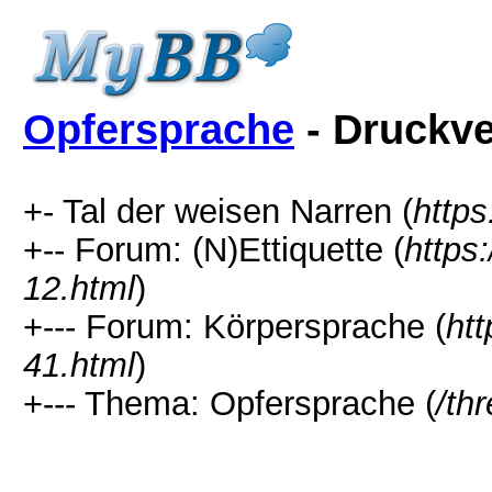
Opfersprache
- Druckve
+- Tal der weisen Narren (
http
+-- Forum: (N)Ettiquette (
https
12.html
)
+--- Forum: Körpersprache (
ht
41.html
)
+--- Thema: Opfersprache (
/th