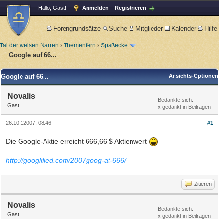
Hallo, Gast!
Anmelden
Registrieren
Forengrundsätze
Suche
Mitglieder
Kalender
Hilfe
Tal der weisen Narren
›
Themenfern
›
Spaßecke
Google auf 66...
Google auf 66...
Ansichts-Optionen
Novalis
Bedankte sich:
Gast
x gedankt in Beiträgen
26.10.12007, 08:46
#1
Die Google-Aktie erreicht 666,66 $ Aktienwert
http://googlified.com/2007goog-at-666/
Zitieren
Novalis
Bedankte sich:
Gast
x gedankt in Beiträgen