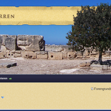
rieren
Forengrund