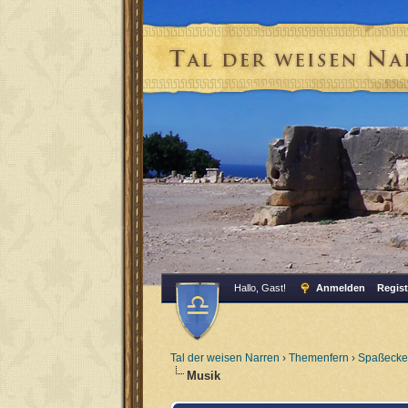
Hallo, Gast!
Anmelden
Regist
Tal der weisen Narren
›
Themenfern
›
Spaßecke
Musik