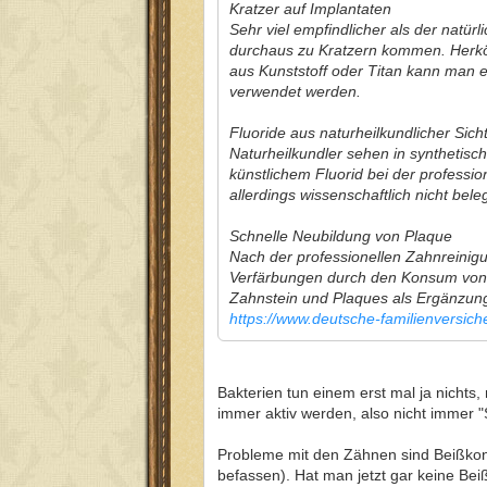
Kratzer auf Implantaten
Sehr viel empfindlicher als der natür
durchaus zu Kratzern kommen. Herköm
aus Kunststoff oder Titan kann man e
verwendet werden.
Fluoride aus naturheilkundlicher Sich
Naturheilkundler sehen in synthetis
künstlichem Fluorid bei der professio
allerdings wissenschaftlich nicht bele
Schnelle Neubildung von Plaque
Nach der professionellen Zahnreinigu
Verfärbungen durch den Konsum von Te
Zahnstein und Plaques als Ergänzung 
https://www.deutsche-familienversiche
Bakterien tun einem erst mal ja nichts
immer aktiv werden, also nicht immer 
Probleme mit den Zähnen sind Beißkonf
befassen). Hat man jetzt gar keine Be