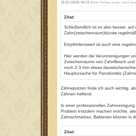
18.01.12018, 04:13
(Dieser Beitrag wurde zuletzt be
Zitat:
Schlußendlich ist es also besser, auf
Zahn(zwischenraum)bürste regelmäßi
Empfehlenswert ist auch eine regelmä
Hier werden die Verunreinigungen und
Zwischenräume von Zahnfleisch und Z
noch 2-3 mm etwas dazwischenschieb
Hauptursache für Parodontitis (Zahn
Zähneputzen finde ich auch wichtig, 
Zähnen haftend.
In einer professionellen Zahnreinigung
Problem trotzdem machen möchte, also 
Zahnschmelzes, Bakterien können in d
Zitat: