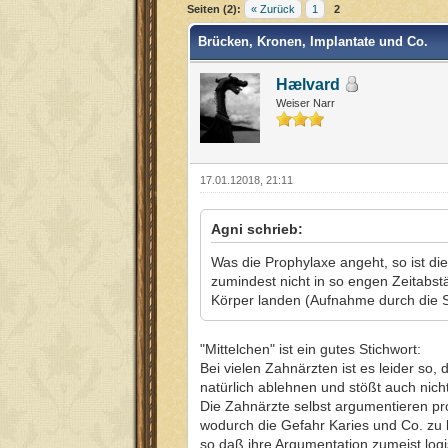
Seiten (2):
« Zurück
1
2
Brücken, Kronen, Implantate und Co.
Hælvard
Weiser Narr
17.01.12018, 21:11
Agni schrieb:
Was die Prophylaxe angeht, so ist di
zumindest nicht in so engen Zeitabst
Körper landen (Aufnahme durch die Sc
"Mittelchen" ist ein gutes Stichwort:
Bei vielen Zahnärzten ist es leider so
natürlich ablehnen und stößt auch nich
Die Zahnärzte selbst argumentieren pro
wodurch die Gefahr Karies und Co. zu 
so daß ihre Argumentation zumeist logisc