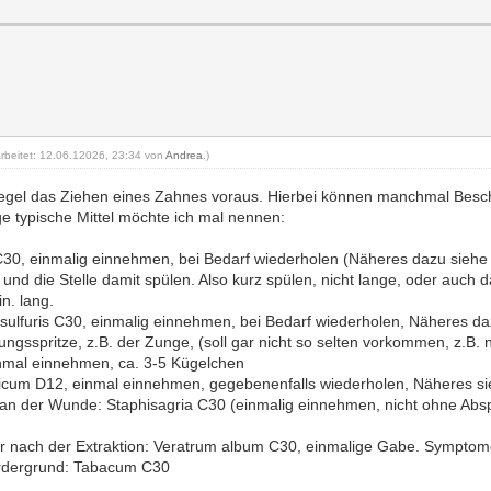
arbeitet: 12.06.12026, 23:34 von
Andrea
.)
egel das Ziehen eines Zahnes voraus. Hierbei können manchmal Besch
e typische Mittel möchte ich mal nennen:
 C30, einmalig einnehmen, bei Bedarf wiederholen (Näheres dazu sieh
und die Stelle damit spülen. Also kurz spülen, nicht lange, oder auch
n. lang.
 sulfuris C30, einmalig einnehmen, bei Bedarf wiederholen, Näheres d
ngsspritze, z.B. der Zunge, (soll gar nicht so selten vorkommen, z.B
nmal einnehmen, ca. 3-5 Kügelchen
cum D12, einmal einnehmen, gegebenenfalls wiederholen, Näheres si
 an der Wunde: Staphisagria C30 (einmalig einnehmen, nicht ohne A
er nach der Extraktion: Veratrum album C30, einmalige Gabe. Symptome:
ordergrund: Tabacum C30