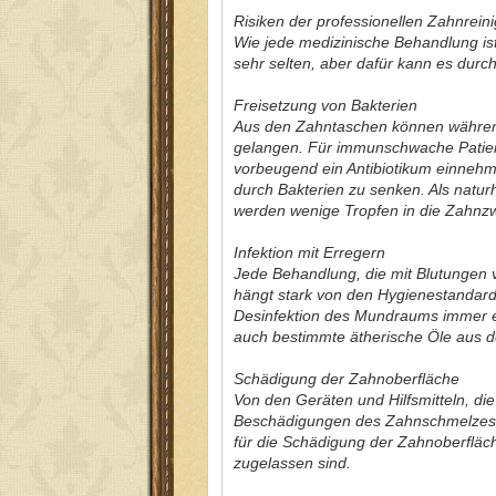
Risiken der professionellen Zahnrein
Wie jede medizinische Behandlung ist
sehr selten, aber dafür kann es du
Freisetzung von Bakterien
Aus den Zahntaschen können während 
gelangen. Für immunschwache Patien
vorbeugend ein Antibiotikum einnehm
durch Bakterien zu senken. Als natur
werden wenige Tropfen in die Zahnzw
Infektion mit Erregern
Jede Behandlung, die mit Blutungen 
hängt stark von den Hygienestandards
Desinfektion des Mundraums immer e
auch bestimmte ätherische Öle aus d
Schädigung der Zahnoberfläche
Von den Geräten und Hilfsmitteln, di
Beschädigungen des Zahnschmelzes au
für die Schädigung der Zahnoberfläch
zugelassen sind.