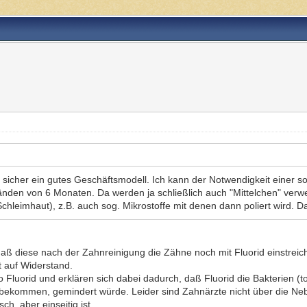
e sicher ein gutes Geschäftsmodell. Ich kann der Notwendigkeit einer s
änden von 6 Monaten. Da werden ja schließlich auch "Mittelchen" verwe
hleimhaut), z.B. auch sog. Mikrostoffe mit denen dann poliert wird. Da
, daß diese nach der Zahnreinigung die Zähne noch mit Fluorid einstrei
t auf Widerstand.
 Fluorid und erklären sich dabei dadurch, daß Fluorid die Bakterien (t
bekommen, gemindert würde. Leider sind Zahnärzte nicht über die Neb
h, aber einseitig ist.