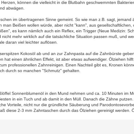
erzen, können die vielleicht in die Blutbahn geschwemmten Bakterien
 und abwägen.
Menschen im übertragenen Sinne gemeint. So wie man z.B. sagt, jemand äuß
n man Beißen wollen würde, aber nicht "kann", aus gesellschaftlichen
Beißen", es kann nämlich auch ein Reflex, ein Trigger (Neue Medizin: Sc
nicht mehr wirklich auf die tatsächliche Situation passen muß, und we
 daran viel leichter auflösen.
serspitzen Kokosöl ab und an zur Zahnpasta auf die Zahnbürste gebe
n hat einen ähnlichen Effekt, ist aber etwas aufwendiger. Ölziehen hil
ve zum professionellen Zahnreinigen. Einen Nachteil gibt es, Kronen kö
ch durch so manchen "Schmutz" gehalten.
löffel Sonnenblumenöl in den Mund nehmen und ca. 10 Minuten im Mu
ten in ein Tuch und ab damit in den Müll. Danach die Zähne putzen. 
iche Vorteile, nicht nur die gründliche Säuberung und Parodontosevo
daß diese 2-3 mm Zahntaschen durch das Ölziehen gereinigt werden. Öl 