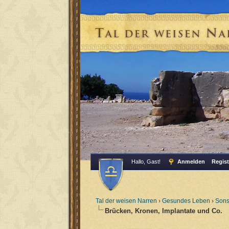
Hallo, Gast!
Anmelden
Regist
Tal der weisen Narren
›
Gesundes Leben
›
Sons
Brücken, Kronen, Implantate und Co.