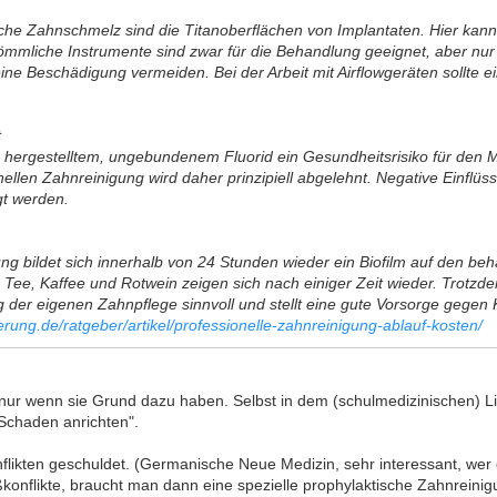
liche Zahnschmelz sind die Titanoberflächen von Implantaten. Hier kann
mliche Instrumente sind zwar für die Behandlung geeignet, aber nur u
ine Beschädigung vermeiden. Bei der Arbeit mit Airflowgeräten sollte
t
ch hergestelltem, ungebundenem Fluorid ein Gesundheitsrisiko für de
nellen Zahnreinigung wird daher prinzipiell abgelehnt. Negative Einflüs
gt werden.
ng bildet sich innerhalb von 24 Stunden wieder ein Biofilm auf den be
e, Kaffee und Rotwein zeigen sich nach einiger Zeit wieder. Trotzdem
der eigenen Zahnpflege sinnvoll und stellt eine gute Vorsorge gegen K
rung.de/ratgeber/artikel/professionelle-zahnreinigung-ablauf-kosten/
, nur wenn sie Grund dazu haben. Selbst in dem (schulmedizinischen) L
"Schaden anrichten".
likten geschuldet. (Germanische Neue Medizin, sehr interessant, wer e
ißkonflikte, braucht man dann eine spezielle prophylaktische Zahnrein