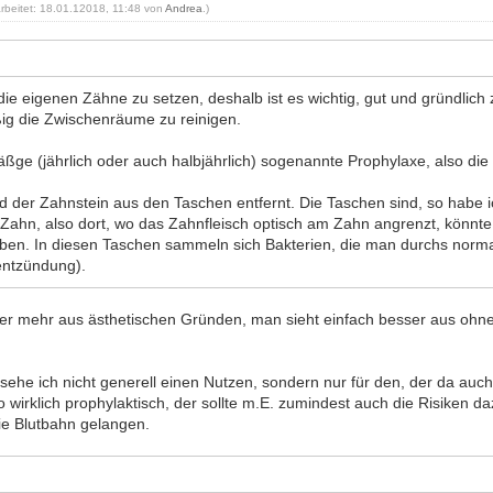
arbeitet: 18.01.12018, 11:48 von
Andrea
.)
 die eigenen Zähne zu setzen, deshalb ist es wichtig, gut und gründlich 
g die Zwischenräume zu reinigen.
ßge (jährlich oder auch halbjährlich) sogenannte Prophylaxe, also die
 der Zahnstein aus den Taschen entfernt. Die Taschen sind, so habe ic
ahn, also dort, wo das Zahnfleisch optisch am Zahn angrenzt, könnt
en. In diesen Taschen sammeln sich Bakterien, die man durchs norm
entzündung).
aber mehr aus ästhetischen Gründen, man sieht einfach besser aus oh
 sehe ich nicht generell einen Nutzen, sondern nur für den, der da au
wirklich prophylaktisch, der sollte m.E. zumindest auch die Risiken
ie Blutbahn gelangen.