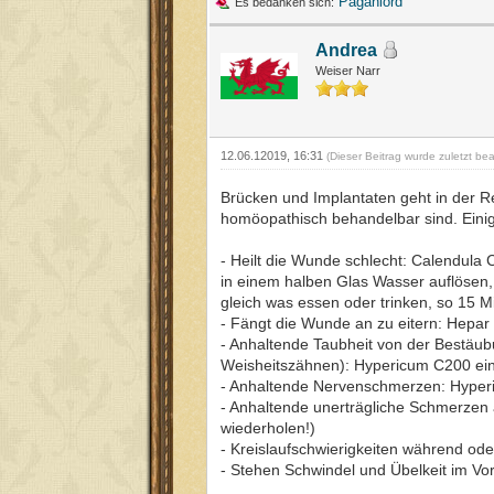
Paganlord
Es bedanken sich:
Andrea
Weiser Narr
12.06.12019, 16:31
(Dieser Beitrag wurde zuletzt be
Brücken und Implantaten geht in der R
homöopathisch behandelbar sind. Einig
- Heilt die Wunde schlecht: Calendula
in einem halben Glas Wasser auflösen, 
gleich was essen oder trinken, so 15 Mi
- Fängt die Wunde an zu eitern: Hepar
- Anhaltende Taubheit von der Bestäubu
Weisheitszähnen): Hypericum C200 ei
- Anhaltende Nervenschmerzen: Hyperi
- Anhaltende unerträgliche Schmerzen
wiederholen!)
- Kreislaufschwierigkeiten während od
- Stehen Schwindel und Übelkeit im V