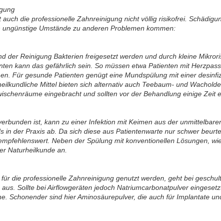
igung
 auch die professionelle Zahnreinigung nicht völlig risikofrei. Schäd
rch ungünstige Umstände zu anderen Problemen kommen:
der Reinigung Bakterien freigesetzt werden und durch kleine Mikroris
ten kann das gefährlich sein. So müssen etwa Patienten mit Herzpass
en. Für gesunde Patienten genügt eine Mundspülung mit einer desinfi
heilkundliche Mittel bieten sich alternativ auch Teebaum- und Wachold
ischenräume eingebracht und sollten vor der Behandlung einige Zeit 
verbunden ist, kann zu einer Infektion mit Keimen aus der unmittelba
 in der Praxis ab. Da sich diese aus Patientenwarte nur schwer beurtei
mpfehlenswert. Neben der Spülung mit konventionellen Lösungen, wie 
er Naturheilkunde an.
e für die professionelle Zahnreinigung genutzt werden, geht bei geschu
s. Sollte bei Airflowgeräten jedoch Natriumcarbonatpulver eingesetzt
e. Schonender sind hier Aminosäurepulver, die auch für Implantate un