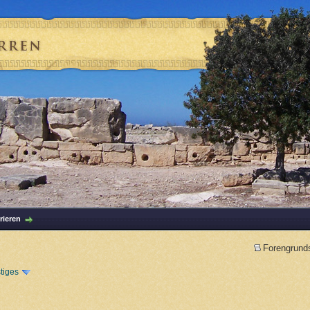
rieren
Forengrund
tiges