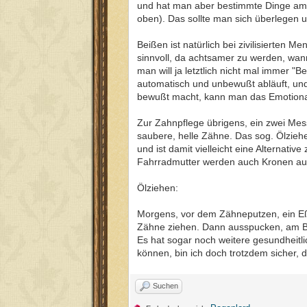
und hat man aber bestimmte Dinge am H
oben). Das sollte man sich überlegen
Beißen ist natürlich bei zivilisierten 
sinnvoll, da achtsamer zu werden, wan
man will ja letztlich nicht mal immer "
automatisch und unbewußt abläuft, und 
bewußt macht, kann man das Emotionale
Zur Zahnpflege übrigens, ein zwei Mes
saubere, helle Zähne. Das sog. Ölziehe
und ist damit vielleicht eine Alternati
Fahrradmutter werden auch Kronen au
Ölziehen:
Morgens, vor dem Zähneputzen, ein Eß
Zähne ziehen. Dann ausspucken, am Bes
Es hat sogar noch weitere gesundheitl
können, bin ich doch trotzdem sicher, 
Suchen