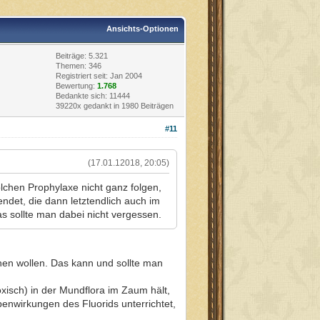
Ansichts-Optionen
Beiträge: 5.321
Themen: 346
Registriert seit: Jan 2004
Bewertung:
1.768
Bedankte sich: 11444
39220x gedankt in 1980 Beiträgen
#11
(17.01.12018, 20:05)
olchen Prophylaxe nicht ganz folgen,
ndet, die dann letztendlich auch im
s sollte man dabei nicht vergessen.
chen wollen. Das kann und sollte man
oxisch) in der Mundflora im Zaum hält,
enwirkungen des Fluorids unterrichtet,