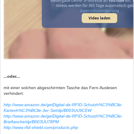
Weitergabe Deiner IP-Adresse an
YouTube
ein. 
Videos werden für 365 Tage automatisch gel
Datenschutzerklärung
Video laden
...oder...
mit einer solchen abgeschirmten Tasche das Fern-Auslesen
verhindert:
http://www.amazon.de/getDigital-de-RFID-Schutzh%C3%BClle-
Kartenh%C3%BClle-3er-Set/dp/B003UU9CEW
http://www.amazon.de/getDigital-de-RFID-Schutzh%C3%BClle-
Brieftasche/dp/B003UU78PM
http://www.rfid-shield.com/products.php