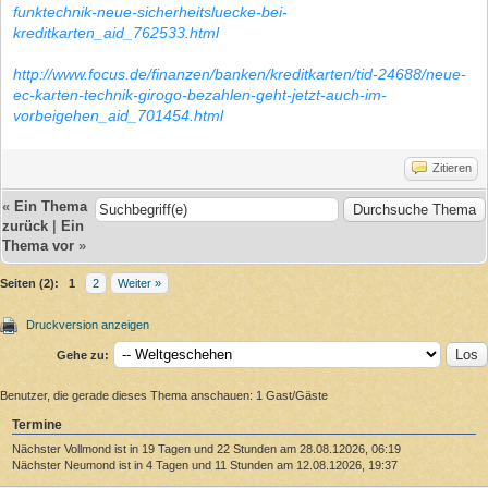
funktechnik-neue-sicherheitsluecke-bei-
kreditkarten_aid_762533.html
http://www.focus.de/finanzen/banken/kreditkarten/tid-24688/neue-
ec-karten-technik-girogo-bezahlen-geht-jetzt-auch-im-
vorbeigehen_aid_701454.html
Zitieren
«
Ein Thema
zurück
|
Ein
Thema vor
»
Seiten (2):
1
2
Weiter »
Druckversion anzeigen
Gehe zu:
Benutzer, die gerade dieses Thema anschauen: 1 Gast/Gäste
Termine
Nächster Vollmond ist in 19 Tagen und 22 Stunden am 28.08.12026, 06:19
Nächster Neumond ist in 4 Tagen und 11 Stunden am 12.08.12026, 19:37