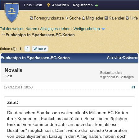
Hallo, Gast!
Anmelden
Registrieren
Forengrundsätze
Suche
Mitglieder
Kalender
Hilfe
Tal der weisen Narren
›
Alltagsgeschehen
›
Weltgeschehen
Funkchips in Sparkassen-EC-Karten
Seiten (2):
1
2
Weiter »
Funkchips in Sparkassen-EC-Karten
Ansichts-Optionen
Novalis
Bedankte sich:
Gast
x gedankt in Beiträgen
12.09.12011, 18:50
#1
Zitat:
Die deutschen Sparkassen wollen alle 45 Millionen EC-Karten
ihrer Kunden mit Funkchips ausrüsten. So soll beim täglichen
Einkauf vom kommenden Jahr an auch das „kontaktlose
Bezahlen“ möglich sein. Damit würde die nächste Generation
von Bezahlsystemen Einzug in den Alltag halten, haben doch