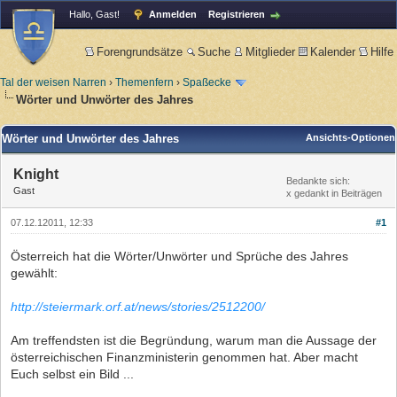
Hallo, Gast!
Anmelden
Registrieren
Forengrundsätze
Suche
Mitglieder
Kalender
Hilfe
Tal der weisen Narren
›
Themenfern
›
Spaßecke
Wörter und Unwörter des Jahres
Wörter und Unwörter des Jahres
Ansichts-Optionen
Knight
Bedankte sich:
Gast
x gedankt in Beiträgen
07.12.12011, 12:33
#1
Österreich hat die Wörter/Unwörter und Sprüche des Jahres
gewählt:
http://steiermark.orf.at/news/stories/2512200/
Am treffendsten ist die Begründung, warum man die Aussage der
österreichischen Finanzministerin genommen hat. Aber macht
Euch selbst ein Bild ...