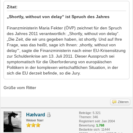
Zitat:
„Shortly, without von delay“ ist Spruch des Jahres
Finanzministerin Maria Fekter (ÖVP) zeichnet für den Spruch
des Jahres 2011 verantwortlich: „Shortly, without von delay“.
„Die Zeit, die wir uns gegeben haben, ist shortly. Und auf Ihre
Frage, was das heißt, sage ich Ihnen: ‚shortly, without von
delay‘“, sagte die Finanzministerin nach einer EU-Krisensitzung
zur Schuldenkrise am 13. Juli 2011. Dieser Ausspruch sei
symptomatisch für die Überforderung von europäischen
Politikern in der komplexen wirtschaftlichen Situation, in der
sich die EU derzeit befinde, so die Jury.
Grüße vom Ritter
Zitieren
Beiträge: 5.321
Hælvard
Themen: 346
Weiser Narr
Registriert seit: Jan 2004
Bewertung:
1.768
Bedankte sich: 11444