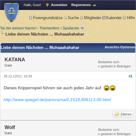
Hallo, Gast!
Anmelden
Registrieren
Forengrundsätze
Suche
Mitglieder
Kalender
Hilfe
Tal der weisen Narren
›
Themenfern
›
Spaßecke
Liebe deinen Nächsten ... Muhaaahahahar
Liebe deinen Nächsten ... Muhaaahahahar
Ansichts-Optionen
KATANA
Bedankte sich:
Gast
x gedankt in Beiträgen
28.12.12011, 18:39
#1
Dieses Krippenspiel führen sie auch jedes Jahr auf.
http://www.spiegel.de/panorama/0,1518,806113,00.html
Zitieren
Wolf
Bedankte sich:
Gast
x gedankt in Beiträgen