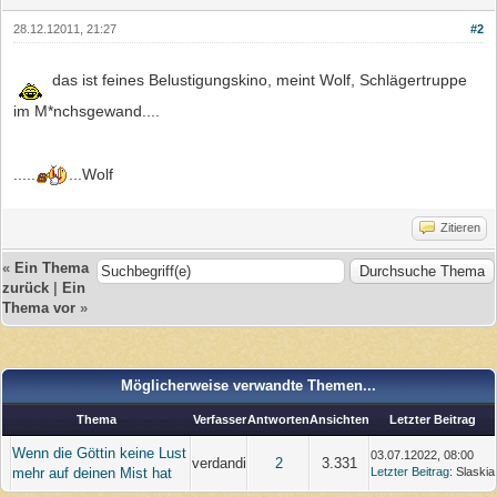
28.12.12011, 21:27
#2
das ist feines Belustigungskino, meint Wolf, Schlägertruppe
im M*nchsgewand....
.....
...Wolf
Zitieren
«
Ein Thema
zurück
|
Ein
Thema vor
»
Möglicherweise verwandte Themen...
Thema
Verfasser
Antworten
Ansichten
Letzter Beitrag
Wenn die Göttin keine Lust
03.07.12022, 08:00
verdandi
2
3.331
mehr auf deinen Mist hat
Letzter Beitrag
: Slaskia