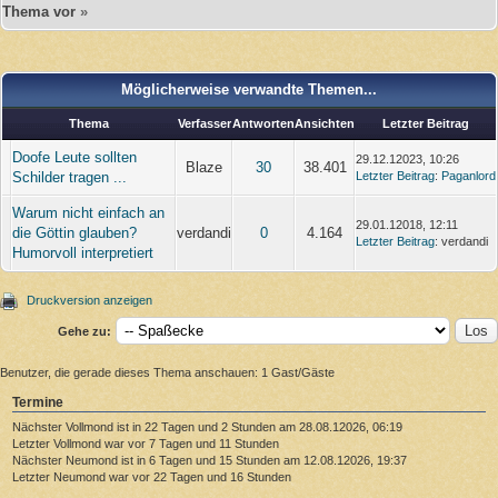
Thema vor
»
Möglicherweise verwandte Themen...
Thema
Verfasser
Antworten
Ansichten
Letzter Beitrag
Doofe Leute sollten
29.12.12023, 10:26
Blaze
30
38.401
Schilder tragen ...
Letzter Beitrag
:
Paganlord
Warum nicht einfach an
29.01.12018, 12:11
die Göttin glauben?
verdandi
0
4.164
Letzter Beitrag
: verdandi
Humorvoll interpretiert
Druckversion anzeigen
Gehe zu:
Benutzer, die gerade dieses Thema anschauen: 1 Gast/Gäste
Termine
Nächster Vollmond ist in 22 Tagen und 2 Stunden am 28.08.12026, 06:19
Letzter Vollmond war vor 7 Tagen und 11 Stunden
Nächster Neumond ist in 6 Tagen und 15 Stunden am 12.08.12026, 19:37
Letzter Neumond war vor 22 Tagen und 16 Stunden