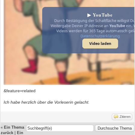
▶ YouTube
Durch Bestätigung der Schaltfläche willigst Du
Weitergabe Deiner IP-Adresse an
YouTube
ein. 
Videos werden für 365 Tage automatisch gel
Datenschutzerklärung
Video laden
&feature=related
Ich habe herzlich über die Vorleserin gelacht.
Zitieren
«
Ein Thema
zurück
|
Ein