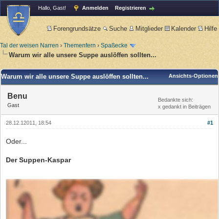
Hallo, Gast!
Anmelden
Registrieren
Forengrundsätze
Suche
Mitglieder
Kalender
Hilfe
Tal der weisen Narren
›
Themenfern
›
Spaßecke
Warum wir alle unsere Suppe auslöffen sollten...
Warum wir alle unsere Suppe auslöffen sollten...
Ansichts-Optionen
Benu
Bedankte sich:
Gast
x gedankt in Beiträgen
28.12.12011, 18:54
#1
Oder...
Der Suppen-Kaspar