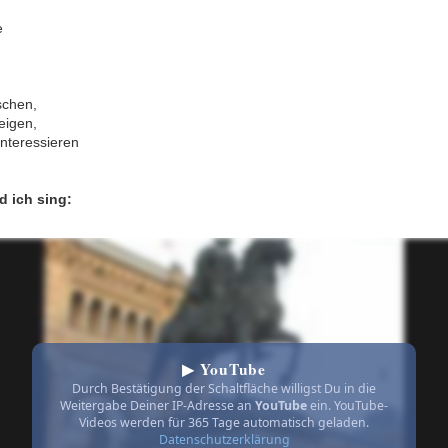
e
schen,
eigen,
interessieren
d ich sing:
▶ YouTube
Durch Bestätigung der Schaltfläche willigst Du in die
Weitergabe Deiner IP-Adresse an
YouTube
ein. YouTube-
Videos werden für 365 Tage automatisch geladen.
Datenschutzerklärung