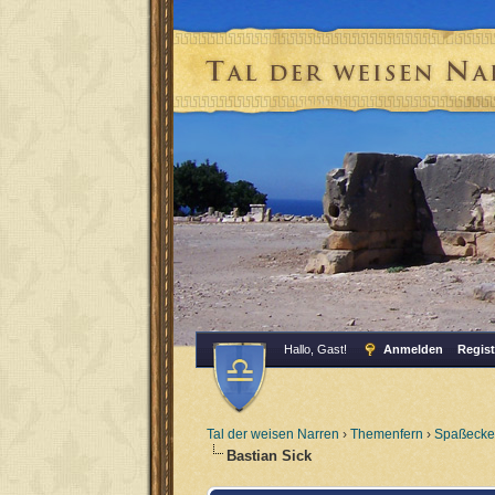
Hallo, Gast!
Anmelden
Regist
Tal der weisen Narren
›
Themenfern
›
Spaßecke
Bastian Sick