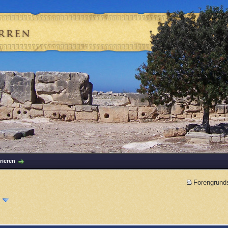
rieren
Forengrund