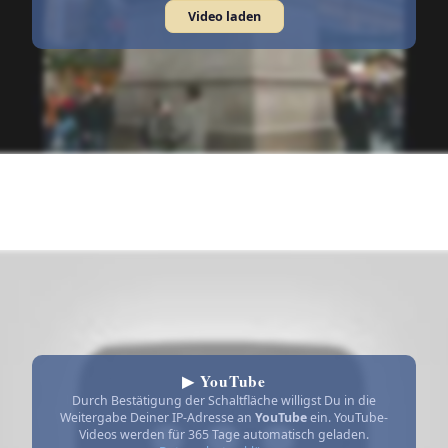
Video laden
▶ YouTube
Durch Bestätigung der Schaltfläche willigst Du in die
Weitergabe Deiner IP-Adresse an
YouTube
ein. YouTube-
Videos werden für 365 Tage automatisch geladen.