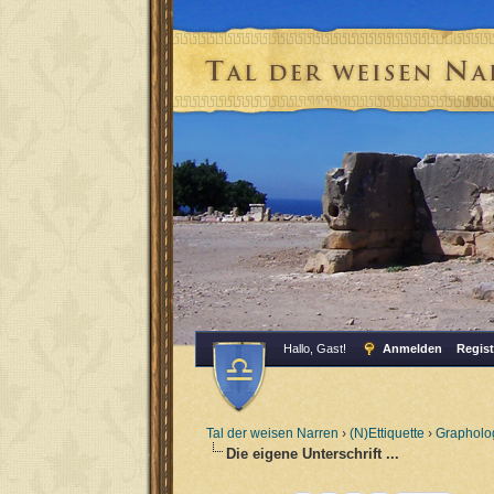
Hallo, Gast!
Anmelden
Regist
Tal der weisen Narren
›
(N)Ettiquette
›
Grapholo
Die eigene Unterschrift ...