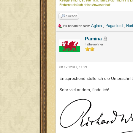
Reagiere nicht, streite nicht, stürze dich nicht ins 
Entferne einfach deine Anwesenheit.
Suchen
Aglaia
,
Paganlord
,
Nor
Es bedanken sich:
Pamina
Talbewohner
08.12.12017, 11:29
Entsprechend stelle ich die Unterschri
Sehr viel anders, finde ich!