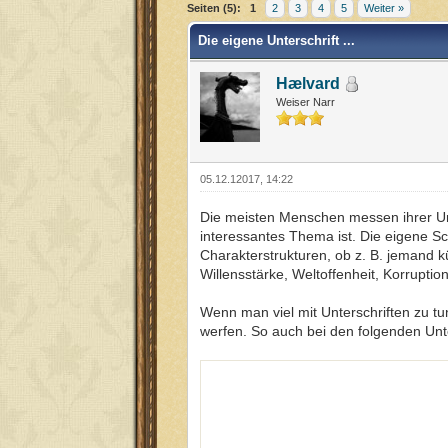
Seiten (5):
1
2
3
4
5
Weiter »
Die eigene Unterschrift ...
Hælvard
Weiser Narr
05.12.12017, 14:22
Die meisten Menschen messen ihrer Unte
interessantes Thema ist. Die eigene Sc
Charakterstrukturen, ob z. B. jemand kü
Willensstärke, Weltoffenheit, Korruptio
Wenn man viel mit Unterschriften zu tu
werfen. So auch bei den folgenden Unt