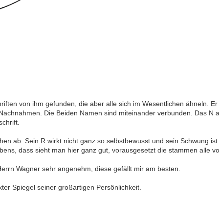
hriften von ihm gefunden, die aber alle sich im Wesentlichen ähneln. E
Nachnahmen. Die Beiden Namen sind miteinander verbunden. Das N a
chrift.
ßchen ab. Sein R wirkt nicht ganz so selbstbewusst und sein Schwung is
ebens, dass sieht man hier ganz gut, vorausgesetzt die stammen alle 
n Herrn Wagner sehr angenehm, diese gefällt mir am besten.
ter Spiegel seiner großartigen Persönlichkeit.