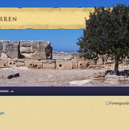
rieren
Forengrund
gie