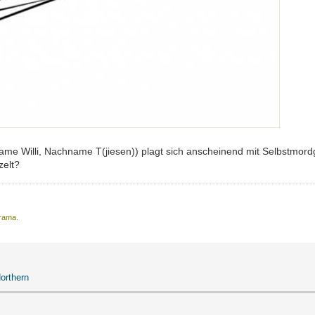
rname Willi, Nachname T(jiesen)) plagt sich anscheinend mit Selbstmo
zelt?
Drama.
orthern