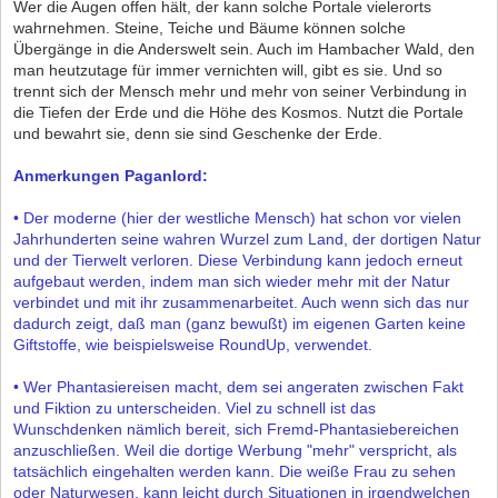
Wer die Augen offen hält, der kann solche Portale vielerorts
wahrnehmen. Steine, Teiche und Bäume können solche
Übergänge in die Anderswelt sein. Auch im Hambacher Wald, den
man heutzutage für immer vernichten will, gibt es sie. Und so
trennt sich der Mensch mehr und mehr von seiner Verbindung in
die Tiefen der Erde und die Höhe des Kosmos. Nutzt die Portale
und bewahrt sie, denn sie sind Geschenke der Erde.
Anmerkungen Paganlord:
• Der moderne (hier der westliche Mensch) hat schon vor vielen
Jahrhunderten seine wahren Wurzel zum Land, der dortigen Natur
und der Tierwelt verloren. Diese Verbindung kann jedoch erneut
aufgebaut werden, indem man sich wieder mehr mit der Natur
verbindet und mit ihr zusammenarbeitet. Auch wenn sich das nur
dadurch zeigt, daß man (ganz bewußt) im eigenen Garten keine
Giftstoffe, wie beispielsweise RoundUp, verwendet.
• Wer Phantasiereisen macht, dem sei angeraten zwischen Fakt
und Fiktion zu unterscheiden. Viel zu schnell ist das
Wunschdenken nämlich bereit, sich Fremd-Phantasiebereichen
anzuschließen. Weil die dortige Werbung "mehr" verspricht, als
tatsächlich eingehalten werden kann. Die weiße Frau zu sehen
oder Naturwesen, kann leicht durch Situationen in irgendwelchen