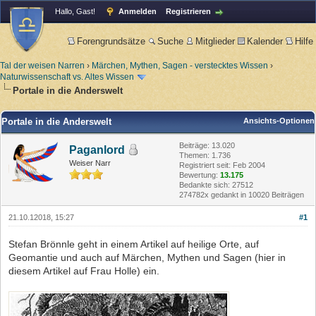
Hallo, Gast!
Anmelden
Registrieren
Forengrundsätze
Suche
Mitglieder
Kalender
Hilfe
Tal der weisen Narren
›
Märchen, Mythen, Sagen - verstecktes Wissen
›
Naturwissenschaft vs. Altes Wissen
Portale in die Anderswelt
Portale in die Anderswelt
Ansichts-Optionen
Beiträge: 13.020
Paganlord
Themen: 1.736
Weiser Narr
Registriert seit: Feb 2004
Bewertung:
13.175
Bedankte sich: 27512
274782x gedankt in 10020 Beiträgen
21.10.12018, 15:27
#1
Stefan Brönnle geht in einem Artikel auf heilige Orte, auf
Geomantie und auch auf Märchen, Mythen und Sagen (hier in
diesem Artikel auf Frau Holle) ein.