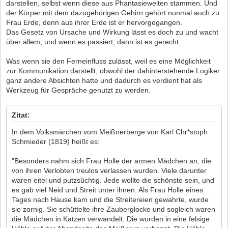
darstellen, selbst wenn diese aus Phantasiewelten stammen. Und
der Körper mit dem dazugehörigen Gehirn gehört nunmal auch zu
Frau Erde, denn aus ihrer Erde ist er hervorgegangen.
Das Gesetz von Ursache und Wirkung lässt es doch zu und wacht
über allem, und wenn es passiert, dann ist es gerecht.
Was wenn sie den Ferneinfluss zulässt, weil es eine Möglichkeit
zur Kommunikation darstellt, obwohl der dahinterstehende Logiker
ganz andere Absichten hatte und dadurch es verdient hat als
Werkzeug für Gespräche genutzt zu werden.
Zitat:
In dem Volksmärchen vom Meißnerberge von Karl Chr*stoph
Schmieder (1819) heißt es:
"Besonders nahm sich Frau Holle der armen Mädchen an, die
von ihren Verlobten treulos verlassen wurden. Viele darunter
waren eitel und putzsüchtig. Jede wollte die schönste sein, und
es gab viel Neid und Streit unter ihnen. Als Frau Holle eines
Tages nach Hause kam und die Streitereien gewahrte, wurde
sie zornig. Sie schüttelte ihre Zauberglocke und sogleich waren
die Mädchen in Katzen verwandelt. Die wurden in eine felsige