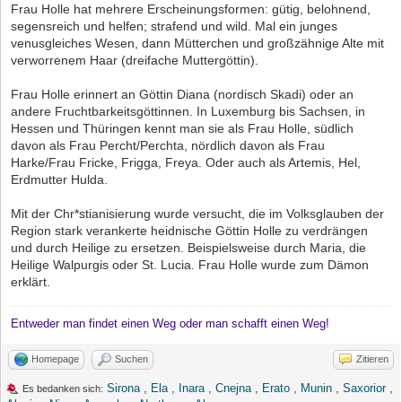
Frau Holle hat mehrere Erscheinungsformen: gütig, belohnend,
segensreich und helfen; strafend und wild. Mal ein junges
venusgleiches Wesen, dann Mütterchen und großzähnige Alte mit
verworrenem Haar (dreifache Muttergöttin).
Frau Holle erinnert an Göttin Diana (nordisch Skadi) oder an
andere Fruchtbarkeitsgöttinnen. In Luxemburg bis Sachsen, in
Hessen und Thüringen kennt man sie als Frau Holle, südlich
davon als Frau Percht/Perchta, nördlich davon als Frau
Harke/Frau Fricke, Frigga, Freya. Oder auch als Artemis, Hel,
Erdmutter Hulda.
Mit der Chr*stianisierung wurde versucht, die im Volksglauben der
Region stark verankerte heidnische Göttin Holle zu verdrängen
und durch Heilige zu ersetzen. Beispielsweise durch Maria, die
Heilige Walpurgis oder St. Lucia. Frau Holle wurde zum Dämon
erklärt.
Entweder man findet einen Weg oder man schafft einen Weg!
Homepage
Suchen
Zitieren
Sirona
,
Ela
,
Inara
,
Cnejna
,
Erato
,
Munin
,
Saxorior
,
Es bedanken sich: