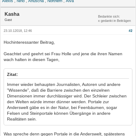
Alexis
,
Nino
,
Anuscha
,
Northern
,
Alva
Kasha
Bedankte sich:
Gast
x gedankt in Beiträgen
23.10.12018, 12:46
#2
Hochinteressanter Beitrag,
Geachtet und geehrt sei Frau Holle und jene die ihren Namen
wach halten in diesen Tagen,
Zitat:
Immer wieder behaupten Journalisten, Autoren und andere
"Wissende", daß die Barriere zwischen den einzelnen
Dimensionen immer durchlässiger wird. Der Schleier zwischen
den Welten würde immer dünner werden. Portale zur
Anderswelt gäbe es in der Natur, bei Feenbäumen, sogar
Felsen und Steinportale können Übergänge in andere
Realitäten sein.
Was spreche denn gegen Portale in die Anderswelt, spätestens