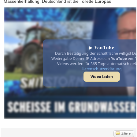
Massentierhaltung: Deutschland ist die Toilette Europas
▶ YouTube
Durch Bestätigung der Schaltfläche willigst Du
Weitergabe Deiner IP-Adresse an
YouTube
ein. 
Videos werden für 365 Tage automatisch gel
Datenschutzerklärung
Video laden
Zitieren