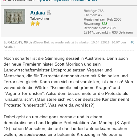
Beiträge: 763
Aglaia
Themen: 45
Talbewohner
Registriert seit: Feb 2008
Bewertung:
528
Bedankte sich: 28679
17147x gedankt in 638 Beiträgen
10.04.12019, 09:52
#8
(Dieser Beitrag wurde zuletzt bearbeitet: 10.04.12019, 10:07 von
Aglaia
.)
Noch schärfer ist die Stimmung derzeit in Australien. Denn auch
der neue Premierminister Scott Morrison und sein
Landwirtschaftsminister Littleproud setzen Veganer und
Menschen, die für Tierrechte demonstrieren mit Kriminellen und
Terroristen gleich. Kann man sich nicht vorstellen, ist aber so! Man
verwendete die Wörter: "Kriminelle mit grünem Kragen" und
"Vegane Terroristen". Außerdem bezeichnete er die Proteste als
"unaustralisch". (Man stelle sich vor, der deutsche Kanzler nennt
Proteste: "undeutsch". Was wäre da wohl los?)
Dabei geht es um eine ganz normale und in einem
demokratischen Land legitime Protestaktion. Am Montag (8. April
19) haben Menschen, die auf das Tierleid aufmerksam machen
wollen, beispielsweise eine bekannte Kreuzung in Melbourne