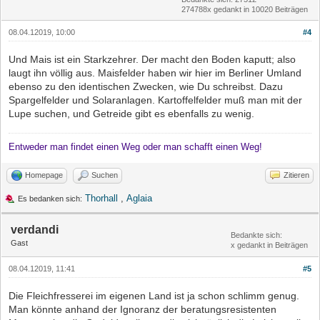
274788x gedankt in 10020 Beiträgen
08.04.12019, 10:00
#4
Und Mais ist ein Starkzehrer. Der macht den Boden kaputt; also
laugt ihn völlig aus. Maisfelder haben wir hier im Berliner Umland
ebenso zu den identischen Zwecken, wie Du schreibst. Dazu
Spargelfelder und Solaranlagen. Kartoffelfelder muß man mit der
Lupe suchen, und Getreide gibt es ebenfalls zu wenig.
Entweder man findet einen Weg oder man schafft einen Weg!
Homepage
Suchen
Zitieren
Thorhall
,
Aglaia
Es bedanken sich:
verdandi
Bedankte sich:
Gast
x gedankt in Beiträgen
08.04.12019, 11:41
#5
Die Fleichfresserei im eigenen Land ist ja schon schlimm genug.
Man könnte anhand der Ignoranz der beratungsresistenten