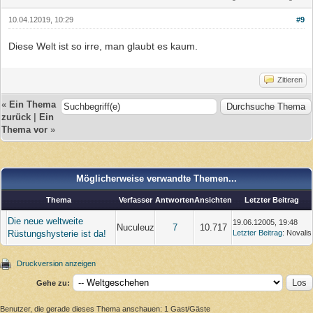
10.04.12019, 10:29
#9
Diese Welt ist so irre, man glaubt es kaum.
Zitieren
«
Ein Thema
zurück
|
Ein
Thema vor
»
Möglicherweise verwandte Themen...
Thema
Verfasser
Antworten
Ansichten
Letzter Beitrag
Die neue weltweite
19.06.12005, 19:48
Nuculeuz
7
10.717
Rüstungshysterie ist da!
Letzter Beitrag
: Novalis
Druckversion anzeigen
Gehe zu:
Benutzer, die gerade dieses Thema anschauen: 1 Gast/Gäste