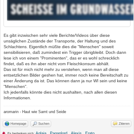
Es gibt inzwischen sehr viele Berichte/Videos über diese
unsäglichen Zustände der Transporte, der Haltung und des
Schlachtens. Eigentlich müßte dies die "Menschen" soweit
sensibilisieren, daß zumindest ein Trigger übrigbleibt. Doch dann
lese ich von einem "Prominenten", das er es wohl schrecklich
findet, daß es ihn aber nicht vom Fleischkonsum abhält.
Das ist für mich nicht mehr zu verstehen, wenn man all diese
entsetzlichen Bilder geshen hat, immer noch keine Bereitschaft zu
einer Änderung da ist. Das können dann ja nur WI sein und keine
"Menschen".
Ich jedenfalls könnte dies nicht aushalten, nach allen diesen
Informationen.
aromarin - Haut wie Samt und Seide
Homepage
Suchen
Zitieren
Aglaia
,
Paganlord
,
Alexis
,
Erato
Es bedanken sich: