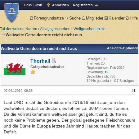
Hallo, Gast!
Anmelden
Registrieren
Forengrundsätze
Suche
Mitglieder
Kalender
Hilfe
Tal der weisen Narren
›
Alltagsgeschehen
›
Weltgeschehen
Weltweite Getreideernte reicht nicht aus
Weltweite Getreideernte reicht nicht aus
Ansichts-Optionen
Beiträge: 103
Thorhall
Themen: 20
Gelegenheitsschreiber
Registriert seit: Feb 2019
Bewertung:
15
Bedankte sich: 785
1444x gedankt in 117 Beiträgen
07.04.12019, 09:35
#1
Laut UNO reicht die Getreideernte 2018/19 nicht aus, um den
weltweiten Bedarf zu decken, es fehlen ca. 30 Millionen Tonnen.
Da die Vorratskammern weltweit aber gut gefüllt sind, dürfte es
noch keine Probleme geben. Der global gestiegene Fleischkonsum
und die Dürre in Europa letztes Jahr sind Hauptursachen für das
Defizit.