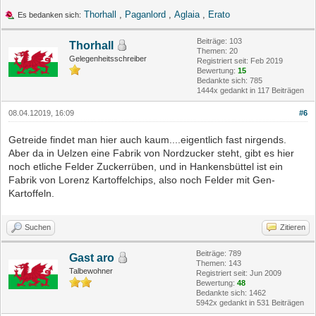
Thorhall
,
Paganlord
,
Aglaia
,
Erato
Es bedanken sich:
Beiträge: 103
Thorhall
Themen: 20
Gelegenheitsschreiber
Registriert seit: Feb 2019
Bewertung:
15
Bedankte sich: 785
1444x gedankt in 117 Beiträgen
08.04.12019, 16:09
#6
Getreide findet man hier auch kaum....eigentlich fast nirgends.
Aber da in Uelzen eine Fabrik von Nordzucker steht, gibt es hier
noch etliche Felder Zuckerrüben, und in Hankensbüttel ist ein
Fabrik von Lorenz Kartoffelchips, also noch Felder mit Gen-
Kartoffeln.
Suchen
Zitieren
Beiträge: 789
Gast aro
Themen: 143
Talbewohner
Registriert seit: Jun 2009
Bewertung:
48
Bedankte sich: 1462
5942x gedankt in 531 Beiträgen