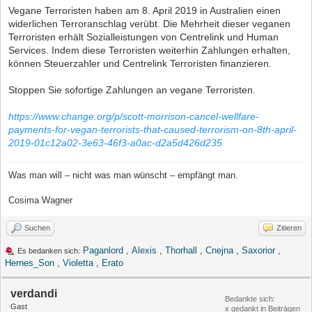
Vegane Terroristen haben am 8. April 2019 in Australien einen
widerlichen Terroranschlag verübt. Die Mehrheit dieser veganen
Terroristen erhält Sozialleistungen von Centrelink und Human
Services. Indem diese Terroristen weiterhin Zahlungen erhalten,
können Steuerzahler und Centrelink Terroristen finanzieren.
Stoppen Sie sofortige Zahlungen an vegane Terroristen.
https://www.change.org/p/scott-morrison-cancel-wellfare-
payments-for-vegan-terrorists-that-caused-terrorism-on-8th-april-
2019-01c12a02-3e63-46f3-a0ac-d2a5d426d235
Was man will – nicht was man wünscht – empfängt man.
Cosima Wagner
Suchen
Zitieren
Paganlord
,
Alexis
,
Thorhall
,
Cnejna
,
Saxorior
,
Es bedanken sich:
Hernes_Son
,
Violetta
,
Erato
verdandi
Bedankte sich:
Gast
x gedankt in Beiträgen