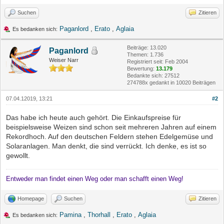
Suchen
Zitieren
Paganlord
,
Erato
,
Aglaia
Es bedanken sich:
Beiträge: 13.020
Paganlord
Themen: 1.736
Weiser Narr
Registriert seit: Feb 2004
Bewertung:
13.179
Bedankte sich: 27512
274788x gedankt in 10020 Beiträgen
07.04.12019, 13:21
#2
Das habe ich heute auch gehört. Die Einkaufspreise für
beispielsweise Weizen sind schon seit mehreren Jahren auf einem
Rekordhoch. Auf den deutschen Feldern stehen Edelgemüse und
Solaranlagen. Man denkt, die sind verrückt. Ich denke, es ist so
gewollt.
Entweder man findet einen Weg oder man schafft einen Weg!
Homepage
Suchen
Zitieren
Pamina
,
Thorhall
,
Erato
,
Aglaia
Es bedanken sich: