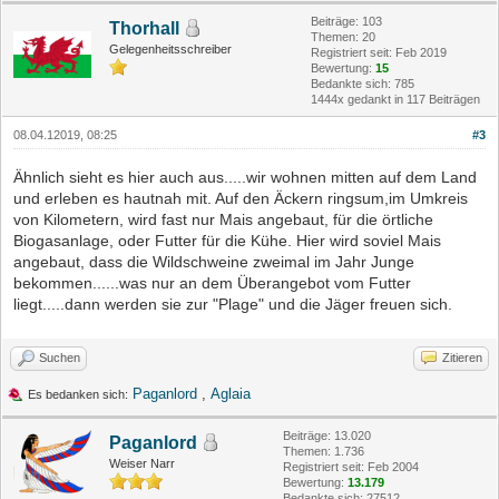
Beiträge: 103
Thorhall
Themen: 20
Gelegenheitsschreiber
Registriert seit: Feb 2019
Bewertung:
15
Bedankte sich: 785
1444x gedankt in 117 Beiträgen
08.04.12019, 08:25
#3
Ähnlich sieht es hier auch aus.....wir wohnen mitten auf dem Land
und erleben es hautnah mit. Auf den Äckern ringsum,im Umkreis
von Kilometern, wird fast nur Mais angebaut, für die örtliche
Biogasanlage, oder Futter für die Kühe. Hier wird soviel Mais
angebaut, dass die Wildschweine zweimal im Jahr Junge
bekommen......was nur an dem Überangebot vom Futter
liegt.....dann werden sie zur "Plage" und die Jäger freuen sich.
Suchen
Zitieren
Paganlord
,
Aglaia
Es bedanken sich:
Beiträge: 13.020
Paganlord
Themen: 1.736
Weiser Narr
Registriert seit: Feb 2004
Bewertung:
13.179
Bedankte sich: 27512