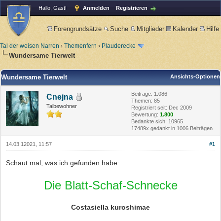
Hallo, Gast!
Anmelden
Registrieren
Forengrundsätze
Suche
Mitglieder
Kalender
Hilfe
Tal der weisen Narren
›
Themenfern
›
Plauderecke
Wundersame Tierwelt
Wundersame Tierwelt
Ansichts-Optionen
Beiträge: 1.086
Cnejna
Themen: 85
Talbewohner
Registriert seit: Dec 2009
Bewertung:
1.800
Bedankte sich: 10965
17489x gedankt in 1006 Beiträgen
14.03.12021, 11:57
#1
Schaut mal, was ich gefunden habe:
Die Blatt-Schaf-Schnecke
Costasiella kuroshimae