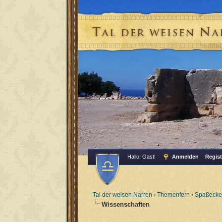
Hallo, Gast!
Anmelden
Regist
Tal der weisen Narren
›
Themenfern
›
Spaßecke
Wissenschaften