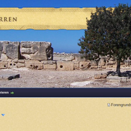
rieren
Forengrund