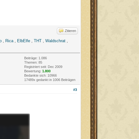
Zitieren
o
,
Rica
,
ElbElfe
,
THT
,
Waldschrat
,
Beiträge: 1.086
Themen: 85
Registriert seit: Dec 2009
Bewertung:
1.800
Bedankte sich: 10966
17489x gedankt in 1006 Beiträgen
#3