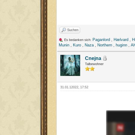
Suchen
Paganlord
,
Hælvard
,
H
Es bedanken sich:
Munin
,
Kuro
,
Naza
,
Northern
,
huginn
,
Al
Cnejna
Talbewohner
31.01.12022, 17:52