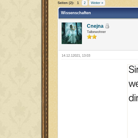
Seiten (2):
1
2
Weiter »
Wissenschaften
Cnejna
Talbewohner
14.12.12021, 13:03