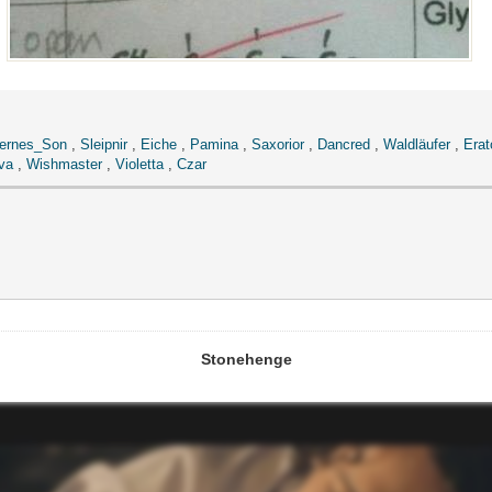
ernes_Son
,
Sleipnir
,
Eiche
,
Pamina
,
Saxorior
,
Dancred
,
Waldläufer
,
Erat
va
,
Wishmaster
,
Violetta
,
Czar
Stonehenge