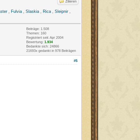
Zitieren
ster
,
Fulvia
,
Slaskia
,
Rica
,
Sleipnir
,
Beiträge: 1.508
Themen: 160
Registriert seit: Apr 2004
Bewertung:
1.934
Bedankte sich: 24866
21693x gedankt in 978 Beiträgen
#5