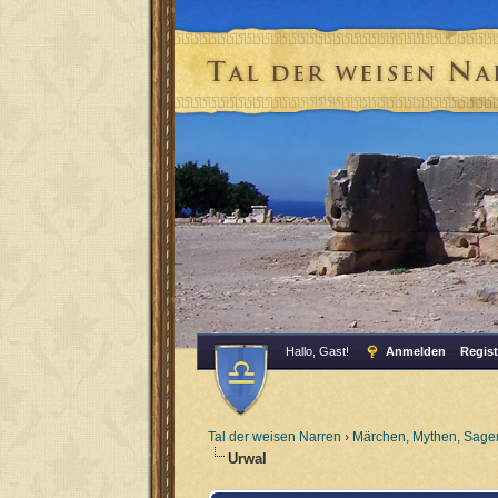
Hallo, Gast!
Anmelden
Regist
Tal der weisen Narren
›
Märchen, Mythen, Sagen
Urwal