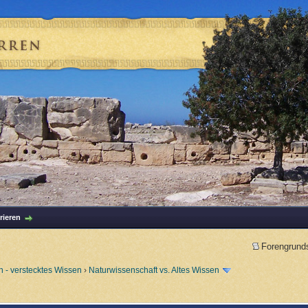
rieren
Forengrund
 - verstecktes Wissen
›
Naturwissenschaft vs. Altes Wissen