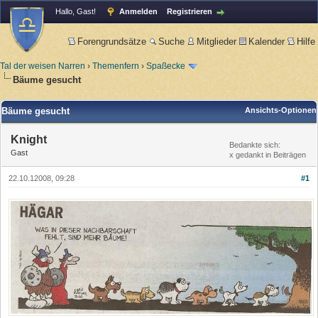
Hallo, Gast!
Anmelden
Registrieren
Forengrundsätze
Suche
Mitglieder
Kalender
Hilfe
Tal der weisen Narren
›
Themenfern
›
Spaßecke
Bäume gesucht
Bäume gesucht
Ansichts-Optionen
Knight
Bedankte sich:
Gast
x gedankt in Beiträgen
22.10.12008, 09:28
#1