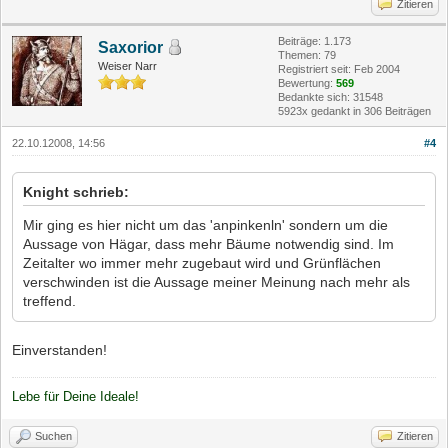
Zitieren
Beiträge: 1.173
Saxorior
Themen: 79
Weiser Narr
Registriert seit: Feb 2004
Bewertung:
569
Bedankte sich: 31548
5923x gedankt in 306 Beiträgen
22.10.12008, 14:56
#4
Knight schrieb:
Mir ging es hier nicht um das 'anpinkenln' sondern um die
Aussage von Hägar, dass mehr Bäume notwendig sind. Im
Zeitalter wo immer mehr zugebaut wird und Grünflächen
verschwinden ist die Aussage meiner Meinung nach mehr als
treffend.
Einverstanden!
Lebe für Deine Ideale!
Suchen
Zitieren