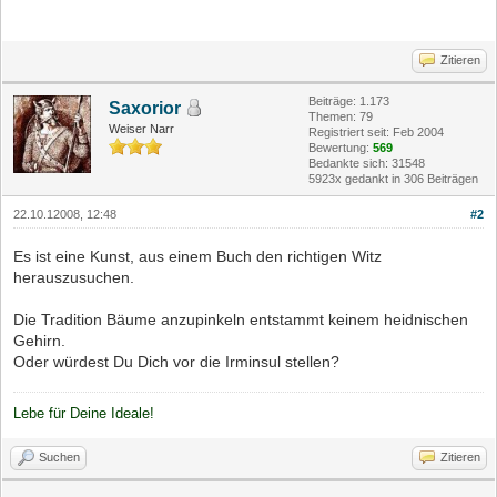
Zitieren
Beiträge: 1.173
Saxorior
Themen: 79
Weiser Narr
Registriert seit: Feb 2004
Bewertung:
569
Bedankte sich: 31548
5923x gedankt in 306 Beiträgen
22.10.12008, 12:48
#2
Es ist eine Kunst, aus einem Buch den richtigen Witz
herauszusuchen.
Die Tradition Bäume anzupinkeln entstammt keinem heidnischen
Gehirn.
Oder würdest Du Dich vor die Irminsul stellen?
Lebe für Deine Ideale!
Suchen
Zitieren