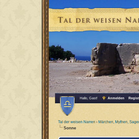
Hallo, Gast!
Anmelden
Regist
Tal der weisen Narren
›
Märchen, Mythen, Sagen
Sonne