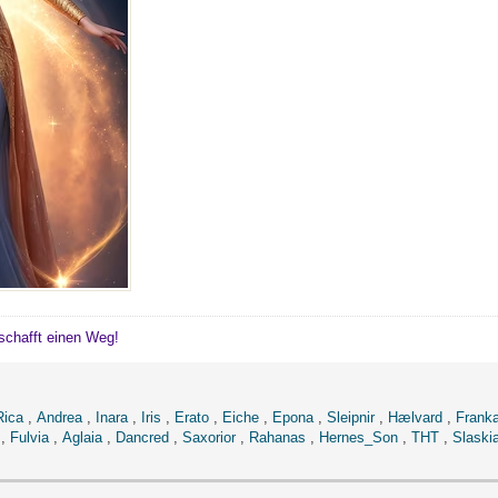
schafft einen Weg!
Rica
,
Andrea
,
Inara
,
Iris
,
Erato
,
Eiche
,
Epona
,
Sleipnir
,
Hælvard
,
Frank
,
Fulvia
,
Aglaia
,
Dancred
,
Saxorior
,
Rahanas
,
Hernes_Son
,
THT
,
Slaski