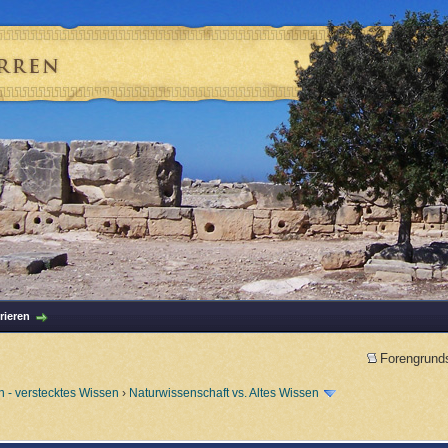
rieren
Forengrund
 - verstecktes Wissen
›
Naturwissenschaft vs. Altes Wissen