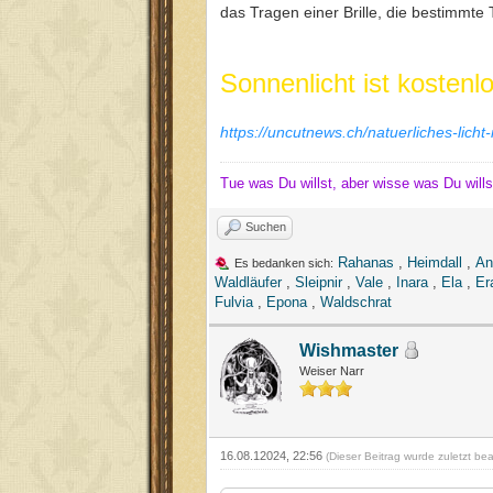
das Tragen einer Brille, die bestimmte
Sonnenlicht ist kosten
https://uncutnews.ch/natuerliches-licht-
Tue was Du willst, aber wisse was Du wills
Suchen
Rahanas
,
Heimdall
,
An
Es bedanken sich:
Waldläufer
,
Sleipnir
,
Vale
,
Inara
,
Ela
,
Er
Fulvia
,
Epona
,
Waldschrat
Wishmaster
Weiser Narr
16.08.12024, 22:56
(Dieser Beitrag wurde zuletzt be