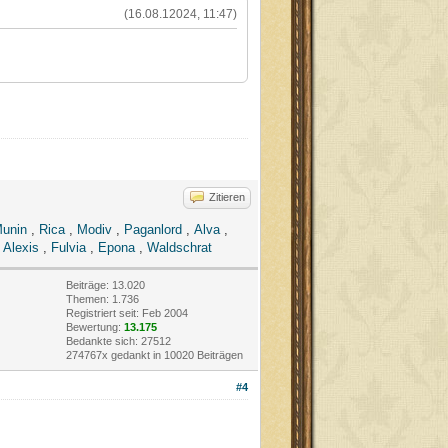
(16.08.12024, 11:47)
Zitieren
unin
,
Rica
,
Modiv
,
Paganlord
,
Alva
,
,
Alexis
,
Fulvia
,
Epona
,
Waldschrat
Beiträge: 13.020
Themen: 1.736
Registriert seit: Feb 2004
Bewertung:
13.175
Bedankte sich: 27512
274767x gedankt in 10020 Beiträgen
#4