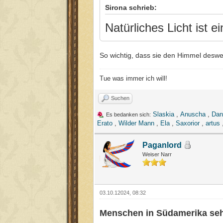
Sirona schrieb:
Natürliches Licht ist e
So wichtig, dass sie den Himmel deswe
Tue was immer ich will!
Suchen
Slaskia
,
Anuscha
,
Dan
Es bedanken sich:
Erato
,
Wilder Mann
,
Ela
,
Saxorior
,
artus
Paganlord
Weiser Narr
03.10.12024, 08:32
Menschen in Südamerika seh