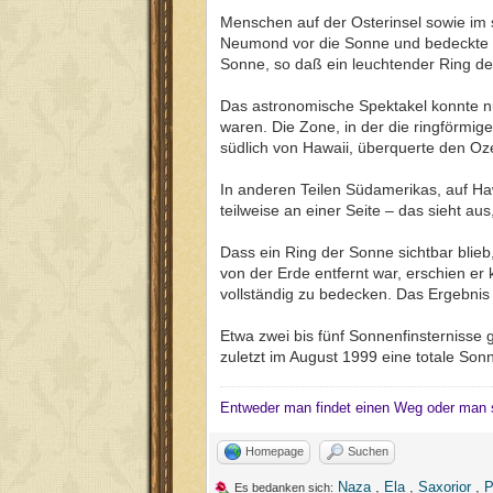
Menschen auf der Osterinsel sowie im s
Neumond vor die Sonne und bedeckte si
Sonne, so daß ein leuchtender Ring der
Das astronomische Spektakel konnte n
waren. Die Zone, in der die ringförmi
südlich von Hawaii, überquerte den Oze
In anderen Teilen Südamerikas, auf Haw
teilweise an einer Seite – das sieht aus
Dass ein Ring der Sonne sichtbar bli
von der Erde entfernt war, erschien e
vollständig zu bedecken. Das Ergebnis 
Etwa zwei bis fünf Sonnenfinsternisse g
zuletzt im August 1999 eine totale Son
Entweder man findet einen Weg oder man 
Homepage
Suchen
Naza
,
Ela
,
Saxorior
,
P
Es bedanken sich: