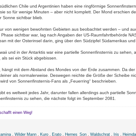
üdlichen Chile und Argentinien haben eine ringförmige Sonnenfinsterni
e so für wenige Minuten – aber nicht komplett. Der Mond erschien den
 Sonne sichtbar blieb.
ur von wenigen bewohnten Gebieten aus beobachtet werden – und auch
ge Phase sichtbar war, lag nach Angaben der US-Raumfahrtbehörde NASA
an mit der Osterinsel darin, ging über den Südzipfel Südamerikas und 
aii und in der Antarktis war eine partielle Sonnenfinsternis zu sehen
, als sei ein Stück abgebissen.
eb, hängt mit dem Abstand des Mondes von der Erde zusammen. Da der 
r kleiner als normalerweise. Deswegen reichte die Größe der Scheibe n
wird von Sonnenfinsternis-Fans als „Feuerring“ beschrieben.
ibt es weltweit jedes Jahr, darunter fallen allerdings auch partielle So
nenfinsternis zu sehen, die nächste folgt im September 2081.
schafft einen Weg!
amina
,
Wilder Mann
,
Kuro
,
Erato
,
Hernes_Son
,
Waldschrat
,
Iris
,
Heimdal