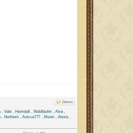
Zitieren
a
,
Vale
,
Heimdall
,
Waldläufer
,
Alva
,
a
,
Northern
,
Anicca777
,
Munin
,
Alexis
,