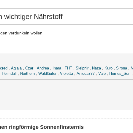
in wichtiger Nährstoff
gen verdunkeln wollen.
cred
,
Aglaia
,
Czar
,
Andrea
,
Inara
,
THT
,
Sleipnir
,
Naza
,
Kuro
,
Sirona
,
M
,
Heimdall
,
Northern
,
Waldläufer
,
Violetta
,
Anicca777
,
Vale
,
Hernes_Son
en ringförmige Sonnenfinsternis