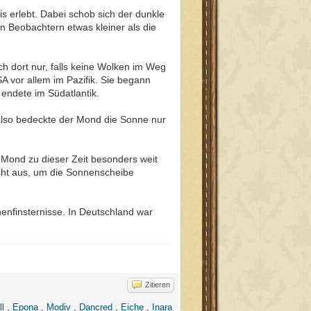
s erlebt. Dabei schob sich der dunkle
 Beobachtern etwas kleiner als die
 dort nur, falls keine Wolken im Weg
 vor allem im Pazifik. Sie begann
endete im Südatlantik.
, also bedeckte der Mond die Sonne nur
Mond zu dieser Zeit besonders weit
icht aus, um die Sonnenscheibe
nnenfinsternisse. In Deutschland war
Zitieren
l
,
Epona
,
Modiv
,
Dancred
,
Eiche
,
Inara