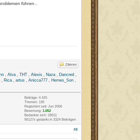
problemen führen...
Zitieren
nn
,
Alva
,
THT
,
Alexis
,
Naza
,
Dancred
,
,
Rica
,
artus
,
Anicca777
,
Hernes_Son
,
Beiträge: 4.425
Themen: 195
Registriert seit: Jun 2006
Bewertung:
1.052
Bedankte sich: 28011
90127x gedankt in 3324 Beiträgen
#3