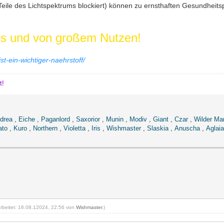
 Teile des Lichtspektrums blockiert) können zu ernsthaften Gesundheits
los und von großem Nutzen!
ist-ein-wichtiger-naehrstoff/
t!
drea
,
Eiche
,
Paganlord
,
Saxorior
,
Munin
,
Modiv
,
Giant
,
Czar
,
Wilder Ma
ato
,
Kuro
,
Northern
,
Violetta
,
Iris
,
Wishmaster
,
Slaskia
,
Anuscha
,
Aglaia
arbeitet: 16.08.12024, 22:56 von
Wishmaster
.)