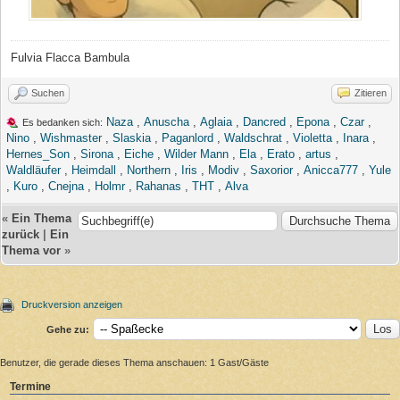
Fulvia Flacca Bambula
Suchen
Zitieren
Naza
,
Anuscha
,
Aglaia
,
Dancred
,
Epona
,
Czar
,
Es bedanken sich:
Nino
,
Wishmaster
,
Slaskia
,
Paganlord
,
Waldschrat
,
Violetta
,
Inara
,
Hernes_Son
,
Sirona
,
Eiche
,
Wilder Mann
,
Ela
,
Erato
,
artus
,
Waldläufer
,
Heimdall
,
Northern
,
Iris
,
Modiv
,
Saxorior
,
Anicca777
,
Yule
,
Kuro
,
Cnejna
,
Holmr
,
Rahanas
,
THT
,
Alva
«
Ein Thema
zurück
|
Ein
Thema vor
»
Druckversion anzeigen
Gehe zu:
Benutzer, die gerade dieses Thema anschauen: 1 Gast/Gäste
Termine