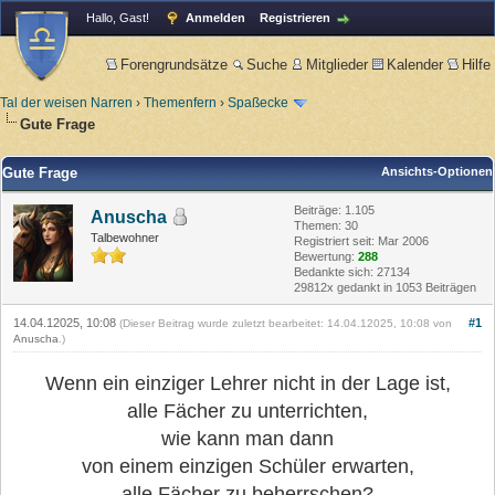
Hallo, Gast!
Anmelden
Registrieren
Forengrundsätze
Suche
Mitglieder
Kalender
Hilfe
Tal der weisen Narren
›
Themenfern
›
Spaßecke
Gute Frage
Gute Frage
Ansichts-Optionen
Beiträge: 1.105
Anuscha
Themen: 30
Talbewohner
Registriert seit: Mar 2006
Bewertung:
288
Bedankte sich: 27134
29812x gedankt in 1053 Beiträgen
14.04.12025, 10:08
#1
(Dieser Beitrag wurde zuletzt bearbeitet: 14.04.12025, 10:08 von
Anuscha
.)
Wenn ein einziger Lehrer nicht in der Lage ist,
alle Fächer zu unterrichten,
wie kann man dann
von einem einzigen Schüler erwarten,
alle Fächer zu beherrschen?