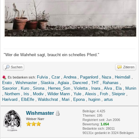
"Wer die Wahrheit sagt, braucht ein schnelles Pferd."
Suchen
Zitieren
Fulvia
,
Czar
,
Andrea
,
Paganlord
,
Naza
,
Heimdall
,
Es bedanken sich:
Erato
,
Wishmaster
,
Slaskia
,
Aglaia
,
Dancred
,
THT
,
Rahanas
,
Saxorior
,
Kuro
,
Sirona
,
Hernes_Son
,
Violetta
,
Inara
,
Alva
,
Ela
,
Munin
,
Northern
,
Iris
,
Modiv
,
Wilder Mann
,
Yule
,
Alexis
,
Froh
,
Sleipnir
,
Hælvard
,
ElbElfe
,
Waldschrat
,
Mari
,
Epona
,
huginn
,
artus
Beiträge: 4.425
Wishmaster
Themen: 195
Weiser Narr
Registriert seit: Jun 2006
Bewertung:
1.054
Bedankte sich: 28011
90131x gedankt in 3324 Beiträgen