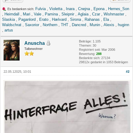
Fulvia
,
Violetta
,
Inara
,
Cnejna
,
Epona
,
Hernes_Son
Es bedanken sich:
,
Heimdall
,
Mari
,
Vale
,
Pamina
,
Sleipnir
,
Aglaia
,
Czar
,
Wishmaster
,
Slaskia
,
Paganlord
,
Erato
,
Hælvard
,
Sirona
,
Rahanas
,
Ela
,
Waldschrat
,
Saxorior
,
Northern
,
THT
,
Dancred
,
Munin
,
Alexis
,
huginn
,
artus
Beiträge: 1.105
Anuscha
Themen: 30
Talbewohner
Registriert seit: Mar 2006
Bewertung:
288
Bedankte sich: 27134
29812x gedankt in 1053 Beiträgen
22.05.12025, 10:01
#2