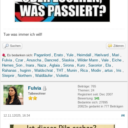
Tue was immer ich will!
Suchen
Zitieren
Paganlord
,
Erato
,
Yule
,
Heimdall
,
Hælvard
,
Mari
,
Es bedanken sich:
Fulvia
,
Czar
,
Anuscha
,
Dancred
,
Slaskia
,
Wilder Mann
,
Vale
,
Eiche
,
Hernes_Son
,
Inara
,
Naza
,
Aglaia
,
Sirona
,
Kuro
,
Saxorior
,
Ela
,
Rahanas
,
huginn
,
Waldschrat
,
THT
,
Munin
,
Rica
,
Modiv
,
artus
,
Iris
,
Sleipnir
,
Northern
,
Waldläufer
,
Violetta
Beiträge: 765
Fulvia
Themen: 24
Talbewohner
Registriert seit: Dec 2007
Bewertung:
141
Bedankte sich: 27895
20823x gedankt in 777 Beiträgen
12.11.12025, 16:34
#4