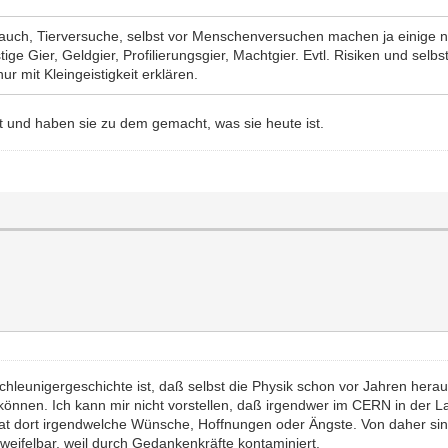
auch, Tierversuche, selbst vor Menschenversuchen machen ja einige ni
stige Gier, Geldgier, Profilierungsgier, Machtgier. Evtl. Risiken und se
ur mit Kleingeistigkeit erklären.
t und haben sie zu dem gemacht, was sie heute ist.
chleunigergeschichte ist, daß selbst die Physik schon vor Jahren her
önnen. Ich kann mir nicht vorstellen, daß irgendwer im CERN in der L
 hat dort irgendwelche Wünsche, Hoffnungen oder Ängste. Von daher sin
eifelbar, weil durch Gedankenkräfte kontaminiert.