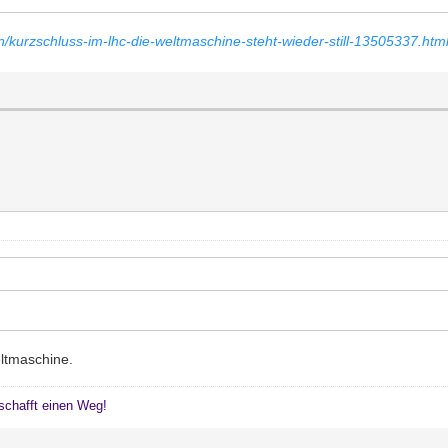
en/kurzschluss-im-lhc-die-weltmaschine-steht-wieder-still-13505337.htm
ltmaschine.
schafft einen Weg!