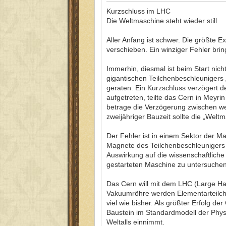
Kurzschluss im LHC
Die Weltmaschine steht wieder still
Aller Anfang ist schwer. Die größte 
verschieben. Ein winziger Fehler bri
Immerhin, diesmal ist beim Start nich
gigantischen Teilchenbeschleunigers
geraten. Ein Kurzschluss verzögert d
aufgetreten, teilte das Cern in Meyr
betrage die Verzögerung zwischen w
zweijähriger Bauzeit sollte die „Wel
Der Fehler ist in einem Sektor der Ma
Magnete des Teilchenbeschleunigers s
Auswirkung auf die wissenschaftliche
gestarteten Maschine zu untersuchen,
Das Cern will mit dem LHC (Large Had
Vakuumröhre werden Elementarteilchen
viel wie bisher. Als größter Erfolg d
Baustein im Standardmodell der Physik
Weltalls einnimmt.