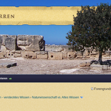
rieren
Forengrund
 - verstecktes Wissen
›
Naturwissenschaft vs. Altes Wissen