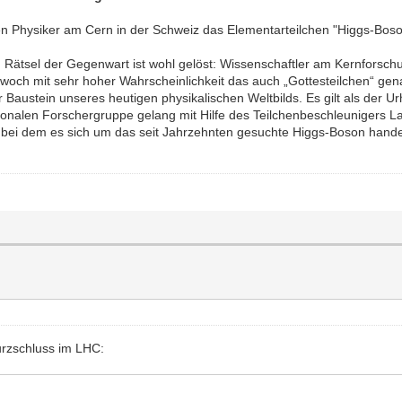
en Physiker am Cern in der Schweiz das Elementarteilchen "Higgs-Bos
n Rätsel der Gegenwart ist wohl gelöst: Wissenschaftler am Kernfors
och mit sehr hoher Wahrscheinlichkeit das auch „Gottesteilchen“ ge
r Baustein unseres heutigen physikalischen Weltbilds. Es gilt als der 
nationalen Forschergruppe gelang mit Hilfe des Teilchenbeschleunigers
, bei dem es sich um das seit Jahrzehnten gesuchte Higgs-Boson handel
urzschluss im LHC: