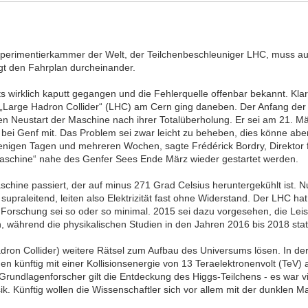
Experimentierkammer der Welt, der Teilchenbeschleuniger LHC, muss au
ngt den Fahrplan durcheinander.
ts wirklich kaputt gegangen und die Fehlerquelle offenbar bekannt. Klar
 „Large Hadron Collider“ (LHC) am Cern ging daneben. Der Anfang der 
en Neustart der Maschine nach ihrer Totalüberholung. Er sei am 21. M
in bei Genf mit. Das Problem sei zwar leicht zu beheben, dies könne ab
enigen Tagen und mehreren Wochen, sagte Frédérick Bordry, Direktor 
tmaschine“ nahe des Genfer Sees Ende März wieder gestartet werden.
schine passiert, der auf minus 271 Grad Celsius heruntergekühlt ist. N
upraleitend, leiten also Elektrizität fast ohne Widerstand. Der LHC ha
 Forschung sei so oder so minimal. 2015 sei dazu vorgesehen, die Lei
 während die physikalischen Studien in den Jahren 2016 bis 2018 statt
ron Collider) weitere Rätsel zum Aufbau des Universums lösen. In der
 künftig mit einer Kollisionsenergie von 13 Teraelektronenvolt (TeV) a
er Grundlagenforscher gilt die Entdeckung des Higgs-Teilchens - es war v
. Künftig wollen die Wissenschaftler sich vor allem mit der dunklen Ma