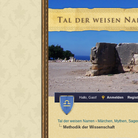
Hallo, Gast!
Anmelden
Regist
Tal der weisen Narren
›
Märchen, Mythen, Sagen
Methodik der Wissenschaft