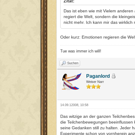
Zitat:
Das ist eben wie mit Vielem anderen 
regiert die Welt, sondern die kleingei
nicht mehr. Ich kann mir das wirklich n
Oder kurz: Emotionen regieren die Wel
Tue was immer ich will!
Suchen
Paganlord
Weiser Narr
14.09.12008, 10:58
Das witzige an der ganzen Teilchenbes
die Teilchenbewegungen beeinflussen k
seine Gedanken still zu halten. Jeder
Experimente schon von vornherein anzw