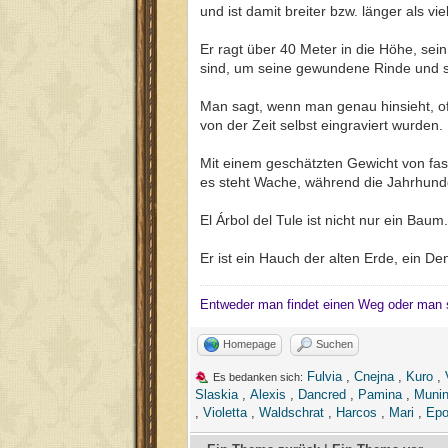
und ist damit breiter bzw. länger als vi
Er ragt über 40 Meter in die Höhe, sei
sind, um seine gewundene Rinde und s
Man sagt, wenn man genau hinsieht, of
von der Zeit selbst eingraviert wurden.
Mit einem geschätzten Gewicht von fa
es steht Wache, während die Jahrhunde
El Árbol del Tule ist nicht nur ein Baum.
Er ist ein Hauch der alten Erde, ein De
Entweder man findet einen Weg oder man 
Homepage
Suchen
Fulvia
,
Cnejna
,
Kuro
,
Es bedanken sich:
Slaskia
,
Alexis
,
Dancred
,
Pamina
,
Muni
,
Violetta
,
Waldschrat
,
Harcos
,
Mari
,
Ep