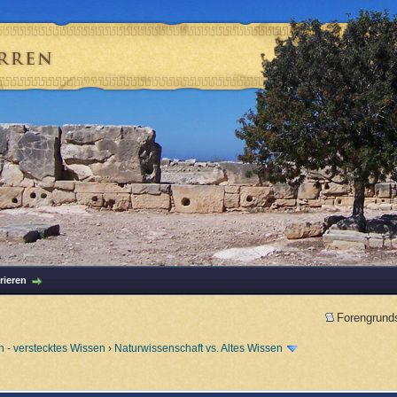
rieren
Forengrund
 - verstecktes Wissen
›
Naturwissenschaft vs. Altes Wissen