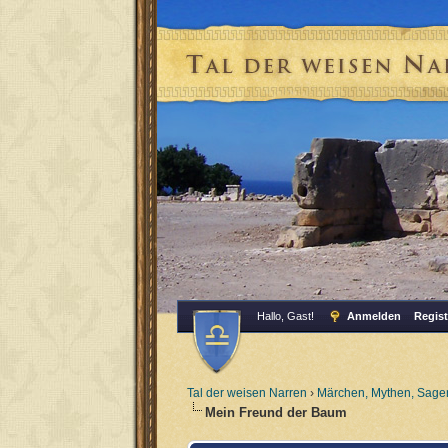
Hallo, Gast!
Anmelden
Regist
Tal der weisen Narren
›
Märchen, Mythen, Sagen
Mein Freund der Baum