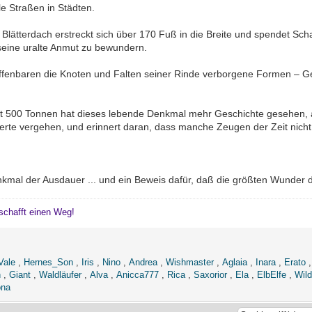
ele Straßen in Städten.
n Blätterdach erstreckt sich über 170 Fuß in die Breite und spendet S
eine uralte Anmut zu bewundern.
fenbaren die Knoten und Falten seiner Rinde verborgene Formen – Ges
st 500 Tonnen hat dieses lebende Denkmal mehr Geschichte gesehen, a
rte vergehen, und erinnert daran, dass manche Zeugen der Zeit nicht 
nkmal der Ausdauer ... und ein Beweis dafür, daß die größten Wunder de
schafft einen Weg!
Vale
,
Hernes_Son
,
Iris
,
Nino
,
Andrea
,
Wishmaster
,
Aglaia
,
Inara
,
Erato
n
,
Giant
,
Waldläufer
,
Alva
,
Anicca777
,
Rica
,
Saxorior
,
Ela
,
ElbElfe
,
Wil
ona