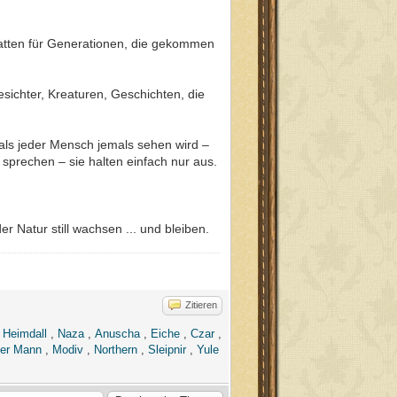
chatten für Generationen, die gekommen
ichter, Kreaturen, Geschichten, die
ls jeder Mensch jemals sehen wird –
sprechen – sie halten einfach nur aus.
r Natur still wachsen ... und bleiben.
Zitieren
,
Heimdall
,
Naza
,
Anuscha
,
Eiche
,
Czar
,
der Mann
,
Modiv
,
Northern
,
Sleipnir
,
Yule