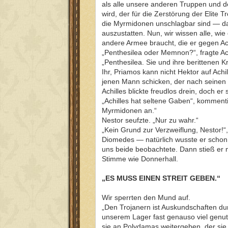
als alle unsere anderen Truppen und d
wird, der für die Zerstörung der Elite 
die Myrmidonen unschlagbar sind — da
auszustatten. Nun, wir wissen alle, wi
andere Armee braucht, die er gegen Ac
„Penthesilea oder Memnon?“, fragte Ac
„Penthesilea. Sie und ihre berittenen 
Ihr, Priamos kann nicht Hektor auf Achi
jenen Mann schicken, der nach seinen 
Achilles blickte freudlos drein, doch er
„Achilles hat seltene Gaben“, kommenti
Myrmidonen an.“
Nestor seufzte. „Nur zu wahr.“
„Kein Grund zur Verzweiflung, Nestor!“
Diomedes — natürlich wusste er schon
uns beide beobachtete. Dann stieß er 
Stimme wie Donnerhall.
„ES MUSS EINEN STREIT GEBEN.“
Wir sperrten den Mund auf.
„Den Trojanern ist Auskundschaften dur
unserem Lager fast genauso viel genutz
sie an Polydamas weitergeben, der sie 