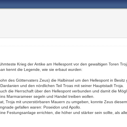
rühmteste Krieg der Antike am Hellespont vor den gewaltigen Toren Tro
an kennt die Legende, wie sie erbaut wurden:
hn des Göttervaters Zeus) die Halbinsel um den Hellespont in Besitz
r Dardanien und den nördlichen Teil Troas mit seiner Hauptstadt Troja.
g auch die Herrschaft über den Hellespont verbunden und damit die Mögl
 ins Marmarameer segeln und Handel treiben wollen.
r bat, Troja mit unzerstörbaren Mauern zu umgeben, konnte Zeus die
 Ungnade gefallen waren: Poseidon und Apollo.
ine Festungsanlage errichten, die höher und stärker sein sollte, als a