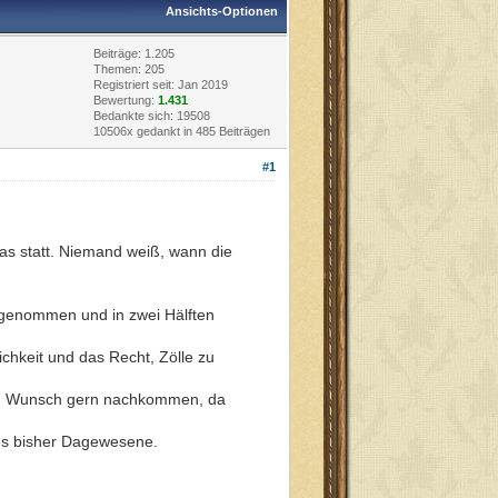
Ansichts-Optionen
Beiträge: 1.205
Themen: 205
Registriert seit: Jan 2019
Bewertung:
1.431
Bedankte sich: 19508
10506x gedankt in 485 Beiträgen
#1
jas statt. Niemand weiß, wann die
 genommen und in zwei Hälften
ichkeit und das Recht, Zölle zu
sem Wunsch gern nachkommen, da
lles bisher Dagewesene.