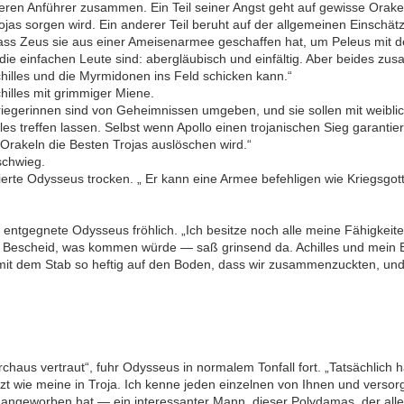
eren Anführer zusammen. Ein Teil seiner Angst geht auf gewisse Orakel
Trojas sorgen wird. Ein anderer Teil beruht auf der allgemeinen Einschä
ss Zeus sie aus einer Ameisenarmee geschaffen hat, um Peleus mit d
e die einfachen Leute sind: abergläubisch und einfältig. Aber beides 
hilles und die Myrmidonen ins Feld schicken kann.“
hilles mit grimmiger Miene.
Kriegerinnen sind von Geheimnissen umgeben, und sie sollen mit weibl
lles treffen lassen. Selbst wenn Apollo einen trojanischen Sieg garanti
Orakeln die Besten Trojas auslöschen wird.“
 schwieg.
erte Odysseus trocken. „ Er kann eine Armee befehligen wie Kriegsgott 
, entgegnete Odysseus fröhlich. „Ich besitze noch alle meine Fähigkeite
 Bescheid, was kommen würde — saß grinsend da. Achilles und mein B
mit dem Stab so heftig auf den Boden, dass wir zusammenzuckten, und 
chaus vertraut“, fuhr Odysseus in normalem Tonfall fort. „Tatsächlich 
t wie meine in Troja. Ich kenne jeden einzelnen von Ihnen und versorge
angeworben hat — ein interessanter Mann, dieser Polydamas, der allerd