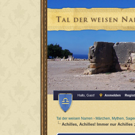
Hallo, Gast!
Anmelden
Regist
Tal der weisen Narren
›
Märchen, Mythen, Sagen
Achilles, Achilles! Immer nur Achilles ;