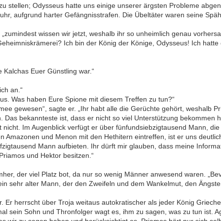
zu stellen; Odysseus hatte uns einige unserer ärgsten Probleme abge
erfuhr, aufgrund harter Gefängnisstrafen. Die Übeltäter waren seine Sp
 „zumindest wissen wir jetzt, weshalb ihr so unheimlich genau vorhers
heimniskrämerei? Ich bin der König der Könige, Odysseus! Ich hatte 
e Kalchas Euer Günstling war.“
ich an.“
ysseus. Was haben Eure Spione mit diesem Treffen zu tun?“
Armee gewesen“, sagte er. „Ihr habt alle die Gerüchte gehört, weshalb 
Das bekannteste ist, dass er nicht so viel Unterstützung bekommen h
t nicht. Im Augenblick verfügt er über fünfundsiebzigtausend Mann, 
n Amazonen und Menon mit den Hethitern eintreffen, ist er uns deutli
fünfzigtausend Mann aufbieten. Ihr dürft mir glauben, dass meine Inform
 Priamos und Hektor besitzen.“
er, der viel Platz bot, da nur so wenig Männer anwesend waren. „Bevo
ein sehr alter Mann, der den Zweifeln und dem Wankelmut, den Ängsten
r. Er herrscht über Troja weitaus autokratischer als jeder König Griech
inmal sein Sohn und Thronfolger wagt es, ihm zu sagen, was zu tun ist
wir zu sagen haben und berücksichtigt es. Priamos hört nur sich selb