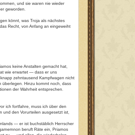
nommen, und sie waren nie wieder
äher geworden.
agen könnt, was Troja als nächstes
das Recht, von Anfang an eingeweiht
Priamos keine Anstalten gemacht hat,
at wie erwartet — dass er uns
die knapp zehntausend Kampfwagen nicht
ch überlegen. Hinzu kommt noch, dass
ationen der Wahrheit entsprechen.
r ich fortfahre, muss ich über den
 und den Vorurteilen ausgesetzt ist,
enlands — er ist buchstäblich Herrscher
. Agamemnon beruft Räte ein, Priamos
st zu — und allen, die wiederholen,