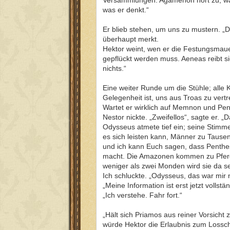
was er denkt.“
Er blieb stehen, um uns zu mustern. „
überhaupt merkt.
Hektor weint, wen er die Festungsmauer
gepflückt werden muss. Aeneas reibt sic
nichts.“
Eine weiter Runde um die Stühle; alle K
Gelegenheit ist, uns aus Troas zu vert
Wartet er wirklich auf Memnon und Pen
Nestor nickte. „Zweifellos“, sagte er. „D
Odysseus atmete tief ein; seine Stimme
es sich leisten kann, Männer zu Tause
und ich kann Euch sagen, dass Penthe
macht. Die Amazonen kommen zu Pferde,
weniger als zwei Monden wird sie da s
Ich schluckte. „Odysseus, das war mir n
„Meine Information ist erst jetzt vollstän
„Ich verstehe. Fahr fort.“
„Hält sich Priamos aus reiner Vorsicht 
würde Hektor die Erlaubnis zum Lossch