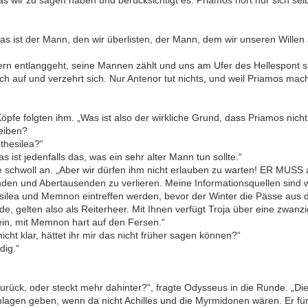
Das ist der Mann, den wir überlisten, der Mann, dem wir unseren Wille
n entlanggeht, seine Mannen zählt und uns am Ufer des Hellespont sieh
h auf und verzehrt sich. Nur Antenor tut nichts, und weil Priamos mach
öpfe folgten ihm. „Was ist also der wirkliche Grund, dass Priamos nicht 
reiben?
thesilea?“
as ist jedenfalls das, was ein sehr alter Mann tun sollte.“
 schwoll an. „Aber wir dürfen ihm nicht erlauben zu warten! ER MUSS 
nden und Abertausenden zu verlieren. Meine Informationsquellen sind w
silea und Memnon eintreffen werden, bevor der Winter die Pässe aus
 gelten also als Reiterheer. Mit Ihnen verfügt Troja über eine zwanz
ein, mit Memnon hart auf den Fersen.“
icht klar, hättet ihr mir das nicht früher sagen können?“
dig.“
zurück, oder steckt mehr dahinter?“, fragte Odysseus in die Runde. „Die 
lagen geben, wenn da nicht Achilles und die Myrmidonen wären. Er fü