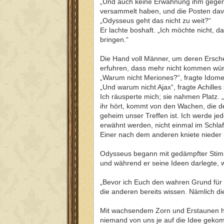
„Und auch keine Erwähnung ihm gegenü
versammelt haben, und die Posten davo
„Odysseus geht das nicht zu weit?“
Er lachte boshaft. „Ich möchte nicht, 
bringen.“
Die Hand voll Männer, um deren Ersche
erfuhren, dass mehr nicht kommen wü
„Warum nicht Meriones?“, fragte Idom
„Und warum nicht Ajax“, fragte Achilles 
Ich räusperte mich; sie nahmen Platz.
ihr hört, kommt von den Wachen, die d
geheim unser Treffen ist. Ich werde j
erwähnt werden, nicht einmal im Schlaf
Einer nach dem anderen kniete nieder
Odysseus begann mit gedämpfter Stimme
und während er seine Ideen darlegte, 
„Bevor ich Euch den wahren Grund für 
die anderen bereits wissen. Nämlich di
Mit wachsendem Zorn und Erstaunen hö
niemand von uns je auf die Idee gekomm