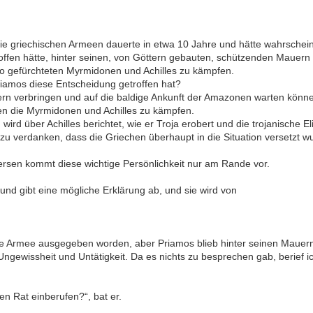
die griechischen Armeen dauerte in etwa 10 Jahre und hätte wahrschein
troffen hätte, hinter seinen, von Göttern gebauten, schützenden Maue
o gefürchteten Myrmidonen und Achilles zu kämpfen.
iamos diese Entscheidung getroffen hat?
ern verbringen und auf die baldige Ankunft der Amazonen warten könn
n die Myrmidonen und Achilles zu kämpfen.
wird über Achilles berichtet, wie er Troja erobert und die trojanische Eli
zu verdanken, dass die Griechen überhaupt in die Situation versetzt w
ersen kommt diese wichtige Persönlichkeit nur am Rande vor.
nd gibt eine mögliche Erklärung ab, und sie wird von
ie Armee ausgegeben worden, aber Priamos blieb hinter seinen Mauern
 Ungewissheit und Untätigkeit. Da es nichts zu besprechen gab, berief 
den Rat einberufen?“, bat er.