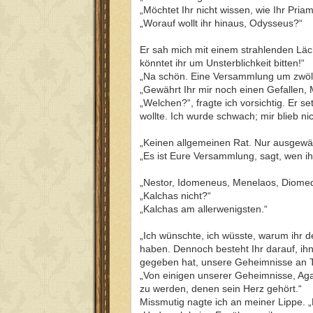
„Möchtet Ihr nicht wissen, wie Ihr Pri
„Worauf wollt ihr hinaus, Odysseus?“
Er sah mich mit einem strahlenden Läc
könntet ihr um Unsterblichkeit bitten!“
„Na schön. Eine Versammlung um zwölf
„Gewährt Ihr mir noch einen Gefallen, 
„Welchen?“, fragte ich vorsichtig. Er 
wollte. Ich wurde schwach; mir blieb n
„Keinen allgemeinen Rat. Nur ausgewä
„Es ist Eure Versammlung, sagt, wen ih
„Nestor, Idomeneus, Menelaos, Diomede
„Kalchas nicht?“
„Kalchas am allerwenigsten.“
„Ich wünschte, ich wüsste, warum ihr
haben. Dennoch besteht Ihr darauf, ih
gegeben hat, unsere Geheimnisse an Tro
„Von einigen unserer Geheimnisse, Agam
zu werden, denen sein Herz gehört.“
Missmutig nagte ich an meiner Lippe. „