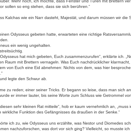
ber. Mehr noch, ich möchte, dass Fenster und Türen mit Brettern ve
r sollen so eng stehen, dass sie sich berühren.“
dass Kalchas wie ein Narr dasteht, Majestät, und darum müssen wir di
inen Odysseus gebeten hatte, erwarteten eine richtige Ratsversammlun
rden.
eneus ein wenig ungehalten.
streitsüchtig.
 „Odysseus hat mich gebeten, Euch zusammenzurufen“, erklärte ich. „Nu
en Raum mit Brettern vernageln. Was Euch nachdrücklicher klarmacht, 
edem von Euch eine Eid abnehmen: Nichts von dem, was hier besproche
.“
 und legte den Schwur ab.
 zu reden; einer seiner Tricks. Er begann so leise, dass man sich an
wurde er immer lauter, bis seine Worte zum Schluss wie Getrommel von
diesen sehr kleinen Rat mitteile“, hob er kaum vernehmlich an, „muss
e wirkliche Funktion des Gefängnisses da draußen in der Senke.“
rte ich zu, wie Odysseus uns erzählte, was Nestor und Diomedes sch
en nachzuforschen, was dort vor sich ging? Vielleicht, so musste ich 