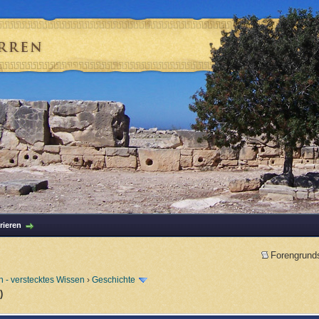
rieren
Forengrund
 - verstecktes Wissen
›
Geschichte
)