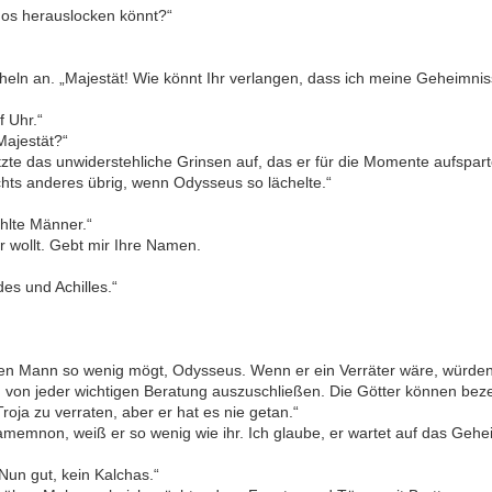
amos herauslocken könnt?“
heln an. „Majestät! Wie könnt Ihr verlangen, dass ich meine Geheimni
 Uhr.“
Majestät?“
setzte das unwiderstehliche Grinsen auf, das er für die Momente aufspa
ichts anderes übrig, wenn Odysseus so lächelte.“
hlte Männer.“
r wollt. Gebt mir Ihre Namen.
s und Achilles.“
 den Mann so wenig mögt, Odysseus. Wenn er ein Verräter wäre, würde
n von jeder wichtigen Beratung auszuschließen. Die Götter können bez
ja zu verraten, aber er hat es nie getan.“
emnon, weiß er so wenig wie ihr. Ich glaube, er wartet auf das Geheim
Nun gut, kein Kalchas.“