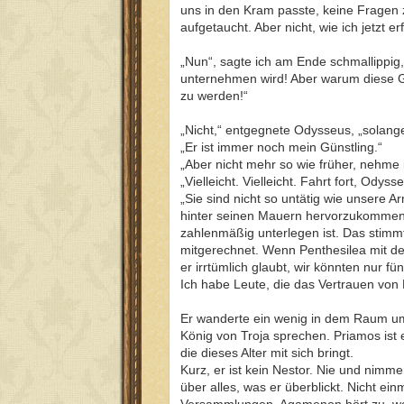
uns in den Kram passte, keine Fragen 
aufgetaucht. Aber nicht, wie ich jetzt 
„Nun“, sagte ich am Ende schmallippig,
unternehmen wird! Aber warum diese Ge
zu werden!“
„Nicht,“ entgegnete Odysseus, „solang
„Er ist immer noch mein Günstling.“
„Aber nicht mehr so wie früher, nehme 
„Vielleicht. Vielleicht. Fahrt fort, Od
„Sie sind nicht so untätig wie unsere 
hinter seinen Mauern hervorzukommen. 
zahlenmäßig unterlegen ist. Das stimm
mitgerechnet. Wenn Penthesilea mit de
er irrtümlich glaubt, wir könnten nur 
Ich habe Leute, die das Vertrauen von
Er wanderte ein wenig in dem Raum umh
König von Troja sprechen. Priamos ist 
die dieses Alter mit sich bringt.
Kurz, er ist kein Nestor. Nie und nimme
über alles, was er überblickt. Nicht e
Versammlungen. Agamenon hört zu, was 