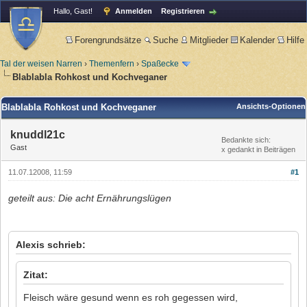
Hallo, Gast!
Anmelden
Registrieren
Forengrundsätze
Suche
Mitglieder
Kalender
Hilfe
Tal der weisen Narren
›
Themenfern
›
Spaßecke
Blablabla Rohkost und Kochveganer
Blablabla Rohkost und Kochveganer
Ansichts-Optionen
knuddl21c
Bedankte sich:
Gast
x gedankt in Beiträgen
11.07.12008, 11:59
#1
geteilt aus: Die acht Ernährungslügen
Alexis schrieb:
Zitat:
Fleisch wäre gesund wenn es roh gegessen wird,