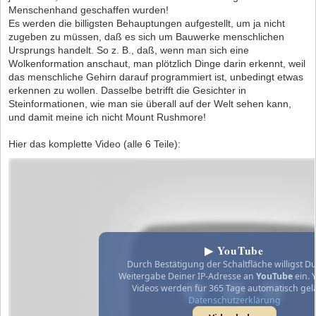
Menschenhand geschaffen wurden!
Es werden die billigsten Behauptungen aufgestellt, um ja nicht
zugeben zu müssen, daß es sich um Bauwerke menschlichen
Ursprungs handelt. So z. B., daß, wenn man sich eine
Wolkenformation anschaut, man plötzlich Dinge darin erkennt, weil
das menschliche Gehirn darauf programmiert ist, unbedingt etwas
erkennen zu wollen. Dasselbe betrifft die Gesichter in
Steinformationen, wie man sie überall auf der Welt sehen kann,
und damit meine ich nicht Mount Rushmore!
Hier das komplette Video (alle 6 Teile):
▶ YouTube
Durch Bestätigung der Schaltfläche willigst Du
Weitergabe Deiner IP-Adresse an
YouTube
ein. 
Videos werden für 365 Tage automatisch gel
Datenschutzerklärung