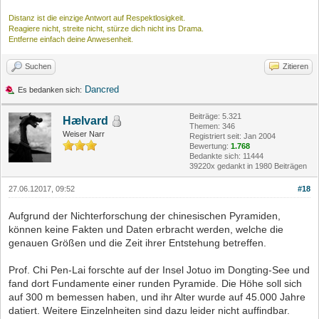
Distanz ist die einzige Antwort auf Respektlosigkeit.
Reagiere nicht, streite nicht, stürze dich nicht ins Drama.
Entferne einfach deine Anwesenheit.
Suchen
Zitieren
Dancred
Es bedanken sich:
Beiträge: 5.321
Hælvard
Themen: 346
Weiser Narr
Registriert seit: Jan 2004
Bewertung:
1.768
Bedankte sich: 11444
39220x gedankt in 1980 Beiträgen
27.06.12017, 09:52
#18
Aufgrund der Nichterforschung der chinesischen Pyramiden,
können keine Fakten und Daten erbracht werden, welche die
genauen Größen und die Zeit ihrer Entstehung betreffen.
Prof. Chi Pen-Lai forschte auf der Insel Jotuo im Dongting-See und
fand dort Fundamente einer runden Pyramide. Die Höhe soll sich
auf 300 m bemessen haben, und ihr Alter wurde auf 45.000 Jahre
datiert. Weitere Einzelnheiten sind dazu leider nicht auffindbar.