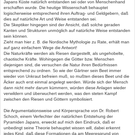
Japans Küste natürlich entstanden sei oder von Menschenhand
erschaffen wurde. Die heutige Wissenschaft behauptet
logischerweise entsprechend ihren Auftrag- und Geldgebern, daß
dies auf natürliche Art und Weise entstanden sei.
Die Skeptiker hingegen sind der Ansicht, daß solche geraden
Kanten und Strukturen unmöglich auf natürliche Weise entstanden
sein können.
Zieht man hier z. B. die Nordische Mythologie zu Rate, erhält man
auf ganz einfachem Wege die Antwort!
Die Naturkräfte werden als Riesen dargestellt, als ungehobelte,
chaotische Kräfte. Wohingegen die Götter bzw. Menschen
diejenigen sind, die versuchen die Natur ihren Bedürfnissen
entsprechend zu ordnen. So wie der Gärtner sein Beet immer
wieder von Unkraut befreien muß, so mußten dieses Beet und die
Äcker auch erst einmal angelegt werden. Würde sich der Mensch
dann nicht mehr darum kümmern, würden diese Anlagen wieder
verwildern und überwuchert werden, was den steten Kampf
zwischen den Riesen und Göttern symbolisiert.
Die Argumentationsweise und Körpersprache von Dr. Robert
Schoch, einem Verfechter der natürlichen Entstehung der
Pyramiden Japans, erweckt auf mich den Eindruck, daß er
unbedingt seine Theorie behauptet wissen will, dabei erkennt
jedes Kind, daß diese Formationen da am Meeresgrund von