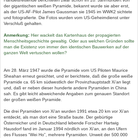
der gigantischen weißen Pyramide, bekannt wurde sie aber erst,
als der US-AF-Pilot James Gaussman sie 1945 im WWK2 sichtete
und fotografierte. Die Fotos wurden vom US-Geheimdienst unter
Verschluß gehalten.
Anmerkung:
Hier wackelt das Kartenhaus der propagierten
Menschheitsgeschichte gewaltig. Oder aus welchen Gründen sollte
man die Existenz von immer den identischen Bauwerken auf der
ganzen Welt vertuschen wollen?
Am 28. März 1947 wurde die Pyramide vom US Piloten Maurice
Sheahan erneut gesichtet, und er berichtete, daß die große weiße
Pyramide ca. 65 km südwestlich der Provinzhauptstadt Xi’an liegt
und, daß er neben dieser hunderte andere Pyramiden in China
sah. Es gibt leicht abweichende Angaben zum genauen Standort
der großen weißen Pyramide.
Die drei Pyramiden von Xi'an wurden 1991 etwa 20 km vor Xi’an
entdeckt, als man dort eine Straße baute. Der gebürtige
Österreicher und in Deutschland lebende Forscher Hartwig
Hausdorf fand im Januar 1994 nördlich von Xi’an, an den Ufern
des Flusses “Wei Ho”, mehrere Pyramiden. Unweit der 500.000