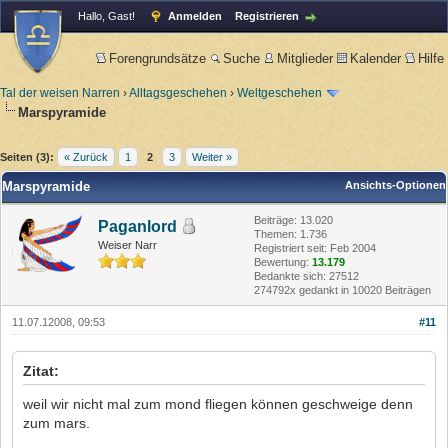
Hallo, Gast!
Anmelden
Registrieren
Forengrundsätze
Suche
Mitglieder
Kalender
Hilfe
Tal der weisen Narren
›
Alltagsgeschehen
›
Weltgeschehen
Marspyramide
Seiten (3):
« Zurück
1
2
3
Weiter »
Marspyramide
Ansichts-Optionen
Beiträge: 13.020
Paganlord
Themen: 1.736
Weiser Narr
Registriert seit: Feb 2004
Bewertung:
13.179
Bedankte sich: 27512
274792x gedankt in 10020 Beiträgen
11.07.12008, 09:53
#11
Zitat:
weil wir nicht mal zum mond fliegen können geschweige denn
zum mars.