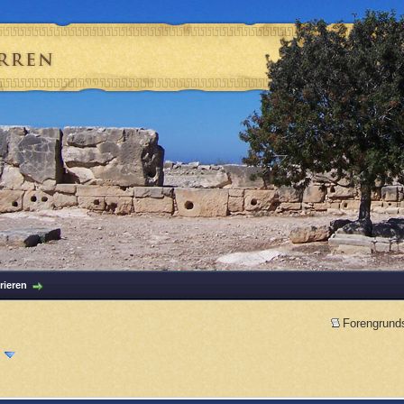
rieren
Forengrund