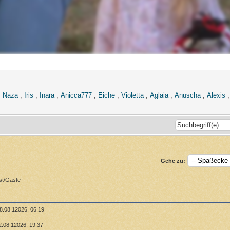
,
Naza
,
Iris
,
Inara
,
Anicca777
,
Eiche
,
Violetta
,
Aglaia
,
Anuscha
,
Alexis
Gehe zu:
st/Gäste
8.08.12026, 06:19
2.08.12026, 19:37