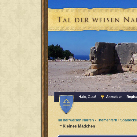
Hallo, Gast!
Anmelden
Regist
Tal der weisen Narren
›
Themenfern
›
Spaßecke
Kleines Mädchen