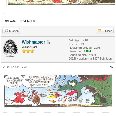
Tue was immer ich will!
Suchen
Zitieren
Beiträge: 4.428
Wishmaster
Themen: 195
Weiser Narr
Registriert seit: Jun 2006
Bewertung:
1.054
Bedankte sich: 28021
90168x gedankt in 3327 Beiträgen
26.03.12009, 17:34
#5