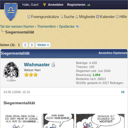
Hallo, Gast!
Anmelden
Registrieren
Forengrundsätze
Suche
Mitglieder
Kalender
Hilfe
Tal der weisen Narren
›
Themenfern
›
Spaßecke
Siegermentalität
Seiten (3):
1
2
3
Weiter »
Siegermentalität
Ansichts-Optionen
Beiträge: 4.428
Wishmaster
Themen: 195
Weiser Narr
Registriert seit: Jun 2006
Bewertung:
1.054
Bedankte sich: 28021
90168x gedankt in 3327 Beiträgen
24.05.12008, 15:15
#1
Siegermentalität