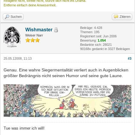
Reagiere nicht, streite nicht, stürze dich nicht ins Drama.
Entferne einfach deine Anwesenheit.
Suchen
Zitieren
Beiträge: 4.428
Wishmaster
Themen: 195
Weiser Narr
Registriert seit: Jun 2006
Bewertung:
1.054
Bedankte sich: 28021
90168x gedankt in 3327 Beiträgen
25.05.12008, 11:13
#3
Genau. Eine wahre Siegermentalität verliert auch in Augenblicken
größter Bedrängnis nicht seinen Humor und seine gute Laune.
Tue was immer ich will!