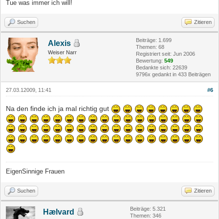
Tue was immer ich will!
Suchen
Zitieren
Beiträge: 1.699
Alexis
Themen: 68
Weiser Narr
Registriert seit: Jun 2006
Bewertung:
549
Bedankte sich: 22639
9796x gedankt in 433 Beiträgen
27.03.12009, 11:41
#6
Na den finde ich ja mal richtig gut
EigenSinnige Frauen
Suchen
Zitieren
Beiträge: 5.321
Hælvard
Themen: 346