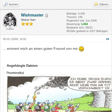
Suchen
Zitieren
Beiträge: 4.428
Wishmaster
Themen: 195
Weiser Narr
Registriert seit: Jun 2006
Bewertung:
1.054
Bedankte sich: 28021
90168x gedankt in 3327 Beiträgen
05.02.12009, 10:02
#4
... erinnert mich an einen guten Freund von mir
Angehängte Dateien
Thumbnail(s)