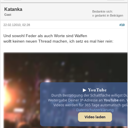
Katanka
Bedankte sich:
Gast
x gedankt in Beiträgen
22.02.12010, 02:28
#10
Und sowohl Feder als auch Worte sind Waffen
wollt keinen neuen Thread machen, ich setz es mal hier rein:
▶ YouTube
Durch Bestätigung der Schaltfläche willigst Du
Weitergabe Deiner IP-Adresse an
YouTube
ein. 
Videos werden für 365 Tage automatisch gel
Datenschutzerklärung
Video laden