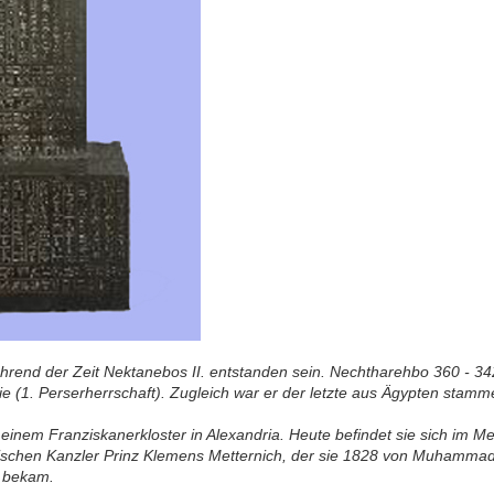
hrend der Zeit Nektanebos II. entstanden sein. Nechtharehbo 360 - 342 v
ie (1. Perserherrschaft). Zugleich war er der letzte aus Ägypten stam
einem Franziskanerkloster in Alexandria. Heute befindet sie sich im M
hischen Kanzler Prinz Klemens Metternich, der sie 1828 von Muhammad
 bekam.