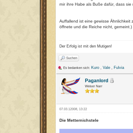
mir ihre Habe als Buße dafür, dass sie m
Auffallend ist eine gewisse Ähnlichkei
öffnete und die Reiche nicht, gemeint.)
Der Erfolg ist mit den Mutigen!
Suchen
Kuro
,
Vale
,
Fulvia
Es bedanken sich:
Paganlord
Weiser Narr
07.03.12008, 13:22
Die Metternichstele