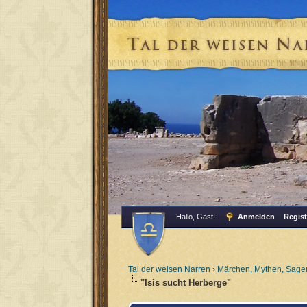
Hallo, Gast!
Anmelden
Regist
Tal der weisen Narren
›
Märchen, Mythen, Sagen
"Isis sucht Herberge"