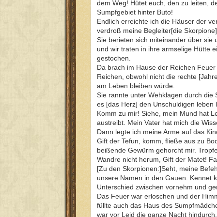
dem Weg! Hütet euch, den zu leiten, der
Sumpfgebiet hinter Buto!
Endlich erreichte ich die Häuser der v
verdroß meine Begleiter[die Skorpione]
Sie berieten sich miteinander über sie
und wir traten in ihre armselige Hütte
gestochen.
Da brach im Hause der Reichen Feuer 
Reichen, obwohl nicht die rechte [Jahres
am Leben bleiben würde.
Sie rannte unter Wehklagen durch die 
es [das Herz] den Unschuldigen leben las
Komm zu mir! Siehe, mein Mund hat Lebe
austreibt. Mein Vater hat mich die Wisse
Dann legte ich meine Arme auf das Kin
Gift der Tefun, komm, fließe aus zu Bo
beißende Gewürm gehorcht mir. Tropfe he
Wandre nicht herum, Gift der Matet! Fal
[Zu den Skorpionen:]Seht, meine Befehl
unsere Namen in den Gauen. Kennet ke
Unterschied zwischen vornehm und geri
Das Feuer war erloschen und der Himmel
füllte auch das Haus des Sumpfmädchen
war vor Leid die ganze Nacht hindurch