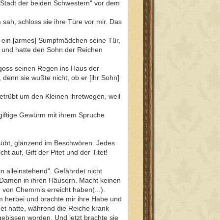
e "Stadt der beiden Schwestern" vor dem
sah, schloss sie ihre Türe vor mir. Das
ir ein [armes] Sumpfmädchen seine Tür,
ft und hatte den Sohn der Reichen
goss seinen Regen ins Haus der
, denn sie wußte nicht, ob er [ihr Sohn]
etrübt um den Kleinen ihretwegen, weil
 giftige Gewürm mit ihrem Spruche
ausübt, glänzend im Beschwören. Jedes
 auf, Gift der Pitet und der Titet!
n alleinstehend". Gefährdet nicht
 Damen in ihren Häusern. Macht keinen
 von Chemmis erreicht haben(...).
am herbei und brachte mir ihre Habe und
et hatte, während die Reiche krank
ebissen worden. Und jetzt brachte sie