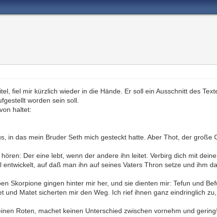
, fiel mir kürzlich wieder in die Hände. Er soll ein Ausschnitt des Text
fgestellt worden sein soll.
von haltet:
us, in das mein Bruder Seth mich gesteckt hatte. Aber Thot, der große 
zu hören: Der eine lebt, wenn der andere ihn leitet. Verbirg dich mit d
voll entwickelt, auf daß man ihn auf seines Vaters Thron setze und ihm 
en Skorpione gingen hinter mir her, und sie dienten mir: Tefun und Bef
tet und Matet sicherten mir den Weg. Ich rief ihnen ganz eindringlich z
inen Roten, machet keinen Unterschied zwischen vornehm und gering! 