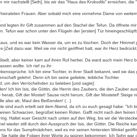
 mir nachstellt [Seth], bis wir das "Haus des Krokodils" erreichen, di
erheirateten Frauen. Aber sobald mich eine vornehme Dame von weitem 
.
 und legten ihr Gift zusammen auf den Stachel der Tefun. Da öffnete m
 ein. Tefun war schon unter den Flügeln der [ersten] Tür hineingeschlüp
aus, und es war kein Wasser da, um es zu löschen. Doch der Himmel 
-]Zeit dazu war. Weil sie mir nicht geöffnet hatt, war ihr Herz bedrückt
Stadt, aber keiner kam auf ihren Ruf herbei. Da ward auch mein Herz b
sen wollte. Ich rief zu ihr:
nssprüche. Ich bin eine Tochter, in ihrer Stadt bekannt, weil sie das
nschaft gelehrt. Denn ich bin seine geliebte, leibliche Tochter.
d, um den Verröchelnden zu beleben [und sagte]:
den! Ich bin Isis, die Göttin, die Herrin des Zaubers, die den Zauber 
rab, Gift der Mostet! Sause nicht herum, Gift der Mostetef! Steige nicht
le also ab, Maul des Beißenden! (...)
e sind euch erteilt seit dem Abend, da ich zu euch gesagt habe: "Ich bi
inen Schwarzen, begrüßet keinen Roten. Gafft nicht nach den feinen
ng. Haltet euer Gesicht nach unten auf den Weg, bis wir die Verstecke
 wieder still durch den Ausspruch der Isis, der Göttin. Die Reiche k
s für das Sumpfmädchen, weil es mir seinen hintersten Winkel geöffn
. Sie hatte die Folgen ihrer Worte zu spüren bekommen: Ich Sohn war g