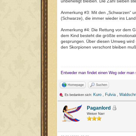
unbehelligt bleiben. Die Zahl sieben s
Anmerkung #3: Mit den „Schwarzen“ un
(Schwarze), die immer wieder ins Land 
Anmerkung #4: Die Rettung vor dem Gif
dem Kind besteht die größte emotionale
gesprungen. Über diesen Umweg wird da
den Skorpionen verschont bleiben muß), 
Entweder man findet einen Weg oder man 
Homepage
Suchen
Kuro
,
Fulvia
,
Waldschr
Es bedanken sich:
Paganlord
Weiser Narr