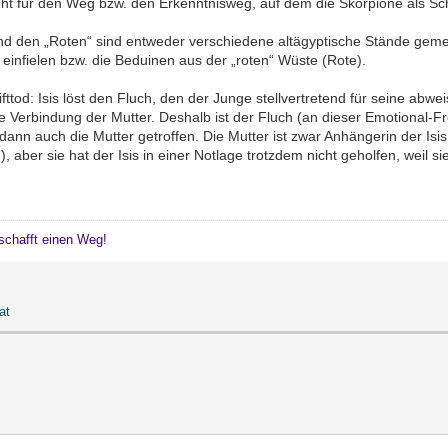
teht für den Weg bzw. den Erkenntnisweg, auf dem die Skorpione als Sc
d den „Roten“ sind entweder verschiedene altägyptische Stände gemei
einfielen bzw. die Beduinen aus der „roten“ Wüste (Rote).
ttod: Isis löst den Fluch, den der Junge stellvertretend für seine ab
 Verbindung der Mutter. Deshalb ist der Fluch (an dieser Emotional-F
nn auch die Mutter getroffen. Die Mutter ist zwar Anhängerin der Isis
aber sie hat der Isis in einer Notlage trotzdem nicht geholfen, weil sie
schafft einen Weg!
at