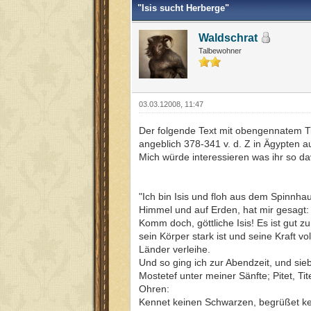
"Isis sucht Herberge"
Waldschrat
Talbewohner
03.03.12008, 11:47
Der folgende Text mit obengennatem Titel
angeblich 378-341 v. d. Z in Ägypten au
Mich würde interessieren was ihr so da
"Ich bin Isis und floh aus dem Spinnha
Himmel und auf Erden, hat mir gesagt:
Komm doch, göttliche Isis! Es ist gut 
sein Körper stark ist und seine Kraft 
Länder verleihe.
Und so ging ich zur Abendzeit, und sieb
Mostetef unter meiner Sänfte; Pitet, Ti
Ohren:
Kennet keinen Schwarzen, begrüßet ke