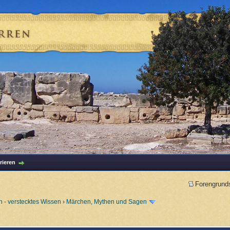
rieren
Forengrund
 - verstecktes Wissen
›
Märchen, Mythen und Sagen