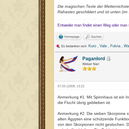
Die magischen Texte der Metternichstel
Rahastes geschildert und ist unten (i
Entweder man findet einen Weg oder man 
Homepage
Suchen
Kuro
,
Vale
,
Fulvia
,
Wa
Es bedanken sich:
Paganlord
Weiser Narr
07.03.12008, 13:22
Anmerkung #1: Mit Spinnhaus ist ein I
die Flucht übrig geblieben ist.
Anmerkung #2: Die sieben Skorpione s
alten Ägypten eine schützende Funktion
von den Skorpionen nicht gestochen. 