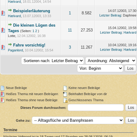
Hælvard
,
18.01.12004, 14:54
Beispielerläuterung
14.07.12003, 17:30
1
8.582
Letzter Beitrag
: Daphnee
Hælvard
,
13.07.12003, 13:33
Die kleinen Lügen des
15.04.12002, 19:58
11
27.253
Tages
(Seiten:
1
2
)
Letzter Beitrag
:
Hælvard
Lotte,
12.04.12002, 16:38
Fahre vorsichtig!
10.04.12002, 19:16
3
11.267
Letzter Beitrag
:
Hælvard
Paganlord
,
10.04.12002, 15:54
Neue Beiträge
Keine neuen Beiträge
Heißes Thema mit neuen Beiträgen
Beinhaltet Beiträge von dir
Heißes Thema ohne neue Beiträge
Geschlossenes Thema
Dieses Forum durchsuchen:
Gehe zu:
Termine
Nächster Vollmond ist in 18 Tagen und 17 Stunden am 28.08.12026, 06:19