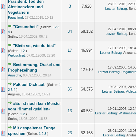
Präsident: Tod den
28.02.12015, 22:09
3
7.928
Abstinenzlern und
Letzter Beitrag
: Benu
Vegetariern
Paganlord
,
27.02.12015, 10:12
"Gesundheit"
(Seiten:
1
2
3
27.04.12010, 08:21
34
58.132
4
)
Letzter Beitrag
: Lohe
Sothis,
18.04.12002, 06:42
"Bleib so, wie du bist"
17.01.12009, 18:34
17
46.994
(Seiten:
1
2
)
Letzter Beitrag
: Anuscha
Waldschrat
,
07.01.12009, 22:20
Bestimmung, Orakel und
17.09.12008, 14:00
4
12.610
Prophezeihung
Letzter Beitrag
:
Paganlord
Anuscha
,
08.09.12008, 20:14
Paß auf Dich auf.
(Seiten:
1
19.03.12007, 20:48
36
64.375
2
3
4
)
Letzter Beitrag
:
Violetta
Angelus,
15.04.12002, 14:21
»Es ist noch kein Meister
vom Himmel gefallen«
19.01.12006, 12:24
13
40.582
Letzter Beitrag
:
Wishmaster
(Seiten:
1
2
)
Sothis,
16.05.12002, 18:58
Mit gespaltener Zunge
28.01.12004, 13:03
23
52.168
sprechen
(Seiten:
1
2
3
)
Letzter Beitrag
: Anubis