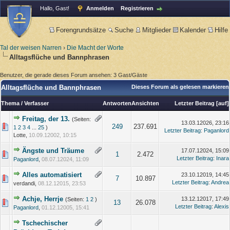
Hallo, Gast!
Anmelden
Registrieren
Forengrundsätze
Suche
Mitglieder
Kalender
Hilfe
Tal der weisen Narren
›
Die Macht der Worte
Alltagsflüche und Bannphrasen
Benutzer, die gerade dieses Forum ansehen: 3 Gast/Gäste
Alltagsflüche und Bannphrasen
Dieses Forum als gelesen markieren
Thema
/
Verfasser
Antworten
Ansichten
Letzter Beitrag
[
auf
]
Freitag, der 13.
(Seiten:
13.03.12026, 23:16
249
237.691
1
2
3
4
...
25
)
Letzter Beitrag
:
Paganlord
Lotte,
10.09.12002, 10:15
Ängste und Träume
17.07.12024, 15:09
1
2.472
Letzter Beitrag
:
Inara
Paganlord
,
08.07.12024, 11:09
Alles automatisiert
23.10.12019, 14:45
7
10.897
Letzter Beitrag
:
Andrea
verdandi,
08.12.12015, 23:53
Achje, Herrje
13.12.12017, 17:49
(Seiten:
1
2
)
13
26.078
Letzter Beitrag
:
Alexis
Paganlord
,
01.12.12005, 15:41
Tschechischer