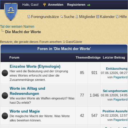
Hallo, Gast!
Anmelden
Registrieren
Forengrundsätze
Suche
Mitglieder
Kalender
Hilfe
Tal der weisen Narren
Die Macht der Worte
Benutzer, die gerade dieses Forum ansehen: 1 Gast/Gäste
Foren in 'Die Macht der Worte'
Forum
Themen
Beiträge
Letzter Beitrag
Einzelne Worte (Etymologie)
Enttäuschung
Hier wird die Bedeutung und der Ursprung
85
921
07.06.12026, 08:27
eines Wortes erforscht und über die
von
Paganlord
Zusammenhänge sinniert.
Worte im Alltag und
Sei ungehorsam
Redewendungen
77
1.046
02.06.12026, 14:05
Wie wurden Worte als Waffen eingesetzt? Was
von
Paganlord
hast Du erlebt?
Worte und Magie
Positive Ausrufe
42
547
24.02.12026, 12:57
Die magische Macht der Worte. Was Worte
von
Paganlord
alles bewirken können.