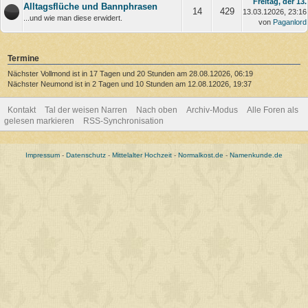
Freitag, der 13.
Alltagsflüche und Bannphrasen
14
429
13.03.12026, 23:16
...und wie man diese erwidert.
von
Paganlord
Termine
Nächster Vollmond ist in 17 Tagen und 20 Stunden am 28.08.12026, 06:19
Nächster Neumond ist in 2 Tagen und 10 Stunden am 12.08.12026, 19:37
Kontakt
Tal der weisen Narren
Nach oben
Archiv-Modus
Alle Foren als
gelesen markieren
RSS-Synchronisation
Impressum
-
Datenschutz
-
Mittelalter Hochzeit
-
Normalkost.de
-
Namenkunde.de