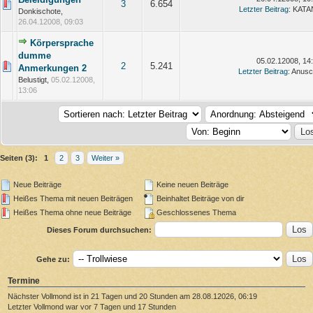
3
6.654
Letzter Beitrag
: KAT
Donkischote,
26.04.12008, 09:03
Körpersprache
dumme
05.02.12008, 14
2
5.241
Anmerkungen 2
Letzter Beitrag
: Anus
Belustigt,
05.02.12008,
13:06
Seiten (3):
1
2
3
Weiter »
Neue Beiträge
Keine neuen Beiträge
Heißes Thema mit neuen Beiträgen
Beinhaltet Beiträge von dir
Heißes Thema ohne neue Beiträge
Geschlossenes Thema
Dieses Forum durchsuchen:
Gehe zu:
Termine
Nächster Vollmond ist in 21 Tagen und 20 Stunden am 28.08.12026, 06:19
Letzter Vollmond war vor 7 Tagen und 17 Stunden