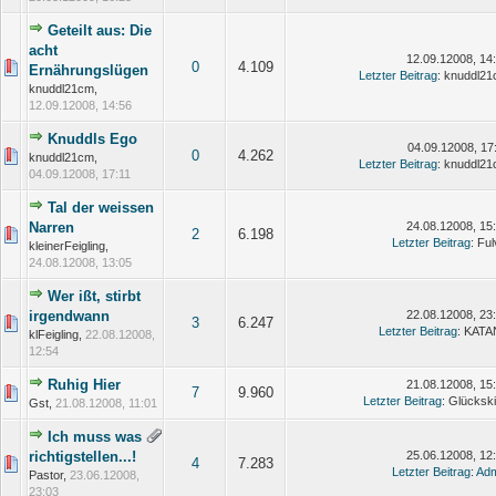
Geteilt aus: Die
acht
12.09.12008, 14
0
4.109
Ernährungslügen
Letzter Beitrag
: knuddl2
knuddl21cm,
12.09.12008, 14:56
Knuddls Ego
04.09.12008, 17
0
4.262
knuddl21cm,
Letzter Beitrag
: knuddl2
04.09.12008, 17:11
Tal der weissen
Narren
24.08.12008, 15
2
6.198
Letzter Beitrag
: Ful
kleinerFeigling,
24.08.12008, 13:05
Wer ißt, stirbt
irgendwann
22.08.12008, 23
3
6.247
Letzter Beitrag
: KAT
klFeigling,
22.08.12008,
12:54
Ruhig Hier
21.08.12008, 15
7
9.960
Letzter Beitrag
: Glücksk
Gst,
21.08.12008, 11:01
Ich muss was
richtigstellen...!
25.06.12008, 12
4
7.283
Letzter Beitrag
:
Adm
Pastor,
23.06.12008,
23:03