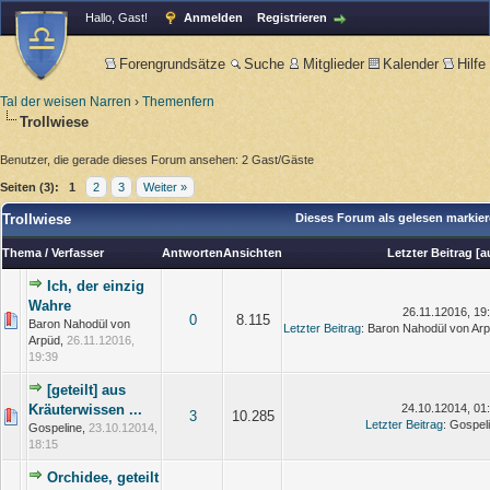
Hallo, Gast!
Anmelden
Registrieren
Forengrundsätze
Suche
Mitglieder
Kalender
Hilfe
Tal der weisen Narren
›
Themenfern
Trollwiese
Benutzer, die gerade dieses Forum ansehen: 2 Gast/Gäste
Seiten (3):
1
2
3
Weiter »
Trollwiese
Dieses Forum als gelesen markie
Thema
/
Verfasser
Antworten
Ansichten
Letzter Beitrag
[
a
Ich, der einzig
Wahre
26.11.12016, 19
0
8.115
Baron Nahodül von
Letzter Beitrag
: Baron Nahodül von Ar
Arpüd,
26.11.12016,
19:39
[geteilt] aus
Kräuterwissen ...
24.10.12014, 01
3
10.285
Letzter Beitrag
: Gospel
Gospeline,
23.10.12014,
18:15
Orchidee, geteilt