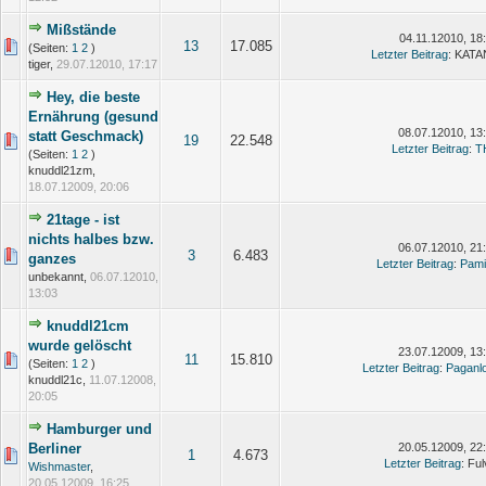
Mißstände
04.11.12010, 18
13
17.085
(Seiten:
1
2
)
Letzter Beitrag
: KAT
tiger,
29.07.12010, 17:17
Hey, die beste
Ernährung (gesund
08.07.12010, 13
statt Geschmack)
19
22.548
Letzter Beitrag
:
T
(Seiten:
1
2
)
knuddl21zm,
18.07.12009, 20:06
21tage - ist
nichts halbes bzw.
06.07.12010, 21
3
6.483
ganzes
Letzter Beitrag
:
Pami
unbekannt,
06.07.12010,
13:03
knuddl21cm
wurde gelöscht
23.07.12009, 13
11
15.810
(Seiten:
1
2
)
Letzter Beitrag
:
Paganl
knuddl21c,
11.07.12008,
20:05
Hamburger und
Berliner
20.05.12009, 22
1
4.673
Letzter Beitrag
: Ful
Wishmaster
,
20.05.12009, 16:25