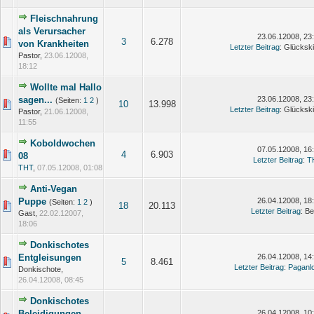
Fleischnahrung
als Verursacher
23.06.12008, 23
3
6.278
von Krankheiten
Letzter Beitrag
: Glücksk
Pastor,
23.06.12008,
18:12
Wollte mal Hallo
sagen...
23.06.12008, 23
(Seiten:
1
2
)
10
13.998
Letzter Beitrag
: Glücksk
Pastor,
21.06.12008,
11:55
Koboldwochen
07.05.12008, 16
4
6.903
08
Letzter Beitrag
:
T
THT
,
07.05.12008, 01:08
Anti-Vegan
Puppe
26.04.12008, 18
(Seiten:
1
2
)
18
20.113
Letzter Beitrag
: B
Gast,
22.02.12007,
18:06
Donkischotes
Entgleisungen
26.04.12008, 14
5
8.461
Letzter Beitrag
:
Paganl
Donkischote,
26.04.12008, 08:45
Donkischotes
Beleidigungen
26.04.12008, 10