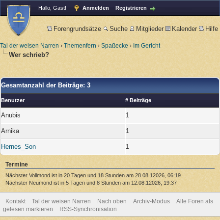
Hallo, Gast!
Anmelden
Registrieren
Forengrundsätze
Suche
Mitglieder
Kalender
Hilfe
Tal der weisen Narren
›
Themenfern
›
Spaßecke
›
Im Gericht
Wer schrieb?
Gesamtanzahl der Beiträge: 3
Benutzer
# Beiträge
Anubis
1
Arnika
1
Hernes_Son
1
Termine
Nächster Vollmond ist in 20 Tagen und 18 Stunden am 28.08.12026, 06:19
Nächster Neumond ist in 5 Tagen und 8 Stunden am 12.08.12026, 19:37
Kontakt
Tal der weisen Narren
Nach oben
Archiv-Modus
Alle Foren als
gelesen markieren
RSS-Synchronisation