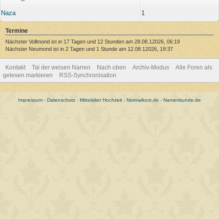
Naza
1
Termine
Nächster Vollmond ist in 17 Tagen und 12 Stunden am 28.08.12026, 06:19
Nächster Neumond ist in 2 Tagen und 1 Stunde am 12.08.12026, 19:37
Kontakt
Tal der weisen Narren
Nach oben
Archiv-Modus
Alle Foren als
gelesen markieren
RSS-Synchronisation
Impressum
-
Datenschutz
-
Mittelalter Hochzeit
-
Normalkost.de
-
Namenkunde.de