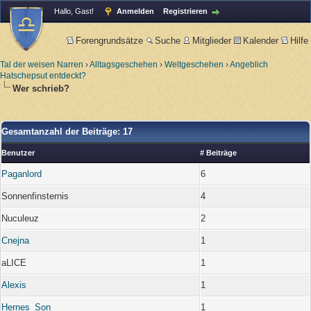
Hallo, Gast!
Anmelden
Registrieren
Forengrundsätze
Suche
Mitglieder
Kalender
Hilfe
Tal der weisen Narren
›
Alltagsgeschehen
›
Weltgeschehen
›
Angeblich
Hatschepsut entdeckt?
Wer schrieb?
Gesamtanzahl der Beiträge: 17
Benutzer
# Beiträge
Paganlord
6
Sonnenfinsternis
4
Nuculeuz
2
Cnejna
1
aLICE
1
Alexis
1
Hernes_Son
1