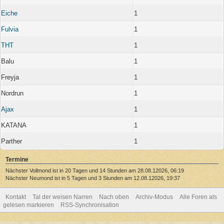
Eiche
1
Fulvia
1
THT
1
Balu
1
Freyja
1
Nordrun
1
Ajax
1
KATANA
1
Parther
1
Termine
Nächster Vollmond ist in 20 Tagen und 14 Stunden am 28.08.12026, 06:19
Nächster Neumond ist in 5 Tagen und 3 Stunden am 12.08.12026, 19:37
Kontakt
Tal der weisen Narren
Nach oben
Archiv-Modus
Alle Foren als
gelesen markieren
RSS-Synchronisation