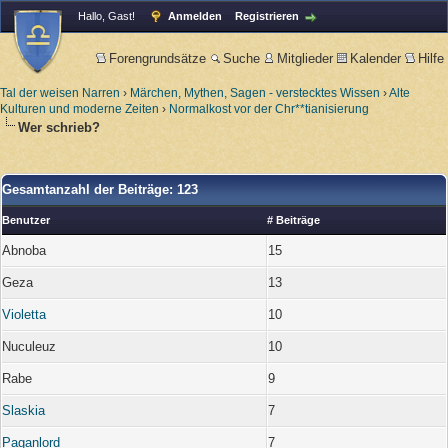
Hallo, Gast!
Anmelden
Registrieren
Forengrundsätze
Suche
Mitglieder
Kalender
Hilfe
Tal der weisen Narren
›
Märchen, Mythen, Sagen - verstecktes Wissen
›
Alte
Kulturen und moderne Zeiten
›
Normalkost vor der Chr**tianisierung
Wer schrieb?
Gesamtanzahl der Beiträge: 123
Benutzer
# Beiträge
Abnoba
15
Geza
13
Violetta
10
Nuculeuz
10
Rabe
9
Slaskia
7
Paganlord
7