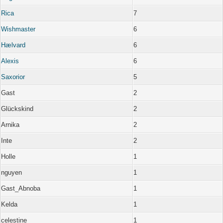
Rica
7
Wishmaster
6
Hælvard
6
Alexis
6
Saxorior
5
Gast
2
Glückskind
2
Arnika
2
Inte
2
Holle
1
nguyen
1
Gast_Abnoba
1
Kelda
1
celestine
1