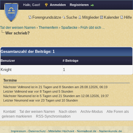
Hallo, Gast!
Anmelden
Registrieren
Forengrundsätze
Suche
Mitglieder
Kalender
Hilfe
Tal der weisen Narren
›
Themenfern
›
Spaßecke
›
Früh übt sich ...
Wer schrieb?
Gesamtanzahl der Beiträge: 1
Benutzer
# Beiträge
Knight
1
Termine
Nächster Vollmond ist in 21 Tagen und 8 Stunden am 28.08.12026, 06:19
Letzter Vollmond war vor 8 Tagen und 5 Stunden
Nächster Neumond ist in 5 Tagen und 21 Stunden am 12.08.12026, 19:37
Letzter Neumond war vor 23 Tagen und 10 Stunden
Kontakt
Tal der weisen Narren
Nach oben
Archiv-Modus
Alle Foren als
gelesen markieren
RSS-Synchronisation
Impressum
-
Datenschutz
-
Mittelalter Hochzeit
-
Normalkost.de
-
Namenkunde.de