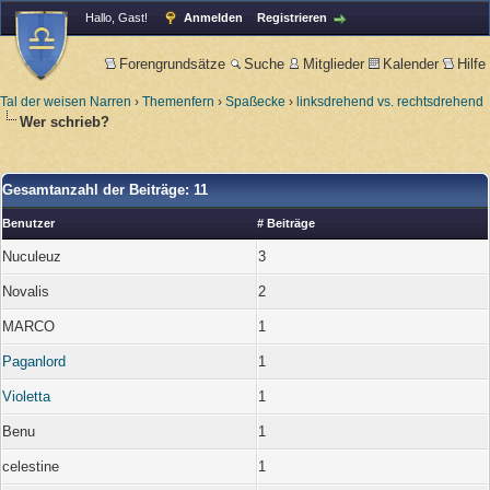
Hallo, Gast!
Anmelden
Registrieren
Forengrundsätze
Suche
Mitglieder
Kalender
Hilfe
Tal der weisen Narren
›
Themenfern
›
Spaßecke
›
linksdrehend vs. rechtsdrehend
Wer schrieb?
Gesamtanzahl der Beiträge: 11
Benutzer
# Beiträge
Nuculeuz
3
Novalis
2
MARCO
1
Paganlord
1
Violetta
1
Benu
1
celestine
1