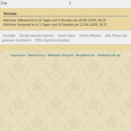
Zoe
1
Termine
Nächster Vollmond ist in 19 Tagen und 5 Stunden am 28.08.12026, 06:19
Nächster Neumond ist in 3 Tagen und 19 Stunden am 12.08.12026, 19:37
Kontakt
Tal der weisen Narren
Nach oben
Archiv-Modus
Alle Foren als
gelesen markieren
RSS-Synchronisation
Impressum
-
Datenschutz
-
Mittelalter Hochzeit
-
Normalkost.de
-
Namenkunde.de