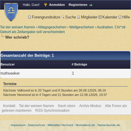
Hallo, Gast!
Anmelden
Registrieren
Forengrundsätze
Suche
Mitglieder
Kalender
Hilfe
Tal der weisen Narren
›
Alltagsgeschehen
›
Weltgeschehen
›
Australien: Chr*sti
Geburt als Zeitangabe soll verschwinden
Wer schrieb?
Gesamtanzahl der Beiträge: 1
Benutzer
# Beiträge
truthseeker
1
Termine
Nächster Vollmond ist in 20 Tagen und 8 Stunden am 28.08.12026, 06:19
Nächster Neumond ist in 4 Tagen und 21 Stunden am 12.08.12026, 19:37
Kontakt
Tal der weisen Narren
Nach oben
Archiv-Modus
Alle Foren als
gelesen markieren
RSS-Synchronisation
Impressum
-
Datenschutz
-
Mittelalter Hochzeit
-
Normalkost.de
-
Namenkunde.de