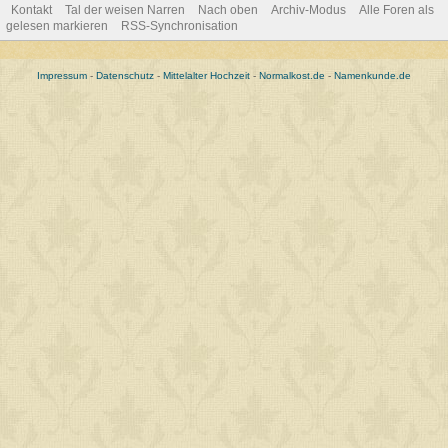
Kontakt
Tal der weisen Narren
Nach oben
Archiv-Modus
Alle Foren als
gelesen markieren
RSS-Synchronisation
Impressum
-
Datenschutz
-
Mittelalter Hochzeit
-
Normalkost.de
-
Namenkunde.de