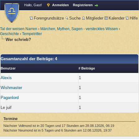
Hallo, Gast!
Anmelden
Registrieren
Forengrundsätze
Suche
Mitglieder
Kalender
Hilfe
Tal der weisen Narren
›
Märchen, Mythen, Sagen - verstecktes Wissen
›
Geschichte
›
Tempelritter
Wer schrieb?
Gesamtanzahl der Beiträge: 4
Benutzer
# Beiträge
Alexis
1
Wishmaster
1
Paganlord
1
Le juif
1
Termine
Nächster Vollmond ist in 20 Tagen und 17 Stunden am 28.08.12026, 06:19
Nächster Neumond ist in 5 Tagen und 6 Stunden am 12.08.12026, 19:37