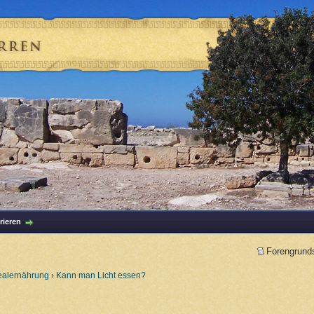
rieren
Forengrund
ealernährung
›
Kann man Licht essen?