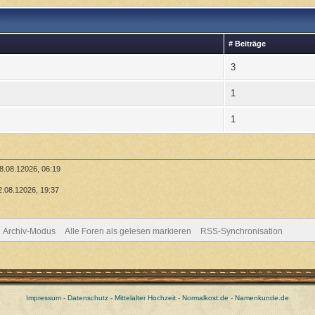
# Beiträge
3
1
1
8.08.12026, 06:19
2.08.12026, 19:37
Archiv-Modus
Alle Foren als gelesen markieren
RSS-Synchronisation
Impressum
-
Datenschutz
-
Mittelalter Hochzeit
-
Normalkost.de
-
Namenkunde.de