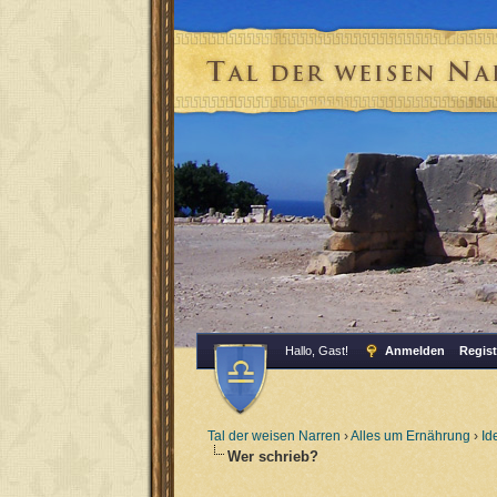
Hallo, Gast!
Anmelden
Regist
Tal der weisen Narren
›
Alles um Ernährung
›
Id
Wer schrieb?