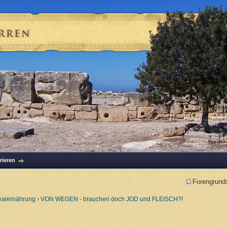
rieren
Forengrund
ealernährung
›
VON WEGEN - brauchen doch JOD und FLEISCH?!