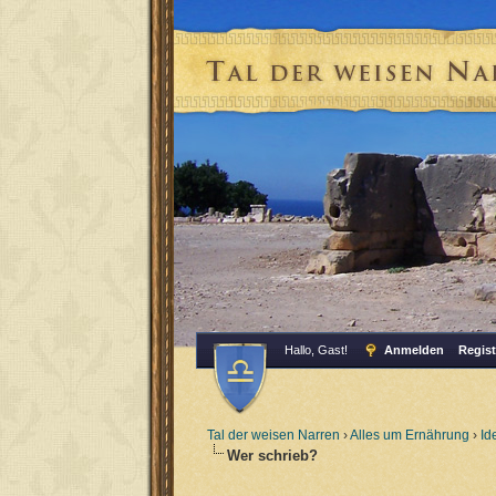
Hallo, Gast!
Anmelden
Regist
Tal der weisen Narren
›
Alles um Ernährung
›
Id
Wer schrieb?