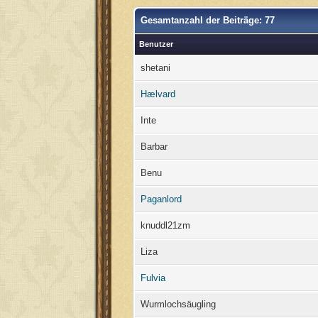
Gesamtanzahl der Beiträge: 77
Benutzer
shetani
Hælvard
Inte
Barbar
Benu
Paganlord
knuddl21zm
Liza
Fulvia
Wurmlochsäugling