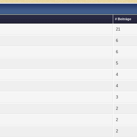
# Beiträge
21
6
6
5
4
4
3
2
2
2