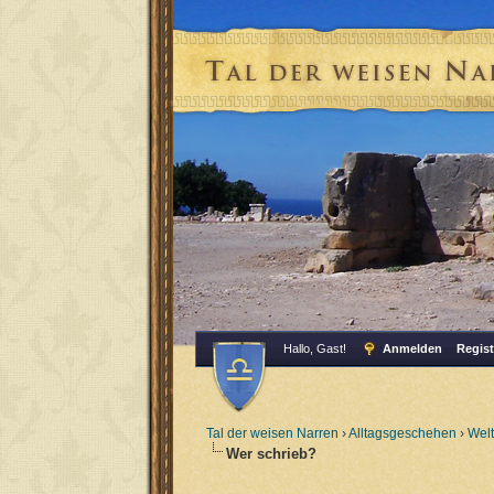
Hallo, Gast!
Anmelden
Regist
Tal der weisen Narren
›
Alltagsgeschehen
›
Wel
Wer schrieb?