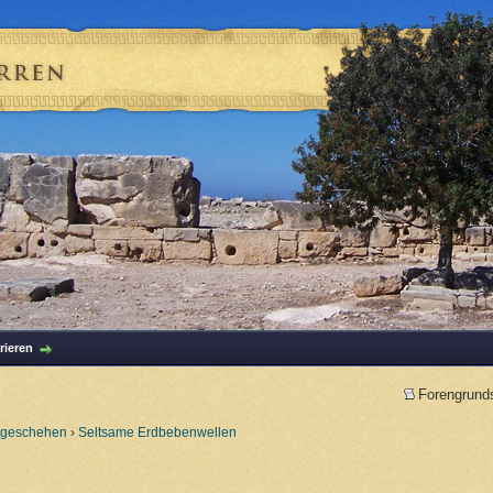
rieren
Forengrund
tgeschehen
›
Seltsame Erdbebenwellen