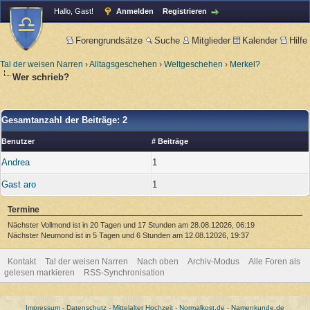
Hallo, Gast!
Anmelden
Registrieren
Forengrundsätze
Suche
Mitglieder
Kalender
Hilfe
Tal der weisen Narren
›
Alltagsgeschehen
›
Weltgeschehen
›
Merkel?
Wer schrieb?
Gesamtanzahl der Beiträge: 2
Benutzer
# Beiträge
Andrea
1
Gast aro
1
Termine
Nächster Vollmond ist in 20 Tagen und 17 Stunden am 28.08.12026, 06:19
Nächster Neumond ist in 5 Tagen und 6 Stunden am 12.08.12026, 19:37
Kontakt
Tal der weisen Narren
Nach oben
Archiv-Modus
Alle Foren als
gelesen markieren
RSS-Synchronisation
Impressum
-
Datenschutz
-
Mittelalter Hochzeit
-
Normalkost.de
-
Namenkunde.de