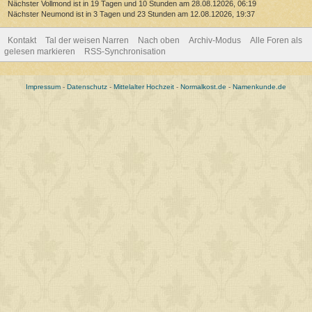
Nächster Vollmond ist in 19 Tagen und 10 Stunden am 28.08.12026, 06:19
Nächster Neumond ist in 3 Tagen und 23 Stunden am 12.08.12026, 19:37
Kontakt
Tal der weisen Narren
Nach oben
Archiv-Modus
Alle Foren als
gelesen markieren
RSS-Synchronisation
Impressum
-
Datenschutz
-
Mittelalter Hochzeit
-
Normalkost.de
-
Namenkunde.de