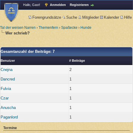
Hallo, Gast!
Anmelden
Registrieren
Forengrundsätze
Suche
Mitglieder
Kalender
Hilfe
Tal der weisen Narren
›
Themenfern
›
Spaßecke
›
Hunde
Wer schrieb?
Gesamtanzahl der Beiträge: 7
Benutzer
# Beiträge
Cnejna
2
Dancred
1
Fulvia
1
Czar
1
Anuscha
1
Paganlord
1
Termine